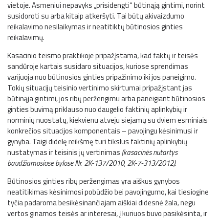
vietoje. Asmeniui nepavyks „prisidengti“ būtinąją gintimi, norint
susidoroti su arba kitaip atkeršyti. Tai būtų akivaizdumo
reikalavimo nesilaikymas ir neatitiktų būtinosios ginties
reikalavimų.
Kasacinio teismo praktikoje pripažįstama, kad faktų ir teisės
sandūroje kartais susidaro situacijos, kuriose sprendimas
varijuoja nuo būtinosios ginties pripažinimo iki jos paneigimo.
Tokių situacijų teisinio vertinimo skirtumai pripažįstant jas
būtinąja gintimi, jos ribų peržengimu arba paneigiant būtinosios
ginties buvimą priklauso nuo daugelio faktinių aplinkybių ir
norminių nuostatų, kiekvienu atveju siejamų su dviem esminiais
konkrečios situacijos komponentais – pavojingu kėsinimusi ir
gynyba. Taigi didelę reikšmę turi tikslus faktinių aplinkybių
nustatymas ir teisinis jų vertinimas
(kasacinės nutartys
baudžiamosiose bylose Nr. 2K-137/2010, 2K-7-313/2012).
Būtinosios ginties ribų peržengimas yra aiškus gynybos
neatitikimas kėsinimosi pobūdžio bei pavojingumo, kai tiesiogine
tyčia padaroma besikėsinančiajam aiškiai didesnė žala, negu
vertos ginamos teisės ar interesai, į kuriuos buvo pasikėsinta, ir