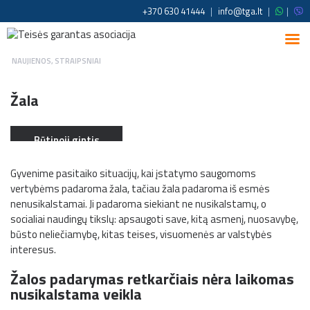
+370 630 41444
|
info@tga.lt
|
|
NAUJIENOS
,
STRAIPSNIAI
Žala
Būtinoji gintis
Gyvenime pasitaiko situacijų, kai įstatymo saugomoms
vertybėms padaroma žala, tačiau žala padaroma iš esmės
nenusikalstamai. Ji padaroma siekiant ne nusikalstamų, o
socialiai naudingų tikslų: apsaugoti save, kitą asmenį, nuosavybę,
būsto neliečiamybę, kitas teises, visuomenės ar valstybės
interesus.
Žalos padarymas retkarčiais nėra laikomas
nusikalstama veikla