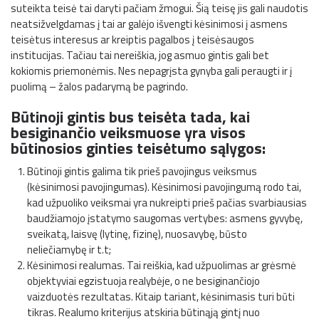
suteikta teisė tai daryti pačiam žmogui. Šią teisę jis gali naudotis
neatsižvelgdamas į tai ar galėjo išvengti kėsinimosi į asmens
teisėtus interesus ar kreiptis pagalbos į teisėsaugos
institucijas. Tačiau tai nereiškia, jog asmuo gintis gali bet
kokiomis priemonėmis. Nes nepagrįsta gynyba gali peraugti ir į
puolimą – žalos padarymą be pagrindo.
Būtinoji gintis bus teisėta tada, kai
besiginančio veiksmuose yra visos
būtinosios ginties teisėtumo sąlygos:
Būtinoji gintis galima tik prieš pavojingus veiksmus
(kėsinimosi pavojingumas). Kėsinimosi pavojingumą rodo tai,
kad užpuoliko veiksmai yra nukreipti prieš pačias svarbiausias
baudžiamojo įstatymo saugomas vertybes: asmens gyvybę,
sveikatą, laisvę (lytinę, fizinę), nuosavybę, būsto
neliečiamybę ir t.t;
Kėsinimosi realumas. Tai reiškia, kad užpuolimas ar grėsmė
objektyviai egzistuoja realybėje, o ne besiginančiojo
vaizduotės rezultatas. Kitaip tariant, kėsinimasis turi būti
tikras. Realumo kriterijus atskiria būtinąją gintį nuo