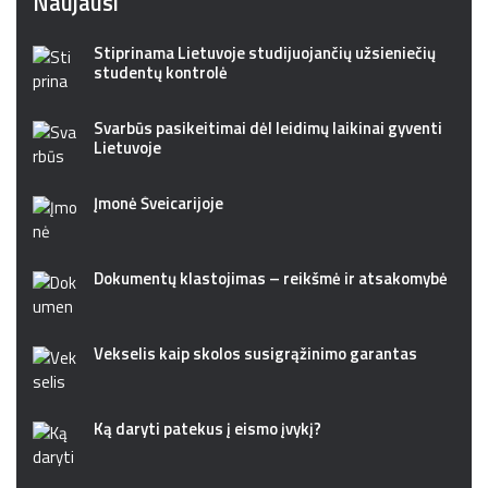
Naujausi
Stiprinama Lietuvoje studijuojančių užsieniečių
studentų kontrolė
Svarbūs pasikeitimai dėl leidimų laikinai gyventi
Lietuvoje
Įmonė Šveicarijoje
Dokumentų klastojimas – reikšmė ir atsakomybė
Vekselis kaip skolos susigrąžinimo garantas
Ką daryti patekus į eismo įvykį?