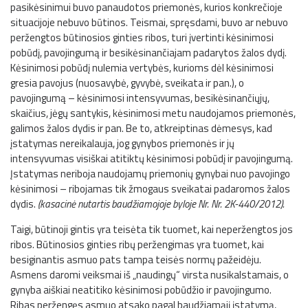
pasikėsinimui buvo panaudotos priemonės, kurios konkrečioje
situacijoje nebuvo būtinos. Teismai, spręsdami, buvo ar nebuvo
peržengtos būtinosios ginties ribos, turi įvertinti kėsinimosi
pobūdį, pavojingumą ir besikėsinančiajam padarytos žalos dydį.
Kėsinimosi pobūdį nulemia vertybės, kurioms dėl kėsinimosi
gresia pavojus (nuosavybė, gyvybė, sveikata ir pan.), o
pavojingumą – kėsinimosi intensyvumas, besikėsinančiųjų,
skaičius, jėgų santykis, kėsinimosi metu naudojamos priemonės,
galimos žalos dydis ir pan. Be to, atkreiptinas dėmesys, kad
įstatymas nereikalauja, jog gynybos priemonės ir jų
intensyvumas visiškai atitiktų kėsinimosi pobūdį ir pavojingumą.
Įstatymas neriboja naudojamų priemonių gynybai nuo pavojingo
kėsinimosi – ribojamas tik žmogaus sveikatai padaromos žalos
dydis.
(kasacinė nutartis baudžiamojoje byloje Nr. Nr. 2K-440/2012).
Taigi, būtinoji gintis yra teisėta tik tuomet, kai neperžengtos jos
ribos. Būtinosios ginties ribų peržengimas yra tuomet, kai
besiginantis asmuo pats tampa teisės normų pažeidėju.
Asmens daromi veiksmai iš „naudingų“ virsta nusikalstamais, o
gynyba aiškiai neatitiko kėsinimosi pobūdžio ir pavojingumo.
Ribas peržengęs asmuo atsako pagal baudžiamąjį įstatymą,