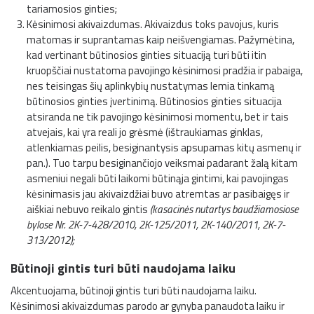
tariamosios ginties;
Kėsinimosi akivaizdumas. Akivaizdus toks pavojus, kuris
matomas ir suprantamas kaip neišvengiamas. Pažymėtina,
kad vertinant būtinosios ginties situaciją turi būti itin
kruopščiai nustatoma pavojingo kėsinimosi pradžia ir pabaiga,
nes teisingas šių aplinkybių nustatymas lemia tinkamą
būtinosios ginties įvertinimą. Būtinosios ginties situacija
atsiranda ne tik pavojingo kėsinimosi momentu, bet ir tais
atvejais, kai yra reali jo grėsmė (ištraukiamas ginklas,
atlenkiamas peilis, besiginantysis apsupamas kitų asmenų ir
pan.). Tuo tarpu besiginančiojo veiksmai padarant žalą kitam
asmeniui negali būti laikomi būtinąja gintimi, kai pavojingas
kėsinimasis jau akivaizdžiai buvo atremtas ar pasibaigęs ir
aiškiai nebuvo reikalo gintis
(kasacinės nutartys baudžiamosiose
bylose Nr. 2K-7-428/2010, 2K-125/2011, 2K-140/2011, 2K-7-
313/2012);
Būtinoji gintis turi būti naudojama laiku
Akcentuojama, būtinoji gintis turi būti naudojama laiku.
Kėsinimosi akivaizdumas parodo ar gynyba panaudota laiku ir