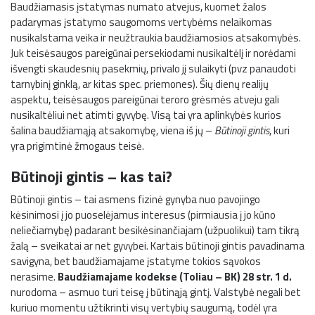
Baudžiamasis įstatymas numato atvejus, kuomet žalos
padarymas įstatymo saugomoms vertybėms nelaikomas
nusikalstama veika ir neužtraukia baudžiamosios atsakomybės.
Juk teisėsaugos pareigūnai persekiodami nusikaltėlį ir norėdami
išvengti skaudesnių pasekmių, privalo jį sulaikyti (pvz panaudoti
tarnybinį ginklą, ar kitas spec. priemones). Šių dienų realijų
aspektu, teisėsaugos pareigūnai teroro grėsmės atveju gali
nusikaltėliui net atimti gyvybę. Visą tai yra aplinkybės kurios
šalina baudžiamąją atsakomybę, viena iš jų –
Būtinoji gintis
, kuri
yra prigimtinė žmogaus teisė.
Būtinoji gintis – kas tai?
Būtinoji gintis – tai asmens fizinė gynyba nuo pavojingo
kėsinimosi į jo puoselėjamus interesus (pirmiausia į jo kūno
neliečiamybę) padarant besikėsinančiajam (užpuolikui) tam tikrą
žalą – sveikatai ar net gyvybei. Kartais būtinoji gintis pavadinama
savigyna, bet baudžiamajame įstatyme tokios sąvokos
nerasime.
Baudžiamajame kodekse (Toliau – BK) 28 str. 1 d.
nurodoma – asmuo turi teisę į būtinąją gintį. Valstybė negali bet
kuriuo momentu užtikrinti visų vertybių saugumą, todėl yra