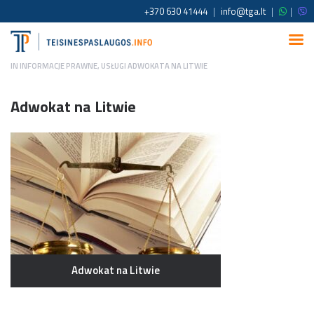
+370 630 41444
|
info@tga.lt
|
|
IN
INFORMACJE PRAWNE
,
USŁUGI ADWOKATA NA LITWIE
Adwokat na Litwie
Adwokat na Litwie