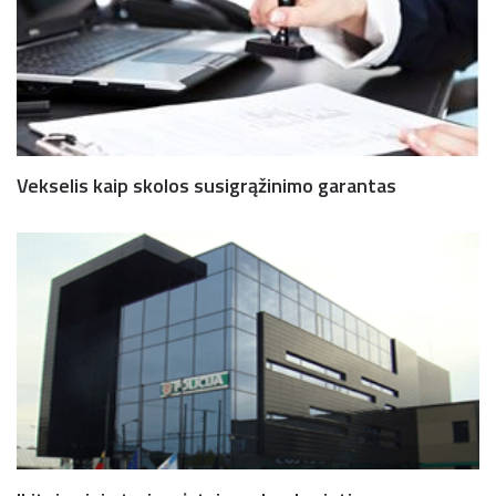
Vekselis kaip skolos susigrąžinimo garantas