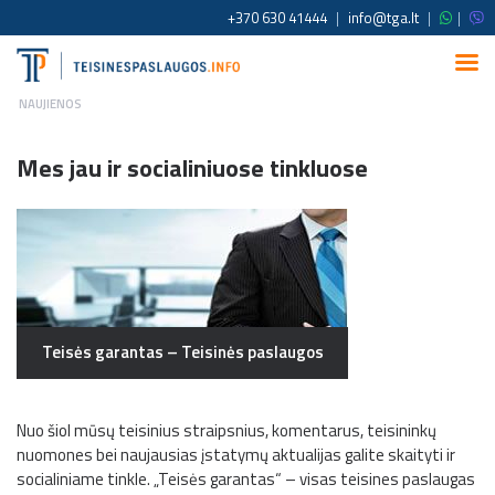
+370 630 41444
|
info@tga.lt
|
|
NAUJIENOS
Mes jau ir socialiniuose tinkluose
Teisės garantas – Teisinės paslaugos
Nuo šiol mūsų teisinius straipsnius, komentarus, teisininkų
nuomones bei naujausias įstatymų aktualijas galite skaityti ir
socialiniame tinkle. „Teisės garantas“ – visas teisines paslaugas