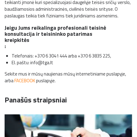
teikianti įmonė kuri specializuojasi daugelyje teisės sričių: verslo,
baudžiamosios administracinės, civilinės teisės srityse. O
paslaugas teikia tiek fiziniams tiek juridiniams asmenims.
Jeigu Jums reikalinga profesionali teisinė
konsultacija ir teisininko patarimas
kreipkitės
:
Telefonais:
+370 6 3041 444
arba
+370 6 3835 225
,
El. paštu:
info@tga.lt
Sekite mus ir mūsų naujienas mūsų internetiniame puslapyje,
arba
FACEBOOK
puslapyje.
Panašūs straipsniai