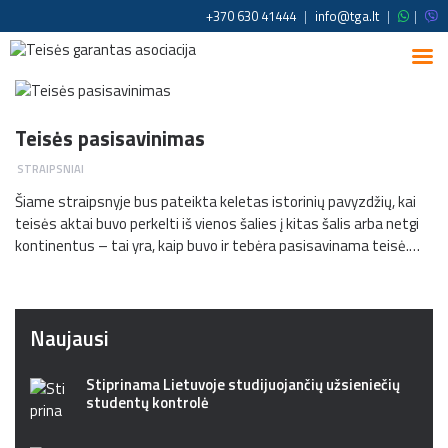
+370 630 41444
|
info@tga.lt
|
|
Teisės pasisavinimas
STRAIPSNIAI
Šiame straipsnyje bus pateikta keletas istorinių pavyzdžių, kai
teisės aktai buvo perkelti iš vienos šalies į kitas šalis arba netgi
kontinentus – tai yra, kaip buvo ir tebėra pasisavinama teisė.…
Naujausi
Stiprinama Lietuvoje studijuojančių užsieniečių
studentų kontrolė