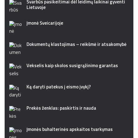
Svarbūs pasikeitimai dėl leidimų laikinai gyventi
Lietuvoje
Įmonė Šveicarijoje
Dokumentų klastojimas – reikšmė ir atsakomybė
Vekselis kaip skolos susigrąžinimo garantas
Ką daryti patekus į eismo įvykį?
Prekės ženklas: paskirtis ir nauda
Įmonės buhalterinės apskaitos tvarkymas