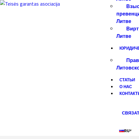
Взыс
превенци
Литве
Вирт
Литве
ЮРИДИЧ
Прав
Литовск
СТАТЬИ
О НАС
КОНТАКТ
СВЯЗАТ
RU
▾