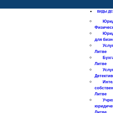
ВИДЫ ДЕ
Юрид
Физичес
Юрид
для бизн
Услу
Литве
Бухг
Литве
Услу
Детектив
Инте
собствен
Литве
Учре
юридиче
Литве