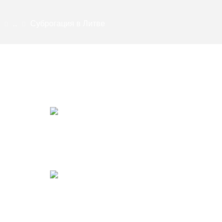
...
Суброгация в Литве
Последние статьи
Представительство в канцелярии
судебного пристава при исполнении в
Литве
Усиление контроля над иностранными
студентами в Литве