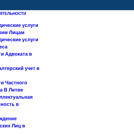
ЯТЕЛЬНОСТИ
ические услуги
ким Лицам
ические услуги
еса
ги Адвоката в
алтерский учет в
ги Частного
а В Литве
ллектуальная
ность в
ждение
ских Лиц в