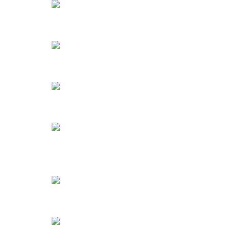
Новация в Литве
Наследование в Литве
Административные наказания в Литве
Административное правонарушение в
Литве
Аккредитив в Литве