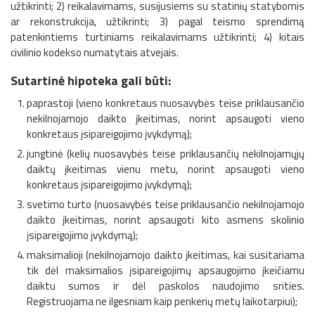
užtikrinti; 2) reikalavimams, susijusiems su statinių statybomis
ar rekonstrukcija, užtikrinti; 3) pagal teismo sprendimą
patenkintiems turtiniams reikalavimams užtikrinti; 4) kitais
civilinio kodekso numatytais atvejais.
Sutartinė hipoteka gali būti:
paprastoji (vieno konkretaus nuosavybės teise priklausančio
nekilnojamojo daikto įkeitimas, norint apsaugoti vieno
konkretaus įsipareigojimo įvykdymą);
jungtinė (kelių nuosavybės teise priklausančių nekilnojamųjų
daiktų įkeitimas vienu metu, norint apsaugoti vieno
konkretaus įsipareigojimo įvykdymą);
svetimo turto (nuosavybės teise priklausančio nekilnojamojo
daikto įkeitimas, norint apsaugoti kito asmens skolinio
įsipareigojimo įvykdymą);
maksimalioji (nekilnojamojo daikto įkeitimas, kai susitariama
tik dėl maksimalios įsipareigojimų apsaugojimo įkeičiamu
daiktu sumos ir dėl paskolos naudojimo srities.
Registruojama ne ilgesniam kaip penkerių metų laikotarpiui);