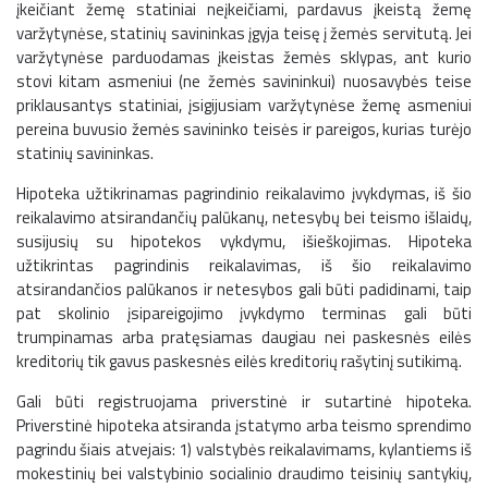
įkeičiant žemę statiniai neįkeičiami, pardavus įkeistą žemę
varžytynėse, statinių savininkas įgyja teisę į žemės servitutą. Jei
varžytynėse parduodamas įkeistas žemės sklypas, ant kurio
stovi kitam asmeniui (ne žemės savininkui) nuosavybės teise
priklausantys statiniai, įsigijusiam varžytynėse žemę asmeniui
pereina buvusio žemės savininko teisės ir pareigos, kurias turėjo
statinių savininkas.
Hipoteka užtikrinamas pagrindinio reikalavimo įvykdymas, iš šio
reikalavimo atsirandančių palūkanų, netesybų bei teismo išlaidų,
susijusių su hipotekos vykdymu, išieškojimas. Hipoteka
užtikrintas pagrindinis reikalavimas, iš šio reikalavimo
atsirandančios palūkanos ir netesybos gali būti padidinami, taip
pat skolinio įsipareigojimo įvykdymo terminas gali būti
trumpinamas arba pratęsiamas daugiau nei paskesnės eilės
kreditorių tik gavus paskesnės eilės kreditorių rašytinį sutikimą.
Gali būti registruojama priverstinė ir sutartinė hipoteka.
Priverstinė hipoteka atsiranda įstatymo arba teismo sprendimo
pagrindu šiais atvejais: 1) valstybės reikalavimams, kylantiems iš
mokestinių bei valstybinio socialinio draudimo teisinių santykių,