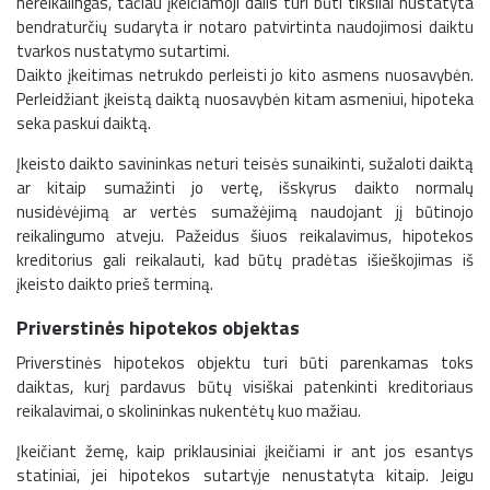
nereikalingas, tačiau įkeičiamoji dalis turi būti tiksliai nustatyta
bendraturčių sudaryta ir notaro patvirtinta naudojimosi daiktu
tvarkos nustatymo sutartimi.
Daikto įkeitimas netrukdo perleisti jo kito asmens nuosavybėn.
Perleidžiant įkeistą daiktą nuosavybėn kitam asmeniui, hipoteka
seka paskui daiktą.
Įkeisto daikto savininkas neturi teisės sunaikinti, sužaloti daiktą
ar kitaip sumažinti jo vertę, išskyrus daikto normalų
nusidėvėjimą ar vertės sumažėjimą naudojant jį būtinojo
reikalingumo atveju. Pažeidus šiuos reikalavimus, hipotekos
kreditorius gali reikalauti, kad būtų pradėtas išieškojimas iš
įkeisto daikto prieš terminą.
Priverstinės hipotekos objektas
Priverstinės hipotekos objektu turi būti parenkamas toks
daiktas, kurį pardavus būtų visiškai patenkinti kreditoriaus
reikalavimai, o skolininkas nukentėtų kuo mažiau.
Įkeičiant žemę, kaip priklausiniai įkeičiami ir ant jos esantys
statiniai, jei hipotekos sutartyje nenustatyta kitaip. Jeigu