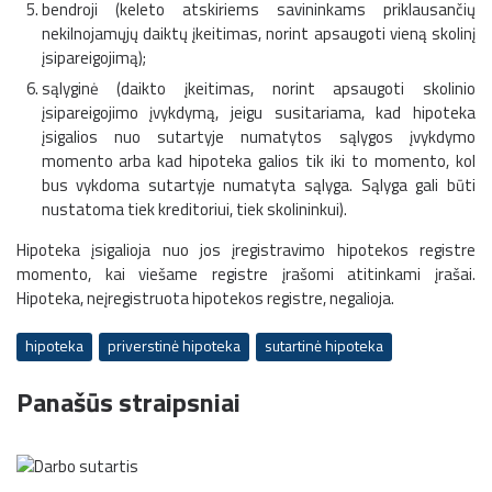
bendroji (keleto atskiriems savininkams priklausančių
nekilnojamųjų daiktų įkeitimas, norint apsaugoti vieną skolinį
įsipareigojimą);
sąlyginė (daikto įkeitimas, norint apsaugoti skolinio
įsipareigojimo įvykdymą, jeigu susitariama, kad hipoteka
įsigalios nuo sutartyje numatytos sąlygos įvykdymo
momento arba kad hipoteka galios tik iki to momento, kol
bus vykdoma sutartyje numatyta sąlyga. Sąlyga gali būti
nustatoma tiek kreditoriui, tiek skolininkui).
Hipoteka įsigalioja nuo jos įregistravimo hipotekos registre
momento, kai viešame registre įrašomi atitinkami įrašai.
Hipoteka, neįregistruota hipotekos registre, negalioja.
hipoteka
priverstinė hipoteka
sutartinė hipoteka
Panašūs straipsniai