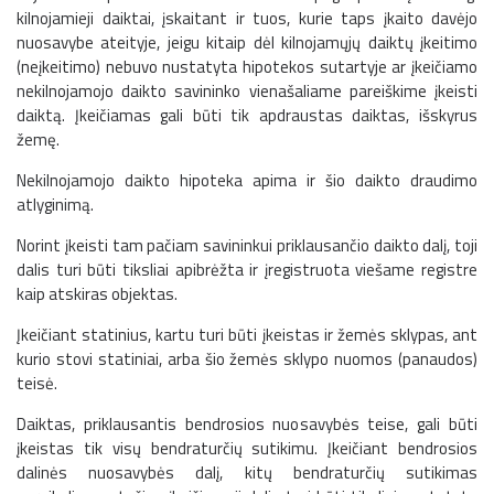
kilnojamieji daiktai, įskaitant ir tuos, kurie taps įkaito davėjo
nuosavybe ateityje, jeigu kitaip dėl kilnojamųjų daiktų įkeitimo
(neįkeitimo) nebuvo nustatyta hipotekos sutartyje ar įkeičiamo
nekilnojamojo daikto savininko vienašaliame pareiškime įkeisti
daiktą. Įkeičiamas gali būti tik apdraustas daiktas, išskyrus
žemę.
Nekilnojamojo daikto hipoteka apima ir šio daikto draudimo
atlyginimą.
Norint įkeisti tam pačiam savininkui priklausančio daikto dalį, toji
dalis turi būti tiksliai apibrėžta ir įregistruota viešame registre
kaip atskiras objektas.
Įkeičiant statinius, kartu turi būti įkeistas ir žemės sklypas, ant
kurio stovi statiniai, arba šio žemės sklypo nuomos (panaudos)
teisė.
Daiktas, priklausantis bendrosios nuosavybės teise, gali būti
įkeistas tik visų bendraturčių sutikimu. Įkeičiant bendrosios
dalinės nuosavybės dalį, kitų bendraturčių sutikimas