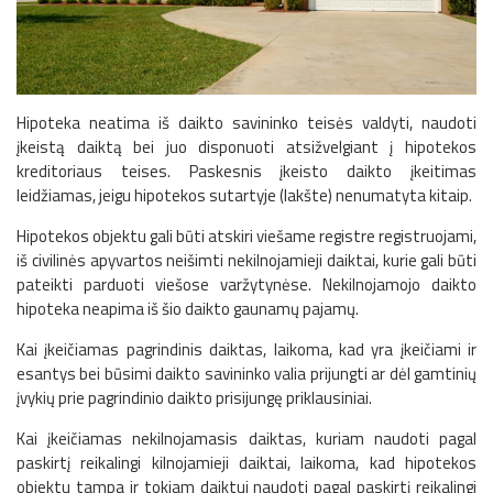
Hipoteka neatima iš daikto savininko teisės valdyti, naudoti
įkeistą daiktą bei juo disponuoti atsižvelgiant į hipotekos
kreditoriaus teises. Paskesnis įkeisto daikto įkeitimas
leidžiamas, jeigu hipotekos sutartyje (lakšte) nenumatyta kitaip.
Hipotekos objektu gali būti atskiri viešame registre registruojami,
iš civilinės apyvartos neišimti nekilnojamieji daiktai, kurie gali būti
pateikti parduoti viešose varžytynėse. Nekilnojamojo daikto
hipoteka neapima iš šio daikto gaunamų pajamų.
Kai įkeičiamas pagrindinis daiktas, laikoma, kad yra įkeičiami ir
esantys bei būsimi daikto savininko valia prijungti ar dėl gamtinių
įvykių prie pagrindinio daikto prisijungę priklausiniai.
Kai įkeičiamas nekilnojamasis daiktas, kuriam naudoti pagal
paskirtį reikalingi kilnojamieji daiktai, laikoma, kad hipotekos
objektu tampa ir tokiam daiktui naudoti pagal paskirtį reikalingi