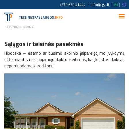
+370 630 41444
|
info@tga.lt
|
|
TEISINIAI TERMINAI
Sąlygos ir teisinės pasekmės
Hipoteka – esamo ar būsimo skolinio įsipareigojimo įvykdymą
užtikrinantis nekilnojamojo daikto įkeitimas, kai įkeistas daiktas
neperduodamas kreditoriui.