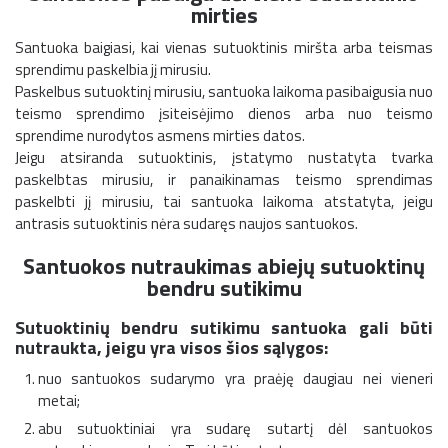
mirties
Santuoka baigiasi, kai vienas sutuoktinis miršta arba teismas
sprendimu paskelbia jį mirusiu.
Paskelbus sutuoktinį mirusiu, santuoka laikoma pasibaigusia nuo
teismo sprendimo įsiteisėjimo dienos arba nuo teismo
sprendime nurodytos asmens mirties datos.
Jeigu atsiranda sutuoktinis, įstatymo nustatyta tvarka
paskelbtas mirusiu, ir panaikinamas teismo sprendimas
paskelbti jį mirusiu, tai santuoka laikoma atstatyta, jeigu
antrasis sutuoktinis nėra sudaręs naujos santuokos.
Santuokos nutraukimas abiejų sutuoktinų
bendru sutikimu
Sutuoktinių bendru sutikimu santuoka gali būti
nutraukta, jeigu yra visos šios sąlygos:
nuo santuokos sudarymo yra praėję daugiau nei vieneri
metai;
abu sutuoktiniai yra sudarę sutartį dėl santuokos