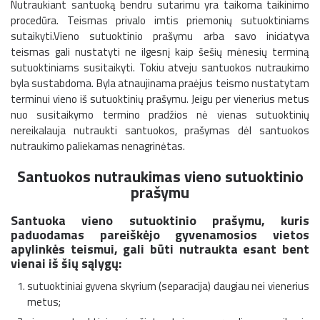
Nutraukiant santuoką bendru sutarimu yra taikoma taikinimo
procedūra. Teismas privalo imtis priemonių sutuoktiniams
sutaikyti.Vieno sutuoktinio prašymu arba savo iniciatyva
teismas gali nustatyti ne ilgesnį kaip šešių mėnesių terminą
sutuoktiniams susitaikyti. Tokiu atveju santuokos nutraukimo
byla sustabdoma. Byla atnaujinama praėjus teismo nustatytam
terminui vieno iš sutuoktinių prašymu. Jeigu per vienerius metus
nuo susitaikymo termino pradžios nė vienas sutuoktinių
nereikalauja nutraukti santuokos, prašymas dėl santuokos
nutraukimo paliekamas nenagrinėtas.
Santuokos nutraukimas vieno sutuoktinio
prašymu
Santuoka vieno sutuoktinio prašymu, kuris
paduodamas pareiškėjo gyvenamosios vietos
apylinkės teismui, gali būti nutraukta esant bent
vienai iš šių sąlygų:
sutuoktiniai gyvena skyrium (separacija) daugiau nei vienerius
metus;