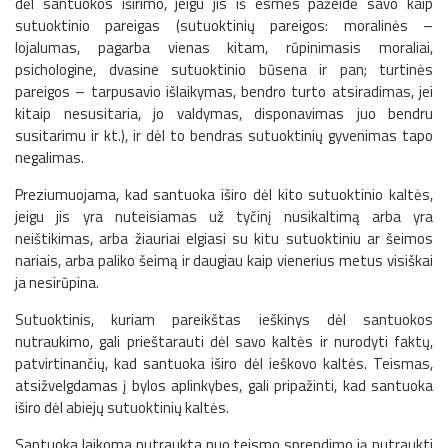
dėl santuokos iširimo, jeigu jis iš esmės pažeidė savo kaip
sutuoktinio pareigas (sutuoktinių pareigos: moralinės –
lojalumas, pagarba vienas kitam, rūpinimasis moraliai,
psichologine, dvasine sutuoktinio būsena ir pan; turtinės
pareigos – tarpusavio išlaikymas, bendro turto atsiradimas, jei
kitaip nesusitaria, jo valdymas, disponavimas juo bendru
susitarimu ir kt.), ir dėl to bendras sutuoktinių gyvenimas tapo
negalimas.
Preziumuojama, kad santuoka iširo dėl kito sutuoktinio kaltės,
jeigu jis yra nuteisiamas už tyčinį nusikaltimą arba yra
neištikimas, arba žiauriai elgiasi su kitu sutuoktiniu ar šeimos
nariais, arba paliko šeimą ir daugiau kaip vienerius metus visiškai
ja nesirūpina.
Sutuoktinis, kuriam pareikštas ieškinys dėl santuokos
nutraukimo, gali prieštarauti dėl savo kaltės ir nurodyti faktų,
patvirtinančių, kad santuoka iširo dėl ieškovo kaltės. Teismas,
atsižvelgdamas į bylos aplinkybes, gali pripažinti, kad santuoka
iširo dėl abiejų sutuoktinių kaltės.
Santuoka laikoma nutraukta nuo teismo sprendimo ją nutraukti