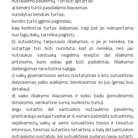
nutraukimo pasekmių. Turi būti aptartas:
a) bendro turto pasidalijimo klausimas:
nurodytas bendras turtas;
bendro turto įgijimo pagrindas;
kaip konkrečiai turtas dalijamas, taip pat jei nukrypstama
nuo lygių dalių, tai reikia pagrįsti;
b) sutuoktinių tarpusavio išlaikymas, o jei jo nereikia, tai
sutartyje turi būti nurodyta, kad jo nereikia, nes jau
nutraukus santuoką negalima kreiptis dėl išlaikymo
priteisimo, kuris vėliau gali būti padidintas. Išlaikymui
darbingumas nėra būtina sąlyga;
c) vaikų gyvenamosios vietos nustatymas ir kito sutuoktinio
dalyvavimas vaiko auklėjime, bendravimas su juo (geriau kuo
detaliau);
d) vaiko išlaikymo klausimas ir kokiu būdu (periodinėmis
išmokomis, vienkartine suma, konkrečiu turtu).
Jeigu sutartis dėl santuokos nutraukimo pasekmių
prieštarauja viešajai tvarkai ar iš esmės pažeidžia sutuoktinių
nepilnamečių vaikų ar vieno sutuoktinio teises ir teisėtus
interesus, teismas sutarties netvirtina, o bylą dėl santuokos
nutraukimo sustabdo, kol sutuoktiniai sudarys naują sutartį.