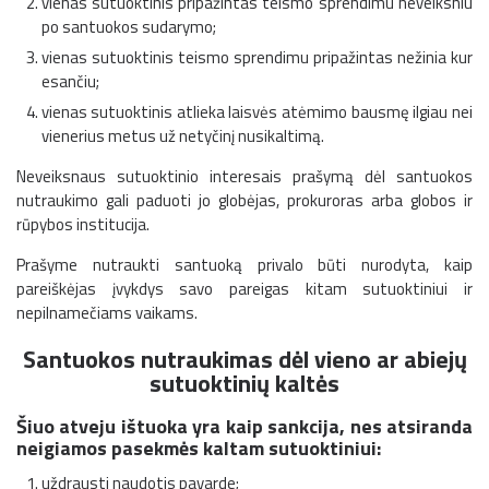
vienas sutuoktinis pripažintas teismo sprendimu neveiksniu
po santuokos sudarymo;
vienas sutuoktinis teismo sprendimu pripažintas nežinia kur
esančiu;
vienas sutuoktinis atlieka laisvės atėmimo bausmę ilgiau nei
vienerius metus už netyčinį nusikaltimą.
Neveiksnaus sutuoktinio interesais prašymą dėl santuokos
nutraukimo gali paduoti jo globėjas, prokuroras arba globos ir
rūpybos institucija.
Prašyme nutraukti santuoką privalo būti nurodyta, kaip
pareiškėjas įvykdys savo pareigas kitam sutuoktiniui ir
nepilnamečiams vaikams.
Santuokos nutraukimas dėl vieno ar abiejų
sutuoktinių kaltės
Šiuo atveju ištuoka yra kaip sankcija, nes atsiranda
neigiamos pasekmės kaltam sutuoktiniui:
uždrausti naudotis pavarde;