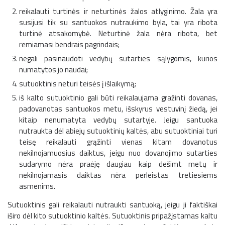
reikalauti turtinės ir neturtinės žalos atlyginimo. Žala yra
susijusi tik su santuokos nutraukimo byla, tai yra ribota
turtinė atsakomybė. Neturtinė žala nėra ribota, bet
remiamasi bendrais pagrindais;
negali pasinaudoti vedybų sutarties sąlygomis, kurios
numatytos jo naudai;
sutuoktinis neturi teisės į išlaikymą;
iš kalto sutuoktinio gali būti reikalaujama gražinti dovanas,
padovanotas santuokos metu, išskyrus vestuvinį žiedą, jei
kitaip nenumatyta vedybų sutartyje. Jeigu santuoka
nutraukta dėl abiejų sutuoktinių kaltės, abu sutuoktiniai turi
teisę reikalauti grąžinti vienas kitam dovanotus
nekilnojamuosius daiktus, jeigu nuo dovanojimo sutarties
sudarymo nėra praėję daugiau kaip dešimt metų ir
nekilnojamasis daiktas nėra perleistas tretiesiems
asmenims.
Sutuoktinis gali reikalauti nutraukti santuoką, jeigu ji faktiškai
iširo dėl kito sutuoktinio kaltės. Sutuoktinis pripažįstamas kaltu