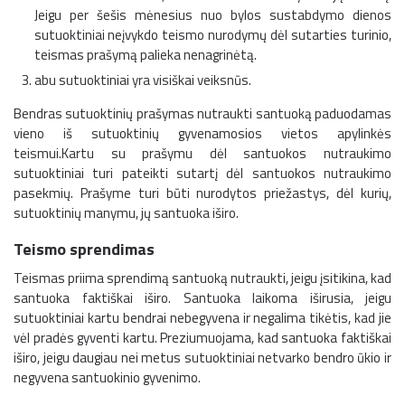
Jeigu per šešis mėnesius nuo bylos sustabdymo dienos
sutuoktiniai neįvykdo teismo nurodymų dėl sutarties turinio,
teismas prašymą palieka nenagrinėtą.
abu sutuoktiniai yra visiškai veiksnūs.
Bendras sutuoktinių prašymas nutraukti santuoką paduodamas
vieno iš sutuoktinių gyvenamosios vietos apylinkės
teismui.Kartu su prašymu dėl santuokos nutraukimo
sutuoktiniai turi pateikti sutartį dėl santuokos nutraukimo
pasekmių. Prašyme turi būti nurodytos priežastys, dėl kurių,
sutuoktinių manymu, jų santuoka iširo.
Teismo sprendimas
Teismas priima sprendimą santuoką nutraukti, jeigu įsitikina, kad
santuoka faktiškai iširo. Santuoka laikoma iširusia, jeigu
sutuoktiniai kartu bendrai nebegyvena ir negalima tikėtis, kad jie
vėl pradės gyventi kartu. Preziumuojama, kad santuoka faktiškai
iširo, jeigu daugiau nei metus sutuoktiniai netvarko bendro ūkio ir
negyvena santuokinio gyvenimo.