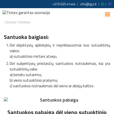
+370 630 41444
|
info@tga.lt
|
|
TEISINIAI TERMINAI
Santuoka baigiasi:
Dėl objektyvių aplinkybių ir nepriklausomai nuo sutuoktinių
valios:
a) sutuoktinio mirties atveju.
Dėl subjektyvių priežasčių santuokos nutraukimas, kai yra
sutuoktinių valia:
a) bendru sutarimu;
b) vieno sutuoktinio prašymu;
c) santuokos nutraukimas dėl vieno ar abiejų kaltės.
Santuokos pabaiga dėl vieno sutuoktinio