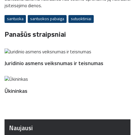
įsiteisėjimo dienos.
santuoka
santuokos pabaiga
sutuoktiniai
Panašūs straipsniai
Juridinio asmens veiksnumas ir teisnumas
Ūkininkas
Naujausi