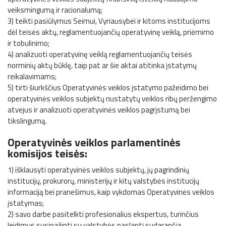
veiksmingumą ir racionalumą;
3) teikti pasiūlymus Seimui, Vyriausybei ir kitoms institucijoms
dėl teisės aktų, reglamentuojančių operatyvinę veiklą, priėmimo
ir tobulinimo;
4) analizuoti operatyvinę veiklą reglamentuojančių teisės
norminių aktų būklę, taip pat ar šie aktai atitinka įstatymų
reikalavimams;
5) tirti šiurkščius Operatyvinės veiklos įstatymo pažeidimo bei
operatyvinės veiklos subjektų nustatytų veiklos ribų peržengimo
atvejus ir analizuoti operatyvinės veiklos pagrįstumą bei
tikslingumą.
Operatyvinės veiklos parlamentinės
komisijos teisės:
1) išklausyti operatyvinės veiklos subjektų, jų pagrindinių
institucijų, prokurorų, ministerijų ir kitų valstybės institucijų
informaciją bei pranešimus, kaip vykdomas Operatyvinės veiklos
įstatymas;
2) savo darbe pasitelkti profesionalius ekspertus, turinčius
leidimus susipažinti su valstybės paslaptį sudarančia