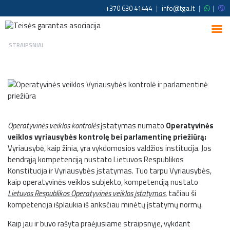
+370 630 41444
|
info@tga.lt
|
|
STRAIPSNIAI
Operatyvinės veiklos kontrolės
įstatymas numato
Operatyvinės
veiklos vyriausybės kontrolę bei parlamentinę priežiūrą:
Vyriausybė, kaip žinia, yra vykdomosios valdžios institucija. Jos
bendrąją kompetenciją nustato Lietuvos Respublikos
Konstitucija ir Vyriausybės įstatymas. Tuo tarpu Vyriausybės,
kaip operatyvinės veiklos subjekto, kompetenciją nustato
Lietuvos Respublikos Operatyvinės veiklos įstatymas
, tačiau ši
kompetencija išplaukia iš anksčiau minėtų įstatymų normų.
Kaip jau ir buvo rašyta praėjusiame straipsnyje, vykdant