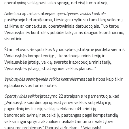
operatyvinę veiklą pasitaiko spragų, neteisėtumo atvejų.
Anksčiau aptartais atvejais
operatyvinės veiklos kontrolė
pasižymėjo betarpiškumu, tiesioginiu ryšiu su tam tikrų veiksmų
atlikimu ar kontaktu su operatyviniais darbuotojais. Tuo tarpu
Vyriausybinės kontrolės pobūdis laikytinas daugiau koordinaciniu,
visuotiniu.
Štai Lietuvos Respublikos Vyriausybės įstatyme įvardyta viena iš
Vyriausybės kompetencijų: „…koordinuoja ministerijų ir
Vyriausybės įstaigų veiklą; svarsto ir aprobuoja ministerijų,
Vyriausybės įstaigų strateginius veiklos planus…”
Vyriausybės operatyvinės veiklos kontrolės
mastas ir ribos kaip tik ir
išplaukia iš šios formuluotės.
Operatyvinės veiklos
įstatymo 22 straipsnis reglamentuoja, kad
„Vyriausybė koordinuoja operatyvinės veiklos subjektų ir jų
pagrindinių institucijų veiklą, siekdama užtikrinti jų
bendradarbiavimą ir sutelkti jų pastangas pagal kompetenciją
veiksmingai spręsti aktualias nusikalstamumo ir valstybės
saugumo problemas”. Paprastai šnekant, Vyriausybė