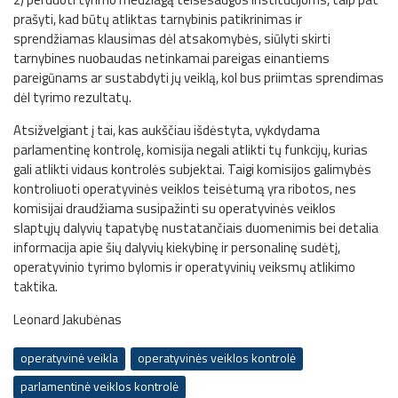
prašyti, kad būtų atliktas tarnybinis patikrinimas ir
sprendžiamas klausimas dėl atsakomybės, siūlyti skirti
tarnybines nuobaudas netinkamai pareigas einantiems
pareigūnams ar sustabdyti jų veiklą, kol bus priimtas sprendimas
dėl tyrimo rezultatų.
Atsižvelgiant į tai, kas aukščiau išdėstyta, vykdydama
parlamentinę kontrolę, komisija negali atlikti tų funkcijų, kurias
gali atlikti vidaus kontrolės subjektai. Taigi komisijos galimybės
kontroliuoti operatyvinės veiklos teisėtumą yra ribotos, nes
komisijai draudžiama susipažinti su operatyvinės veiklos
slaptųjų dalyvių tapatybę nustatančiais duomenimis bei detalia
informacija apie šių dalyvių kiekybinę ir personalinę sudėtį,
operatyvinio tyrimo bylomis ir operatyvinių veiksmų atlikimo
taktika.
Leonard Jakubėnas
operatyvinė veikla
operatyvinės veiklos kontrolė
parlamentinė veiklos kontrolė