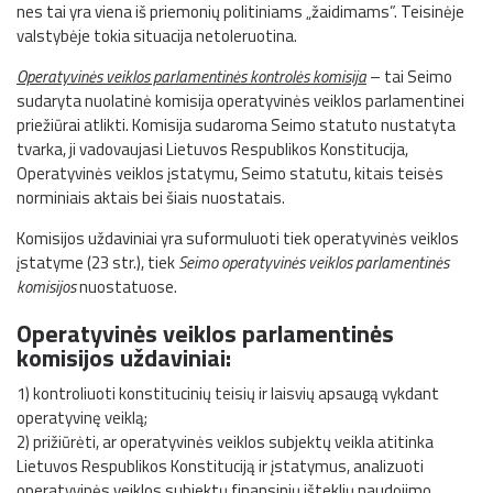
nes tai yra viena iš priemonių politiniams „žaidimams”. Teisinėje
valstybėje tokia situacija netoleruotina.
Operatyvinės veiklos parlamentinės kontrolės komisija
– tai Seimo
sudaryta nuolatinė komisija operatyvinės veiklos parlamentinei
priežiūrai atlikti. Komisija sudaroma Seimo statuto nustatyta
tvarka, ji vadovaujasi Lietuvos Respublikos Konstitucija,
Operatyvinės veiklos įstatymu, Seimo statutu, kitais teisės
norminiais aktais bei šiais nuostatais.
Komisijos uždaviniai yra suformuluoti tiek operatyvinės veiklos
įstatyme (23 str.), tiek
Seimo operatyvinės veiklos parlamentinės
komisijos
nuostatuose.
Operatyvinės veiklos parlamentinės
komisijos uždaviniai:
1) kontroliuoti konstitucinių teisių ir laisvių apsaugą vykdant
operatyvinę veiklą;
2) prižiūrėti, ar operatyvinės veiklos subjektų veikla atitinka
Lietuvos Respublikos Konstituciją ir įstatymus, analizuoti
operatyvinės veiklos subjektų finansinių išteklių naudojimo