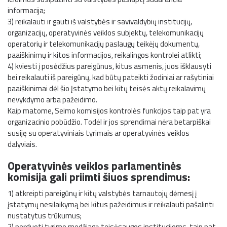
informacija;
3) reikalauti ir gauti iš valstybės ir savivaldybių institucijų,
organizacijų, operatyvinės veiklos subjektų, telekomunikacijų
operatorių ir telekomunikacijų paslaugų teikėjų dokumentų,
paaiškinimų ir kitos informacijos, reikalingos kontrolei atlikti;
4) kviesti į posėdžius pareigūnus, kitus asmenis, juos išklausyti
bei reikalauti iš pareigūnų, kad būtų pateikti žodiniai ar rašytiniai
paaiškinimai dėl šio Įstatymo bei kitų teisės aktų reikalavimų
nevykdymo arba pažeidimo.
Kaip matome, Seimo komisijos kontrolės funkcijos taip pat yra
organizacinio pobūdžio. Todėl ir jos sprendimai nėra betarpiškai
susiję su operatyviniais tyrimais ar operatyvinės veiklos
dalyviais.
Operatyvinės veiklos parlamentinės
komisija gali priimti šiuos sprendimus:
1) atkreipti pareigūnų ir kitų valstybės tarnautojų dėmesį į
įstatymų nesilaikymą bei kitus pažeidimus ir reikalauti pašalinti
nustatytus trūkumus;
2) perduoti tyrimo medžiagą teisėsaugos institucijoms, taip pat