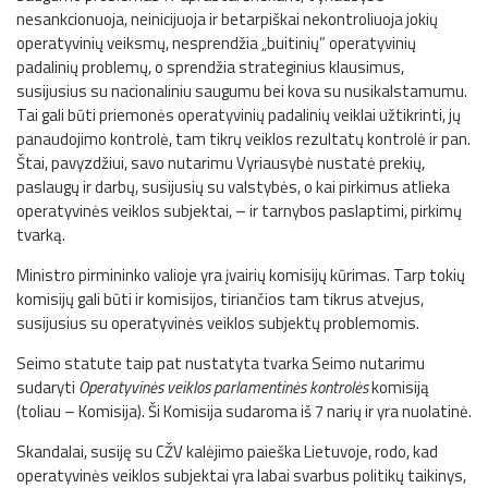
nesankcionuoja, neinicijuoja ir betarpiškai nekontroliuoja jokių
operatyvinių veiksmų, nesprendžia „buitinių” operatyvinių
padalinių problemų, o sprendžia strateginius klausimus,
susijusius su nacionaliniu saugumu bei kova su nusikalstamumu.
Tai gali būti priemonės operatyvinių padalinių veiklai užtikrinti, jų
panaudojimo kontrolė, tam tikrų veiklos rezultatų kontrolė ir pan.
Štai, pavyzdžiui, savo nutarimu Vyriausybė nustatė prekių,
paslaugų ir darbų, susijusių su valstybės, o kai pirkimus atlieka
operatyvinės veiklos subjektai, – ir tarnybos paslaptimi, pirkimų
tvarką.
Ministro pirmininko valioje yra įvairių komisijų kūrimas. Tarp tokių
komisijų gali būti ir komisijos, tiriančios tam tikrus atvejus,
susijusius su operatyvinės veiklos subjektų problemomis.
Seimo statute taip pat nustatyta tvarka Seimo nutarimu
sudaryti
Operatyvinės veiklos parlamentinės kontrolės
komisiją
(toliau – Komisija). Ši Komisija sudaroma iš 7 narių ir yra nuolatinė.
Skandalai, susiję su CŽV kalėjimo paieška Lietuvoje, rodo, kad
operatyvinės veiklos subjektai yra labai svarbus politikų taikinys,