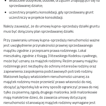
właściciele budynków, budowli, urządzeń znajdujących się na
sprzedawanej działce;
uczestnicy projektu konsolidacji, gdy sprzedawany grunt
uczestniczy w projekcie konsolidacji.
Należy zauważyć, że do umowy kupna-sprzedaży działki gruntu
musi być dołączony plan sprzedawanej działki.
Przy zawieraniu umowy kupna-sprzedaży nieruchomości ważne
jest uwzględnienie przynależności prawnej sprzedawanego
majątku zgodnie z przepisami prawa rodzinnego. Lokal
mieszkalny, zgodnie z Księgą 3 litewskiego Kodeksu cywilnego,
może być uznany za majątek rodzinny. Reżim prawny majątku
rodzinnego jest niezbędny do ochrony interesów rodziny oraz
zapewnienia zaspokojenia podstawowych potrzeb rodziny.
Małżonek będący właścicielem nieruchomości uznanej za
majątek rodzinny może przenieść prawo własności do niej,
obciążyć ją hipoteką lub w inny sposób ograniczyć prawa do niej
tylko za pisemną zgodą drugiego małżonka. Jeśli małżonkowie
mają małoletnie dzieci, do zawarcia umowy dotyczącej
nieruchomości stanowiącej majątek rodzinny wymagane jest