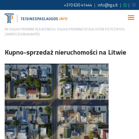
+370 630 41444
|
info@tga.lt
|
|
IN
USŁUGI PRAWNE DLA BIZNESU
,
USŁUGI PRAWNICZE DLA OSÓB FIZYCZNYCH
,
ZAKRES DZIAŁALNOŚCI
Kupno-sprzedaż nieruchomości na Litwie