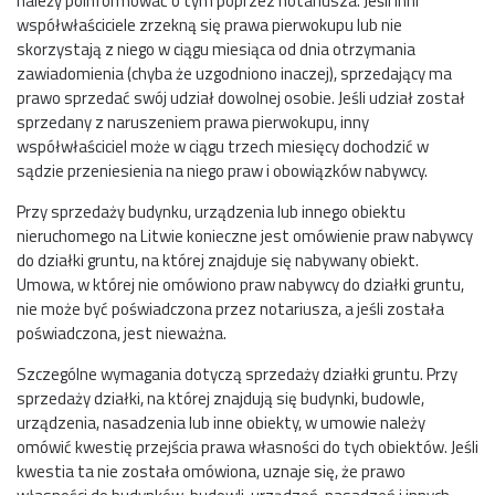
należy poinformować o tym poprzez notariusza. Jeśli inni
współwłaściciele zrzekną się prawa pierwokupu lub nie
skorzystają z niego w ciągu miesiąca od dnia otrzymania
zawiadomienia (chyba że uzgodniono inaczej), sprzedający ma
prawo sprzedać swój udział dowolnej osobie. Jeśli udział został
sprzedany z naruszeniem prawa pierwokupu, inny
współwłaściciel może w ciągu trzech miesięcy dochodzić w
sądzie przeniesienia na niego praw i obowiązków nabywcy.
Przy sprzedaży budynku, urządzenia lub innego obiektu
nieruchomego na Litwie konieczne jest omówienie praw nabywcy
do działki gruntu, na której znajduje się nabywany obiekt.
Umowa, w której nie omówiono praw nabywcy do działki gruntu,
nie może być poświadczona przez notariusza, a jeśli została
poświadczona, jest nieważna.
Szczególne wymagania dotyczą sprzedaży działki gruntu. Przy
sprzedaży działki, na której znajdują się budynki, budowle,
urządzenia, nasadzenia lub inne obiekty, w umowie należy
omówić kwestię przejścia prawa własności do tych obiektów. Jeśli
kwestia ta nie została omówiona, uznaje się, że prawo