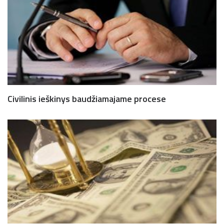
Civilinis ieškinys baudžiamajame procese