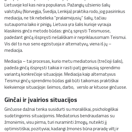
Lietuvoje kol kas nėra populiarus. Pažangių užsienio šalių
valstybių (Norvegija, Švedija, Lenkija) praktika rodo, jog pasirinkus
mediacija, ne tik nebelieka “pralaimėjusių“ šalių, tačiau
sutaupoma laiko ir pinigų. Lietuva yra šalis kurioje vyrauja
klasikinis ginčo metodo būdas: ginčą spręsti Teismuose,
padedant ginčą išspręsti nešališkam ir nepriklausomam Teismui.
Vis dėl to nuo seno egzistuoja ir alternatyvų, viena iš jų –
mediacija.
Mediacija – tai procesas, kurio metu mediatorius (trečioji šalis),
padeda ginčą išspręsti taikiai ir rasti patį geriausią sprendimo
variantą konkrečioje situacijoje. Mediacija kaip alternatyvus
Teismui ginčų sprendimo būdas gali būti taikomas praktiškai
kiekvienoje situacijoje: šeimos, darbo, verslo ar kituose ginčuose.
Ginčai ir įvairios situacijos
Ginčuose dažnai tenka susidurti su morališkai, psichologiškai
sudėtingomis situacijomis. Mediatorius bendraudamas su
žmonėmis, visu pirma, turi nuraminti žmogų, nuteikti jį
optimistiškai, pozityviai, kadangi žmonės būna praradę viltį ir