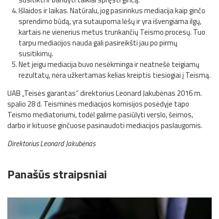
Išlaidos ir laikas. Natūralu, jog pasirinkus mediacija kaip ginčo
sprendimo būdą, yra sutaupoma lėšų ir yra išvengiama ilgų,
kartais ne vienerius metus trunkančių Teismo procesų. Tuo
tarpu mediacijos nauda gali pasireikšti jau po pirmų
susitikimų.
Net jeigu mediacija buvo nesėkminga ir neatnešė teigiamų
rezultatų, nėra užkertamas kelias kreiptis tiesiogiai į Teismą.
UAB „Teisės garantas“ direktorius Leonard Jakubėnas 2016 m.
spalio 28 d. Teisminės mediacijos komisijos posėdyje tapo
Teismo mediatoriumi, todėl galime pasiūlyti verslo, šeimos,
darbo ir kituose ginčuose pasinaudoti mediacijos paslaugomis.
Direktorius Leonard Jakubėnas
Panašūs straipsniai