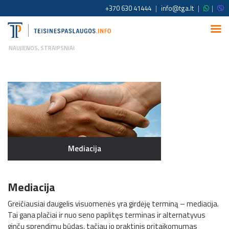
+370 630 41444
|
info@tga.lt
|
|
NAUJIENOS
,
STRAIPSNIAI
Mediacija
Mediacija
Greičiausiai daugelis visuomenės yra girdėję terminą – mediacija.
Tai gana plačiai ir nuo seno paplitęs terminas ir alternatyvus
ginčų sprendimų būdas, tačiau jo praktinis pritaikomumas