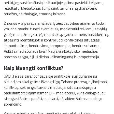
netiki, jog susiklosčiusioje situacijoje galima pasiekti teigiamų
rezultatų. Mediatorius turi pažinti žmones, jų charakterio
bruožus, psichologija, emocinę būsena.
Žmonės yra įvairaus amžiaus, lyties, tautybės asmenys todėl
yra labai svarbu turėti svarbiausių mediatoriui reikiamų savybių:
gebėjimas užmegzti ryšį ir kontaktą, įgauti asmens pasitikėjimą,
atpažinti, identifikuoti ir kontroliuoti konfliktines situacijas,
komunikavimo, bendravimo, kompromiso, bendro sutarimo.
Aukšta mediatoriaus kvalifikacija yra kokybiško mediacijos
proceso sąlyga, o ji užtikrina veiksmingumą ir kompetencija.
Kaip išvengti konfliktus?
UAB „Teisės garanto“ gausioje praktikoje susiduriame su
situacijomis kai galima išvengti ilgų Teismo procesų, bylinėjimosi,
konfliktų, sėkmingai taikant mediacija: situacija išspręsti
padedant trečiajam asmeniui – mediatoriui, kuris dialogo būdu,
stengiasi šalims padėti, susitarti, dėl abiem šalims naudingo
sprendimo.
Kaip jau minėta anksčiau, mediacija nėra plačiai taikoma