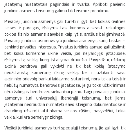
įstatymų nustatytais pagrindais ir tvarka. Apriboti pavienio
juridinio asmens teisnumą galima tik teismo sprendimu.
Privatieji juridiniai asmenys gali turėti ir įgyti bet kokias civilines
tei­ses ir pareigas, išskyrus tas, kurioms atsirasti reikalingos
tokios fizinio asmens savybės kaip lytis, amžius bei giminystė.
Privatieji juridiniai asmenys yra juridiniai asmenys, kurių tikslas –
tenkinti privačius interesus. Priva­tus juridinis asmuo gali užsiimti
bet kokia komercine ūkine veikla, jos neįvardijęs įstatuose,
išskyrus tą veiklą, kurią įstatymai draudžia. Pavyzdžiui, uždaroji
akcinė bendrovė gali vykdyti ne tik bet kokią (statymo
neuždraustą komercinę ūkinę veiklą, bei ir užtikrinti savo
akcininko prievolę bankui laidavimo sutartimi, nors tokia teisė ir
ne­būtų numatyta bendrovės įstatuose, jeigu toks užtikrinimas
nėra ža­lingas bendrovei, siekiančiai pelno. Taigi privatieji juridiniai
asmenys turi universalųjį (bendrąjį) teisnumą, bet jiems
įstatymai nedraudžia numatyti savo steigimo dokumentuose ir
draudimą užsiimti atitinka­ma veiklos rūšimi, pavyzdžiui, tokia
veikla, kuri yra pernelyg rizikinga.
Viešieji juridiniai asmenys turi specialųjį teisnumą. Jie gali įgyti tik