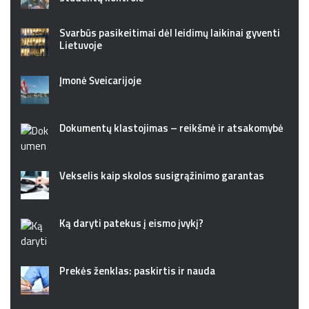
Svarbūs pasikeitimai dėl leidimų laikinai gyventi
Lietuvoje
Įmonė Šveicarijoje
Dokumentų klastojimas – reikšmė ir atsakomybė
Vekselis kaip skolos susigrąžinimo garantas
Ką daryti patekus į eismo įvykį?
Prekės ženklas: paskirtis ir nauda