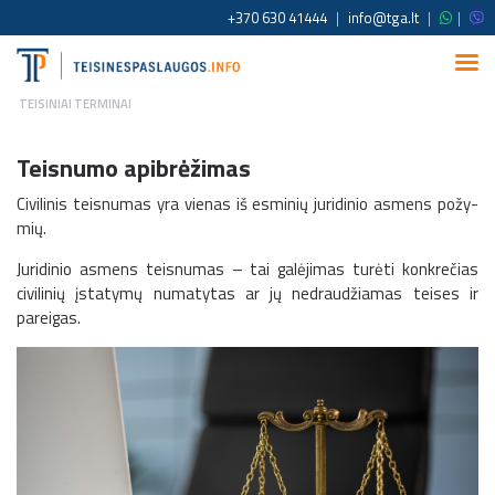
+370 630 41444
|
info@tga.lt
|
|
TEISINIAI TERMINAI
Teisnumo apibrėžimas
Civilinis teisnumas yra vienas iš esminių juridinio asmens požy­
mių.
Juridinio asmens teisnumas – tai galėjimas turėti konkrečias
civi­linių įstatymų numatytas ar jų nedraudžiamas teises ir
pareigas.