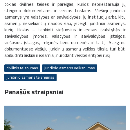
tokias civilines teises ir pareigas, kurios neprieštarauja jų
steigimo dokumentams ir veiklos tikslams. Viešieji juridiniai
asmenys yra valstybės ar savivaldybės, jų institucijų arba kitų
asmenų, nesiekiančių naudos sau, įsteigti juridiniai asmenys,
kurių tikslas – tenkinti viešuosius interesus (valstybės ir
savivaldybės įmonės, valstybės ir savivaldybės įstaigos,
viešosios įstaigos, religinės bendruomenės ir t. t.). Steigimo
dokumentuose viešųjų juridinių asmenų veiklos tiksla turi būti
apibūdinti aiškiai ir išsamiai, nurodant veiklos sritį bei rūšį.
civilinis teisnumas
juri­dinio asmens veiksnumas
juridinio asmens teisnumas
Panašūs straipsniai