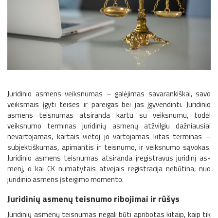
Juri­dinio asmens veiksnumas – galėjimas savarankiškai, savo
veiksmais įgyti teises ir pareigas bei jas įgyvendinti. Juridinio
asmens teisnumas atsiranda kartu su veiksnumu, todėl
veiksnumo terminas juridinių asme­nų atžvilgiu dažniausiai
nevartojamas, kartais vietoj jo vartojamas ki­tas terminas –
subjektiškumas, apimantis ir teisnumo, ir veiksnumo sąvokas.
Juridinio asmens teisnumas atsiranda įregistravus juridinį as­
menį, o kai CK numatytais atvejais registracija nebūtina, nuo
juridi­nio asmens įsteigimo momento.
Juridinių asmenų teisnumo ribojimai ir rūšys
Juridinių asmenų teisnumas negali būti apribotas kitaip, kaip tik