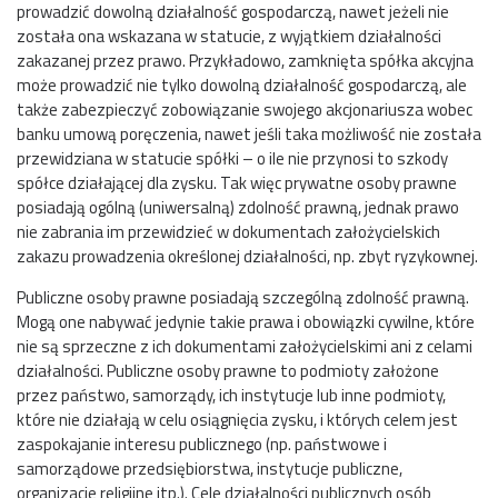
prowadzić dowolną działalność gospodarczą, nawet jeżeli nie
została ona wskazana w statucie, z wyjątkiem działalności
zakazanej przez prawo. Przykładowo, zamknięta spółka akcyjna
może prowadzić nie tylko dowolną działalność gospodarczą, ale
także zabezpieczyć zobowiązanie swojego akcjonariusza wobec
banku umową poręczenia, nawet jeśli taka możliwość nie została
przewidziana w statucie spółki – o ile nie przynosi to szkody
spółce działającej dla zysku. Tak więc prywatne osoby prawne
posiadają ogólną (uniwersalną) zdolność prawną, jednak prawo
nie zabrania im przewidzieć w dokumentach założycielskich
zakazu prowadzenia określonej działalności, np. zbyt ryzykownej.
Publiczne osoby prawne posiadają szczególną zdolność prawną.
Mogą one nabywać jedynie takie prawa i obowiązki cywilne, które
nie są sprzeczne z ich dokumentami założycielskimi ani z celami
działalności. Publiczne osoby prawne to podmioty założone
przez państwo, samorządy, ich instytucje lub inne podmioty,
które nie działają w celu osiągnięcia zysku, i których celem jest
zaspokajanie interesu publicznego (np. państwowe i
samorządowe przedsiębiorstwa, instytucje publiczne,
organizacje religijne itp.). Cele działalności publicznych osób