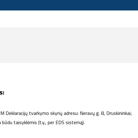
s:
FM Deklaracijų tvarkymo skyrių adresu: Neravų g. 8, Druskininkai;
u būdu taisyklėmis (t.y., per EDS sistemą).