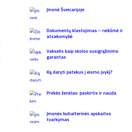
M
Įmonė Šveicarijoje
u
Dokumentų klastojimas – reikšmė ir
atsakomybė
r
Vekselis kaip skolos susigrąžinimo
s
garantas
a
u
Ką daryti patekus į eismo įvykį?
Prekės ženklas: paskirtis ir nauda
Įmonės buhalterinės apskaitos
tvarkymas