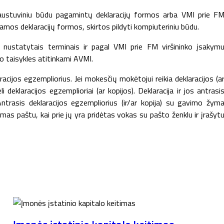
paustuviniu būdu pagamintų deklaracijų formos arba VMI prie F
os deklaracijų formos, skirtos pildyti kompiuteriniu būdu.
 nustatytais terminais ir pagal VMI prie FM viršininko įsakym
mo taisykles atitinkami AVMI.
acijos egzempliorius. Jei mokesčių mokėtojui reikia deklaracijos (a
 deklaracijos egzemplioriai (ar kopijos). Deklaracija ir jos antrasi
 Antrasis deklaracijos egzempliorius (ir/ar kopija) su gavimo žym
mas paštu, kai prie jų yra pridėtas vokas su pašto ženklu ir įrašyt