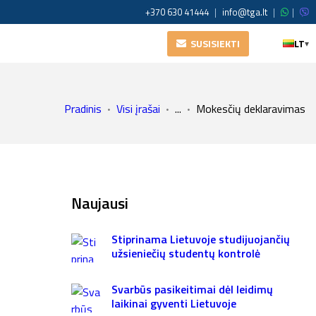
+370 630 41444
|
info@tga.lt
|
|
SUSISIEKTI
LT
▾
Pradinis
Visi įrašai
...
Mokesčių deklaravimas
Naujausi
Stiprinama Lietuvoje studijuojančių
užsieniečių studentų kontrolė
Svarbūs pasikeitimai dėl leidimų
laikinai gyventi Lietuvoje