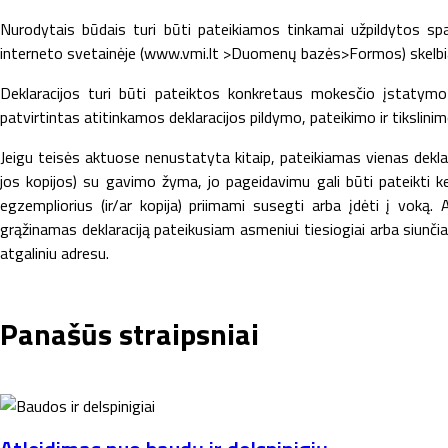
Nurodytais būdais turi būti pateikiamos tinkamai užpildytos s
interneto svetainėje (www.vmi.lt >Duomenų bazės>Formos) skelbiam
Deklaracijos turi būti pateiktos konkretaus mokesčio įstatymo
patvirtintas atitinkamos deklaracijos pildymo, pateikimo ir tikslini
Jeigu teisės aktuose nenustatyta kitaip, pateikiamas vienas deklar
jos kopijos) su gavimo žyma, jo pageidavimu gali būti pateikti keli
egzempliorius (ir/ar kopija) priimami susegti arba įdėti į voką.
grąžinamas deklaraciją pateikusiam asmeniui tiesiogiai arba siunčia
atgaliniu adresu.
Panašūs straipsniai