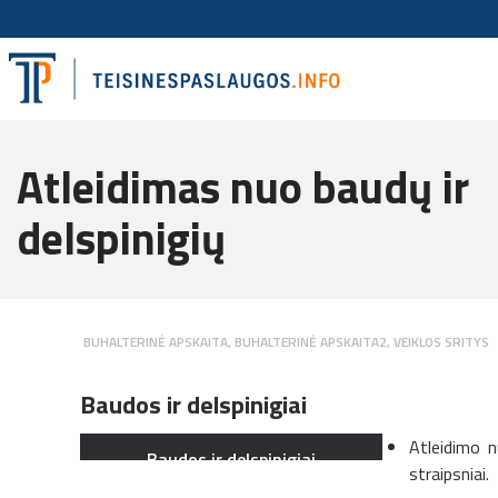
Atleidimas nuo baudų ir
delspinigių
BUHALTERINĖ APSKAITA
,
BUHALTERINĖ APSKAITA2
,
VEIKLOS SRITYS
Baudos ir delspinigiai
Atleidimo 
Baudos ir delspinigiai
straipsniai.