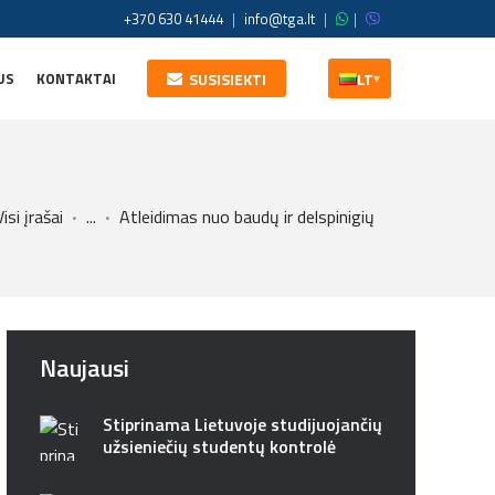
+370 630 41444
|
info@tga.lt
|
|
US
KONTAKTAI
SUSISIEKTI
LT
▾
Visi įrašai
...
Atleidimas nuo baudų ir delspinigių
Naujausi
Stiprinama Lietuvoje studijuojančių
užsieniečių studentų kontrolė