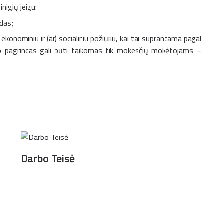
nigių jeigu:
das;
ga ekonominiu ir (ar) socialiniu požiūriu, kai tai suprantama pagal
imo pagrindas gali būti taikomas tik mokesčių mokėtojams –
Darbo Teisė