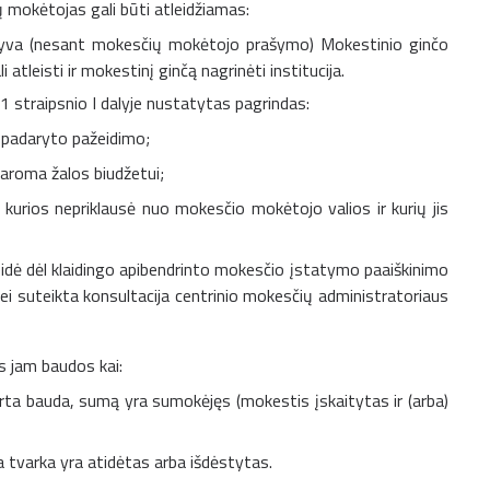
 mokėtojas gali būti atleidžiamas:
atyva (nesant mokesčių mokėtojo prašymo) Mokestinio ginčo
tleisti ir mokestinį ginčą nagrinėti institucija.
1 straipsnio I dalyje nustatytas pagrindas:
l padaryto pažeidimo;
daroma žalos biudžetui;
 kurios nepriklausė nuo mokesčio mokėtojo valios ir kurių jis
dė dėl klaidingo apibendrinto mokesčio įstatymo paaiškinimo
ei suteikta konsultacija centrinio mokesčių administratoriaus
s jam baudos kai:
rta bauda, sumą yra sumokėjęs (mokestis įskaitytas ir (arba)
tvarka yra atidėtas arba išdėstytas.