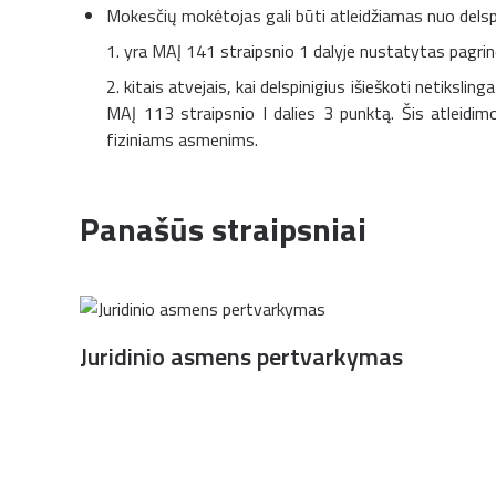
Mokesčių mokėtojas gali būti atleidžiamas nuo delspi
1. yra MAĮ 141 straipsnio 1 dalyje nustatytas pagrin
2. kitais atvejais, kai delspinigius išieškoti netikslin
MAĮ 113 straipsnio I dalies 3 punktą. Šis atleid
fiziniams asmenims.
Panašūs straipsniai
Juridinio asmens pertvarkymas