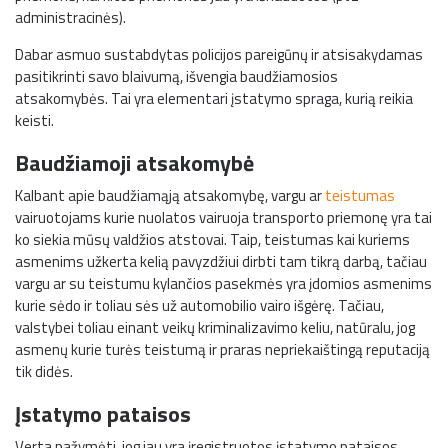
administracinės).
Dabar asmuo sustabdytas policijos pareigūnų ir atsisakydamas
pasitikrinti savo blaivumą, išvengia baudžiamosios
atsakomybės. Tai yra elementari įstatymo spraga, kurią reikia
keisti.
Baudžiamoji atsakomybė
Kalbant apie baudžiamąją atsakomybę, vargu ar
teistumas
vairuotojams kurie nuolatos vairuoja transporto priemonę yra tai
ko siekia mūsų valdžios atstovai. Taip, teistumas kai kuriems
asmenims užkerta kelią pavyzdžiui dirbti tam tikrą darbą, tačiau
vargu ar su teistumu kylančios pasekmės yra įdomios asmenims
kurie sėdo ir toliau sės už automobilio vairo išgėrę. Tačiau,
valstybei toliau einant veikų kriminalizavimo keliu, natūralu, jog
asmenų kurie turės teistumą ir praras nepriekaištingą reputaciją
tik didės.
Įstatymo pataisos
Verta pažymėti, jog jau yra įregistruotos įstatymo pataisos,