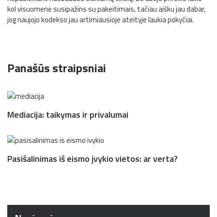
kol visuomenė susipažins su pakeitimais, tačiau aišku jau dabar,
jog naujojo kodekso jau artimiausioje ateityje laukia pokyčiai.
Panašūs straipsniai
Mediacija: taikymas ir privalumai
Pasišalinimas iš eismo įvykio vietos: ar verta?