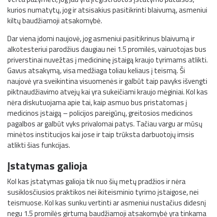
kurios numatytų, jog ir atsisakius pasitikrinti blaivumą, asmeniui
kiltų baudžiamoji atsakomybė.
Dar viena įdomi naujovė, jog asmeniui pasitikrinus blaivumą ir
alkotesteriui parodžius daugiau nei 1.5 promilės, vairuotojas bus
priverstinai nuvežtas į medicininę įstaigą kraujo tyrimams atlikti.
Gavus atsakymą, visa medžiaga toliau keliaus į teismą. Ši
naujovė yra sveikintina visuomenės ir galbūt taip pavyks išvengti
piktnaudžiavimo atvejų kai yra sukeičiami kraujo mėginiai. Kol kas
nėra diskutuojama apie tai, kaip asmuo bus pristatomas į
medicinos įstaigą – policijos pareigūnų, greitosios medicinos
pagalbos ar galbūt vyks privalomai patys. Tačiau vargu ar mūsų
minėtos institucijos kai jose ir taip trūksta darbuotojų imsis
atlikti šias funkcijas.
Įstatymas galioja
Kol kas įstatymas galioja tik nuo šių metų pradžios ir nėra
susiklosčiusios praktikos nei ikiteisminio tyrimo įstaigose, nei
teismuose. Kol kas sunku vertinti ar asmeniui nustačius didesnį
negu 1.5 promilės girtumą baudžiamoji atsakomybė yra tinkama