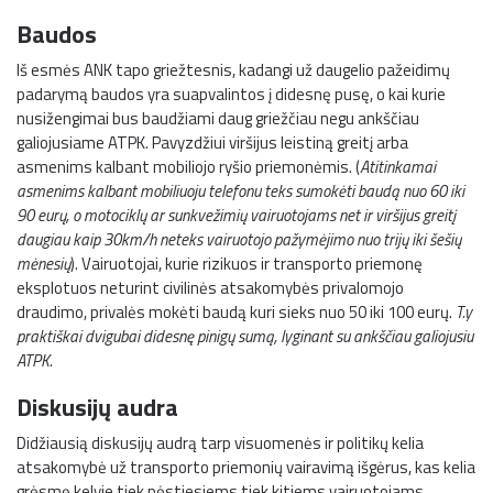
Baudos
Iš esmės ANK tapo griežtesnis, kadangi už daugelio pažeidimų
padarymą baudos yra suapvalintos į didesnę pusę, o kai kurie
nusižengimai bus baudžiami daug griežčiau negu ankščiau
galiojusiame ATPK. Pavyzdžiui viršijus leistiną greitį arba
asmenims kalbant mobiliojo ryšio priemonėmis. (
Atitinkamai
asmenims kalbant mobiliuoju telefonu teks sumokėti baudą nuo 60 iki
90 eurų, o motociklų ar sunkvežimių vairuotojams net ir viršijus greitį
daugiau kaip 30km/h neteks vairuotojo pažymėjimo nuo trijų iki šešių
mėnesių
). Vairuotojai, kurie rizikuos ir transporto priemonę
eksplotuos neturint civilinės atsakomybės privalomojo
draudimo, privalės mokėti baudą kuri sieks nuo 50 iki 100 eurų.
T.y
praktiškai dvigubai didesnę pinigų sumą, lyginant su ankščiau galiojusiu
ATPK.
Diskusijų audra
Didžiausią diskusijų audrą tarp visuomenės ir politikų kelia
atsakomybė už transporto priemonių vairavimą išgėrus, kas kelia
grėsmę kelyje tiek pėstiesiems tiek kitiems vairuotojams.