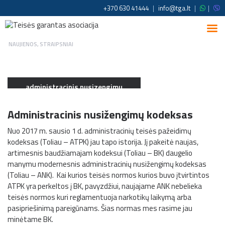
+370 630 41444
|
info@tga.lt
|
|
NAUJIENOS
,
STRAIPSNIAI
administracinis nusizengimu
kodeksas
Administracinis nusižengimų kodeksas
Nuo 2017 m. sausio 1 d. administracinių teisės pažeidimų
kodeksas (Toliau – ATPK) jau tapo istorija. Jį pakeitė naujas,
artimesnis baudžiamajam kodeksui (Toliau – BK) daugelio
manymu modernesnis administracinių nusižengimų kodeksas
(Toliau – ANK). Kai kurios teisės normos kurios buvo įtvirtintos
ATPK yra perkeltos į BK, pavyzdžiui, naujajame ANK nebelieka
teisės normos kuri reglamentuoja narkotikų laikymą arba
pasipriešinimą pareigūnams. Šias normas mes rasime jau
minėtame BK.