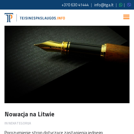
+370 630 41444
|
info@tga.lt
|
|
Nowacja na Litwie
IN
NEKATEGORIJA
Porozumienie stron dotyczące zastąpienia jednego