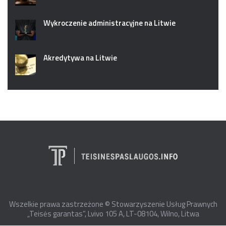
Wykroczenie administracyjne na Litwie
Akredytywa na Litwie
Wszelkie prawa zastrzeżone © Stowarzyszenie Usług Prawnych
„Teisės garantas”, Lvivo 105 A, LT-08104, Wilno, Litwa