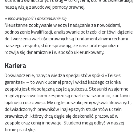
standard świadczonych usług – to kryteria, które odzwierciedlają
naszą wizję zawodowej pomocy prawnej.
• Innowacyjność i doskonalenie się
Nieustanne zdobywanie wiedzy i nadążanie za nowościami,
podnoszenie kwalifikacji, analizowanie potrzeb klientów i dążenie
do tworzenia wartości prawnych są fundamentalnymi cechami
naszego zespołu, które sprawiają, że nasz profesjonalizm
rozwija się dynamicznie i w sposób ukierunkowany.
Kariera
Doświadczenie, nabyta wiedza specjalistów spółki «Teisės
garantas» – to wynik udanej pracy i wkład każdego członka
zespołu jest nieodłączną częścią sukcesu. Stosunki wzajemne
między pracownikami zespołu są oparte na szacunku, zaufaniu,
lojalności i uczciwości. My ciągle poszukujemy wykwalifikowanych,
doświadczonych prawników i najlepszych studentów uczelni
prawniczych, którzy chcą ciągle się doskonalić, pracować w
zespole oraz cenią innowacje. Studenci mogą odbyć w naszej
firmie praktykę.