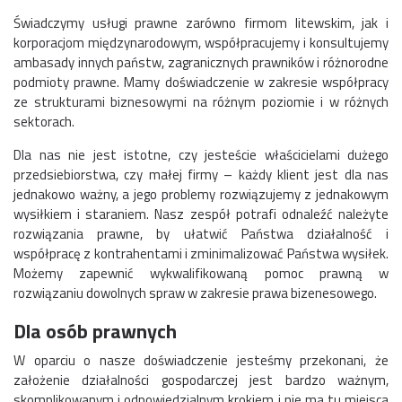
Świadczymy usługi prawne zarówno firmom litewskim, jak i
korporacjom międzynarodowym, współpracujemy i konsultujemy
ambasady innych państw, zagranicznych prawników i różnorodne
podmioty prawne. Mamy doświadczenie w zakresie współpracy
ze strukturami biznesowymi na różnym poziomie i w różnych
sektorach.
Dla nas nie jest istotne, czy jesteście właścicielami dużego
przedsiebiorstwa, czy małej firmy – każdy klient jest dla nas
jednakowo ważny, a jego problemy rozwiązujemy z jednakowym
wysiłkiem i staraniem. Nasz zespół potrafi odnaleźć należyte
rozwiązania prawne, by ułatwić Państwa działalność i
współpracę z kontrahentami i zminimalizować Państwa wysiłek.
Możemy zapewnić wykwalifikowaną pomoc prawną w
rozwiązaniu dowolnych spraw w zakresie prawa bizenesowego.
Dla osób prawnych
W oparciu o nasze doświadczenie jesteśmy przekonani, że
założenie działalności gospodarczej jest bardzo ważnym,
skomplikowanym i odpowiedzialnym krokiem i nie ma tu miejsca