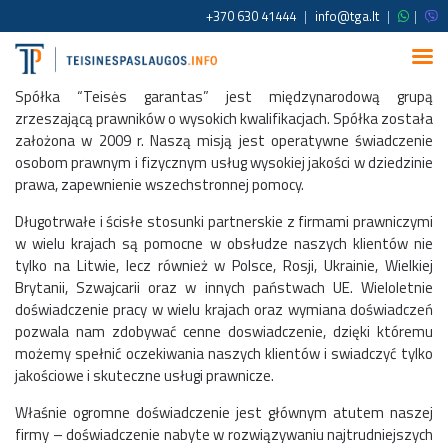
+370 630 41444
|
info@tga.lt
|
|
Spółka “Teisės garantas” jest międzynarodową grupą
zrzeszającą prawników o wysokich kwalifikacjach. Spółka została
założona w 2009 r. Naszą misją jest operatywne świadczenie
osobom prawnym i fizycznym usług wysokiej jakości w dziedzinie
prawa, zapewnienie wszechstronnej pomocy.
Długotrwałe i ścisłe stosunki partnerskie z firmami prawniczymi
w wielu krajach są pomocne w obsłudze naszych klientów nie
tylko na Litwie, lecz również w Polsce, Rosji, Ukrainie, Wielkiej
Brytanii, Szwajcarii oraz w innych państwach UE. Wieloletnie
doświadczenie pracy w wielu krajach oraz wymiana doświadczeń
pozwala nam zdobywać cenne doswiadczenie, dzięki któremu
możemy spełnić oczekiwania naszych klientów i swiadczyć tylko
jakościowe i skuteczne usługi prawnicze.
Właśnie ogromne doświadczenie jest głównym atutem naszej
firmy – doświadczenie nabyte w rozwiązywaniu najtrudniejszych