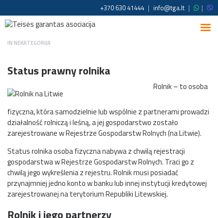
+370 630 41444
|
info@tga.lt
|
|
IN
NEKATEGORIJA
Status prawny rolnika
Rolnik – to osoba
fizyczna, która samodzielnie lub wspólnie z partnerami prowadzi
działalność rolniczą i leśną, a jej gospodarstwo zostało
zarejestrowane w Rejestrze Gospodarstw Rolnych (na Litwie).
Status rolnika osoba fizyczna nabywa z chwilą rejestracji
gospodarstwa w Rejestrze Gospodarstw Rolnych. Traci go z
chwilą jego wykreślenia z rejestru. Rolnik musi posiadać
przynajmniej jedno konto w banku lub innej instytucji kredytowej
zarejestrowanej na terytorium Republiki Litewskiej.
Rolnik i jego partnerzy