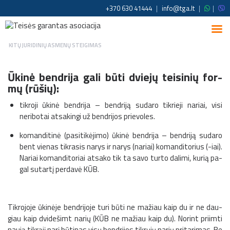
+370 630 41444
|
info@tga.lt
|
|
KITŲ JURIDINIŲ ASMENŲ STEIGIMAS
Ūki­nė ben­dri­ja ga­li bū­ti dvie­jų tei­si­nių for­
mų (rū­šių):
tik­ro­ji ūki­nė ben­dri­ja – bendriją sudaro tikrieji nariai, visi
neribotai atsakingi už bendrijos prievoles.
ko­man­di­ti­nė (pa­si­ti­kė­ji­mo) ūki­nė ben­dri­ja – bendriją sudaro
bent vienas tikrasis narys ir narys (nariai) komanditorius (-iai).
Na­riai ko­man­di­to­riai at­sa­ko tik ta sa­vo tur­to da­li­mi, ku­rią pa­
gal su­tar­tį per­da­vė KŪB.
Tikrojoje ūkinėje ben­dri­jo­je tu­ri bū­ti ne ma­žiau kaip du ir ne dau­
giau kaip dvide­šimt na­rių (KŪB ne mažiau kaip du). Norint priimti
nau­ją tikrąjį na­rį bū­ti­nas vi­sų ben­dri­jos tikrųjų na­rių pri­ta­ri­mas. Be