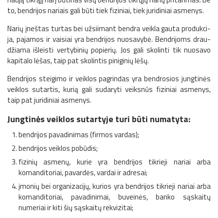
to, ben­dri­jos na­riais ga­li bū­ti tiek fi­zi­niai, tiek ju­ri­di­niai as­me­nys.
Na­rių įneš­tas tur­tas bei užsiimant bendra veik­la gau­ta pro­duk­ci­
ja, pa­ja­mos ir vai­siai yra bendrijos nuosavybė. Ben­dri­joms drau­
džia­ma iš­leis­ti ver­ty­bi­nių po­pie­rių. Jos ga­li sko­lin­ti tik nuo­sa­vo
kapitalo lė­šas, taip pat sko­lin­tis pi­ni­gi­nių lė­šų.
Bendrijos steigimo ir veiklos pagrindas yra bendrosios jungtinės
veiklos sutartis, kurią gali sudaryti veiksnūs fiziniai asmenys,
taip pat juridiniai asmenys.
Jungtinės veiklos sutartyje turi būti numatyta:
bendrijos pavadinimas (firmos vardas);
bendrijos veiklos pobūdis;
fizinių asmenų, kurie yra bendrijos tikrieji nariai arba
komanditoriai, pavardės, vardai ir adresai;
įmonių bei organizacijų, kurios yra bendrijos tikrieji nariai arba
komanditoriai, pavadinimai, buveinės, banko sąskaitų
numeriai ir kiti šių sąskaitų rekvizitai;