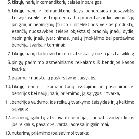
tikrųjų narių ir komanditorių teisės ir pareigos;
tikrųjų narių ir komanditorių dalys bendrosios nuosavybės
teisėje, išreikštos trupmena arba procentais ir kiekvieno iš jų
piniginių ir nepiniginių (turto ir intelektinės veiklos produktų,
esančių nuosavybės teisės objektais) pradinių įnašų dydis,
nepiniginių įnašų įvertinimas, įnašų įmokėjimo bei perdavimo
bendrijai tvarka ir terminai;
tikrųjų narių darbo įvertinimo ir atsiskaitymo su jais taisyklės;
pinigų paėmimo asmeniniams reikalams iš bendrijos kasos
tvarka;
pajamų ir nuostolių paskirstymo taisyklės;
tikrųjų narių ir komanditorių išstojimo ir pašalinimo iš
bendrijos bei naujų narių priėmimo į ją sąlygos ir tvarka;
bendrijos valdymo, jos reikalų tvarkymo taisyklės ir jų keitimo
sąlygos;
asmenų, įgaliotų atstovauti bendrijai, tai pat tvarkyti kitus
jos reikalus, pavardės, vardai, adresai ir įgalinimai;
nutarimų priėmimo (balsavimo) tvarka;