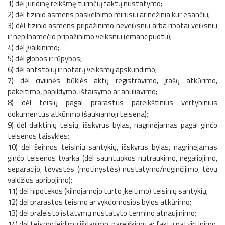
1) dėl juridinę reikšmę turinčių faktų nustatymo;
2) dėl fizinio asmens paskelbimo mirusiu ar nežinia kur esančiu;
3) dėl fizinio asmens pripažinimo neveiksniu arba ribotai veiksniu
ir nepilnamečio pripažinimo veiksniu (emancipuotu);
4) dėl įvaikinimo;
5) dėl globos ir rūpybos;
6) dėl antstolių ir notarų veiksmų apskundimo;
7) dėl civilinės būklės aktų registravimo, įrašų atkūrimo,
pakeitimo, papildymo, ištaisymo ar anuliavimo;
8) dėl teisių pagal prarastus pareikštinius vertybinius
dokumentus atkūrimo (šaukiamoji teisena);
9) dėl daiktinių teisių, išskyrus bylas, nagrinėjamas pagal ginčo
teisenos taisykles;
10) dėl šeimos teisinių santykių, išskyrus bylas, nagrinėjamas
ginčo teisenos tvarka (dėl sauntuokos nutraukimo, negaliojimo,
separacijo, tėvystės (motinystės) nustatymo/nuginčijimo, tėvų
valdžios apribojimo);
11) dėl hipotekos (kilnojamojo turto įkeitimo) teisinių santykių;
12) dėl prarastos teismo ar vykdomosios bylos atkūrimo;
13) dėl praleisto įstatymų nustatyto termino atnaujinimo;
14) dėl teismo leidimų išdavimo, pareiškimų ar faktų patvirtinimo,