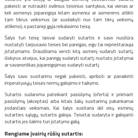
pakeisti ar nutraukti civilinius teisinius santykius, kai vienas ar
keli asmenys įsipareigoja kitam asmeniui ar asmenims atlikti
tam tikrus veiksmus (ar susilaikyti nuo tam tikrų veiksmų
atlikimo), o pastarieji įgyja reikalavimo teisę.
Šalys turi teisę laisvai sudaryti sutartis ir savo nuožiūra
nustatyti tarpusavio teises bei pareigas, eigu tai neprieštarauja
įstatymams. Draudžiama versti kitą asmenį sudaryti sutartį,
išskyrus atvejus, kai pareigą sudaryti sutartį nustato įstatymai
ar savanoriškas įsipareigojimas sudaryti sutartį.
Šalys savo susitarimu negali pakeisti, apriboti ar panaikinti
imperatyviųjų teisės normų galiojimo ir taikymo.
Sutartis sudaroma pateikiant pasiūlymą (oferta) ir priimant
pasiūlymą (akceptas) arba kitais šalių susitarimą pakankamai
įrodančiais veiksmais. Kai šalys susitaria dėl visų esminių
sutarties sąlygų, sutartis galioja. Teisėtai sudaryta ir galiojanti
sutartis jos šalims turi įstatymo galią.
Rengiame įvairių rūšių sutartis: