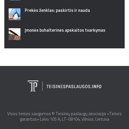
Prekės ženklas: paskirtis ir nauda
Įmonės buhalterinės apskaitos tvarkymas
Visos teisės saugomos © Teisinių paslaugų asociacija «Teisės
garantas» Lvivo 105 A, LT-08104, Vilnius, Lietuva