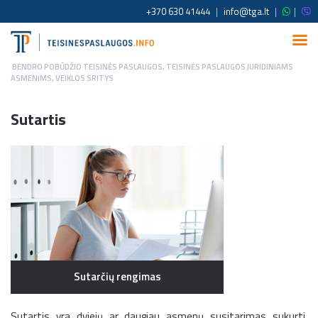
+370 630 41444
|
info@tga.lt
|
|
BENDRO POBŪDŽIO TEISINĖS PASLAUGOS
,
TEISINĖS PASLAUGOS JURIDINIAMS
ASMENIMS
,
VEIKLOS SRITYS
Sutartis
Sutarčių rengimas
Sutartis yra dviejų ar daugiau asmenų susitarimas sukurti,