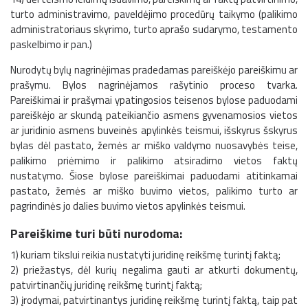
turto administravimo, paveldėjimo procedūrų taikymo (palikimo
administratoriaus skyrimo, turto aprašo sudarymo, testamento
paskelbimo ir pan.)
Nurodytų bylų nagrinėjimas pradedamas pareiškėjo pareiškimu ar
prašymu. Bylos nagrinėjamos rašytinio proceso tvarka.
Pareiškimai ir prašymai ypatingosios teisenos bylose paduodami
pareiškėjo ar skundą pateikiančio asmens gyvenamosios vietos
ar juridinio asmens buveinės apylinkės teismui, išskyrus šskyrus
bylas dėl pastato, žemės ar miško valdymo nuosavybės teise,
palikimo priėmimo ir palikimo atsiradimo vietos faktų
nustatymo. Šiose bylose pareiškimai paduodami atitinkamai
pastato, žemės ar miško buvimo vietos, palikimo turto ar
pagrindinės jo dalies buvimo vietos apylinkės teismui.
Pareiškime turi būti nurodoma:
1) kuriam tikslui reikia nustatyti juridinę reikšmę turintį faktą;
2) priežastys, dėl kurių negalima gauti ar atkurti dokumentų,
patvirtinančių juridinę reikšmę turintį faktą;
3) įrodymai, patvirtinantys juridinę reikšmę turintį faktą, taip pat