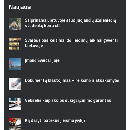
Naujausi
Stiprinama Lietuvoje studijuojančių užsieniečių
studentų kontrolė
Svarbūs pasikeitimai dėl leidimų laikinai gyventi
Lietuvoje
Įmonė Šveicarijoje
Dokumentų klastojimas – reikšmė ir atsakomybė
Vekselis kaip skolos susigrąžinimo garantas
Ką daryti patekus į eismo įvykį?