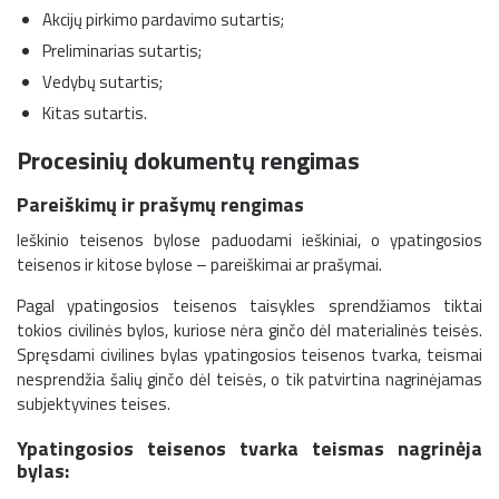
Akcijų pirkimo pardavimo sutartis;
Preliminarias sutartis;
Vedybų sutartis;
Kitas sutartis.
Procesinių dokumentų rengimas
Pareiškimų ir prašymų rengimas
Ieškinio teisenos bylose paduodami ieškiniai, o ypatingosios
teisenos ir kitose bylose – pareiškimai ar prašymai.
Pagal ypatingosios teisenos taisykles sprendžiamos tiktai
tokios civilinės bylos, kuriose nėra ginčo dėl materialinės teisės.
Spręsdami civilines bylas ypatingosios teisenos tvarka, teismai
nesprendžia šalių ginčo dėl teisės, o tik patvirtina nagrinėjamas
subjektyvines teises.
Ypatingosios teisenos tvarka teismas nagrinėja
bylas: