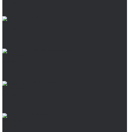
Dziedziczenie na Litwie
Administracyjne kary na Litwie
Wykroczenie administracyjne na Litwie
Akredytywa na Litwie