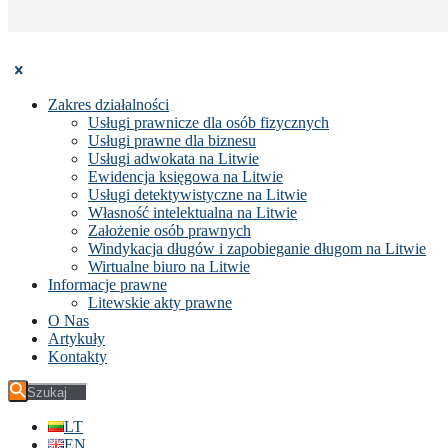
Zakres działalności
Usługi prawnicze dla osób fizycznych
Usługi prawne dla biznesu
Usługi adwokata na Litwie
Ewidencja księgowa na Litwie
Usługi detektywistyczne na Litwie
Własność intelektualna na Litwie
Założenie osób prawnych
Windykacja długów i zapobieganie długom na Litwie
Wirtualne biuro na Litwie
Informacje prawne
Litewskie akty prawne
O Nas
Artykuły
Kontakty
LT
EN