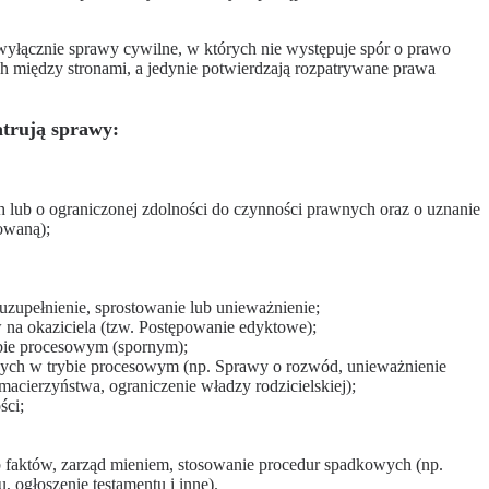
yłącznie sprawy cywilne, w których nie występuje spór o prawo
h między stronami, a jedynie potwierdzają rozpatrywane prawa
atrują sprawy:
 lub o ograniczonej zdolności do czynności prawnych oraz o uznanie
owaną);
 uzupełnienie, sprostowanie lub unieważnienie;
na okaziciela (tzw. Postępowanie edyktowe);
bie procesowym (spornym);
nych w trybie procesowym (np. Sprawy o rozwód, unieważnienie
macierzyństwa, ograniczenie władzy rodzicielskiej);
ści;
faktów, zarząd mieniem, stosowanie procedur spadkowych (np.
 ogłoszenie testamentu i inne).