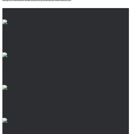
Najnowsze artykuły
Reprezentacja w kancelarii komorniczej przy egzekwowaniu
należności na Litwie
Wzmacnianie kontroli nad cudzoziemcami studiującymi na Litwie
Nowacja na Litwie
Założenie spółki samorządowej na Litwie