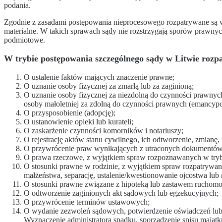
podania.
Zgodnie z zasadami postępowania nieprocesowego rozpatrywane są w
materialne. W takich sprawach sądy nie rozstrzygają sporów prawnyc
podmiotowe.
W trybie postępowania szczególnego sądy w Litwie rozp
O ustalenie faktów mających znaczenie prawne;
O uznanie osoby fizycznej za zmarłą lub za zaginioną;
O uznanie osoby fizycznej za niezdolną do czynności prawnych
osoby małoletniej za zdolną do czynności prawnych (emancyp
O przysposobienie (adopcję);
O ustanowienie opieki lub kurateli;
O zaskarżenie czynności komorników i notariuszy;
O rejestrację aktów stanu cywilnego, ich odtworzenie, zmianę,
O przywrócenie praw wynikających z utraconych dokumentów 
O prawa rzeczowe, z wyjątkiem spraw rozpoznawanych w try
O stosunki prawne w rodzinie, z wyjątkiem spraw rozpatrywa
małżeństwa, separację, ustalenie/kwestionowanie ojcostwa lub 
O stosunki prawne związane z hipoteką lub zastawem ruchomo
O odtworzenie zaginionych akt sądowych lub egzekucyjnych;
O przywrócenie terminów ustawowych;
O wydanie zezwoleń sądowych, potwierdzenie oświadczeń lub 
Wyznaczenie administratora spadku, sporządzenie spisu majątku,