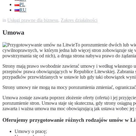
PL
RU
in
Usługi prawne dla biznesu
,
Zakres działalności
Umowa
To porozumienie dwóch lub wię
cywilnoprawnych, w którym jedna lub więcej stron zobowiązuje się 
powstrzymania się od nich), a druga strona nabywa prawo do żądania
Strony mają prawo swobodnie zawierać umowy i według własnego uzna
przepisów prawa obowiązujących w Republice Litewskiej. Zabrania
przypadków przewidzianych w ustawie lub gdy taki obowiązek wyn
Strony umowy nie mogą na mocy porozumienia zmieniać, ograniczać
Umowa zostaje zawarta poprzez złożenie oferty (oferta) i jej przyjęci
porozumienie stron. Umowa staje się skuteczna, gdy strony osiągną 
zawarta i ważna umowa ma moc obowiązującą jak ustawa wobec jej s
Oferujemy przygotowanie różnych rodzajów umów w Li
Umowy o pracę;