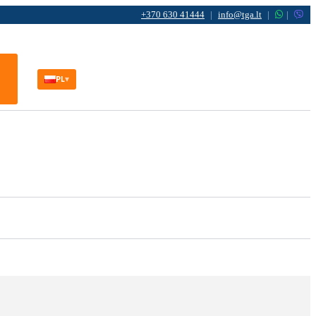
+370 630 41444
|
info@tga.lt
|
|
PL
▾