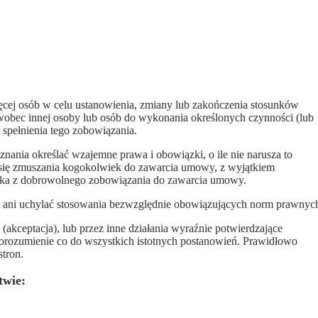
cej osób w celu ustanowienia, zmiany lub zakończenia stosunków
wobec innej osoby lub osób do wykonania określonych czynności (lub
 spełnienia tego zobowiązania.
nia określać wzajemne prawa i obowiązki, o ile nie narusza to
 się zmuszania kogokolwiek do zawarcia umowy, z wyjątkiem
ika z dobrowolnego zobowiązania do zawarcia umowy.
 ani uchylać stosowania bezwzględnie obowiązujących norm prawnyc
e (akceptacja), lub przez inne działania wyraźnie potwierdzające
porozumienie co do wszystkich istotnych postanowień. Prawidłowo
tron.
twie: