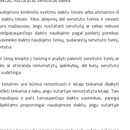
jektas, nustatytas servitutas išlieka.
audojimosi konkrečiu svetimu daiktu teisės arba atimamos iš
daiktu teisės. Kilus abejonių dėl servituto turinio ir nesant
s yra mažiausias. Jeigu nustatant servitutą ar vėliau nebuvo
iešpataujančiojo daikto naudojimo pagal paskirtį poreikiai.
avininko daikto naudojimo teisių, sudarančių servituto turinį,
itutui.
 teisę kreiptis į teismą ir prašyti pakeisti servituto turinį ar
ybės ar atsiranda nenumatytų aplinkybių, dėl kurių servituto
 sudėtinga.
teisėmis yra būtina remontuoti ir kitaip tinkamai išlaikyti
tlikti tinkamai ir laiku, jeigu sutartyje nenustatyta kitaip. Tais
naudojasi ir pats tarnaujančiojo daikto savininkas, pareiga
ubjektams proporcingai naudojimuisi daiktu, jeigu sutartyje