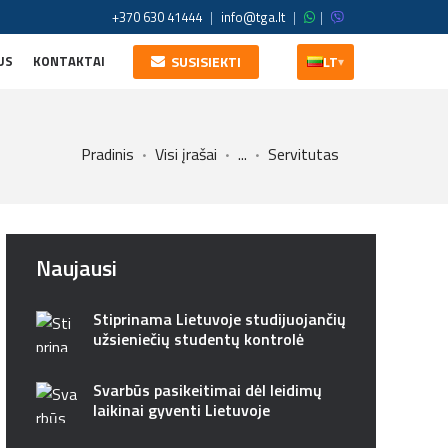
+370 630 41444
|
info@tga.lt
|
|
US
KONTAKTAI
SUSISIEKTI
LT
▾
Pradinis
Visi įrašai
...
Servitutas
Naujausi
Stiprinama Lietuvoje studijuojančių
užsieniečių studentų kontrolė
Svarbūs pasikeitimai dėl leidimų
laikinai gyventi Lietuvoje