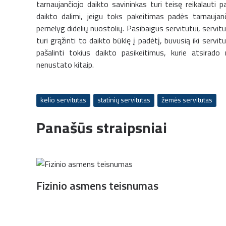
tarnaujančiojo daikto savininkas turi teisę reikalauti p
daikto dalimi, jeigu toks pakeitimas padės tarnaujanč
pernelyg didelių nuostolių. Pasibaigus servitutui, servitu
turi grąžinti to daikto būklę į padėtį, buvusią iki serv
pašalinti tokius daikto pasikeitimus, kurie atsirad
nenustato kitaip.
kelio servitutas
statinių servitutas
žemės servitutas
Panašūs straipsniai
Fizinio asmens teisnumas