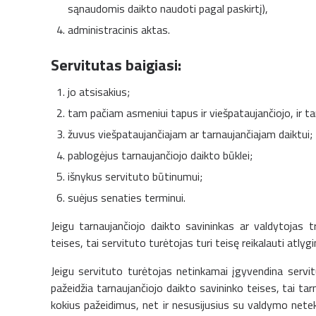
sąnaudomis daikto naudoti pagal paskirtį),
administracinis aktas.
Servitutas baigiasi:
jo atsisakius;
tam pačiam asmeniui tapus ir viešpataujančiojo, ir ta
žuvus viešpataujančiajam ar tarnaujančiajam daiktui;
pablogėjus tarnaujančiojo daikto būklei;
išnykus servituto būtinumui;
suėjus senaties terminui.
Jeigu tarnaujančiojo daikto savininkas ar valdytojas t
teises, tai servituto turėtojas turi teisę reikalauti atly
Jeigu servituto turėtojas netinkamai įgyvendina servit
pažeidžia tarnaujančiojo daikto savininko teises, tai tarn
kokius pažeidimus, net ir nesusijusius su valdymo neteki