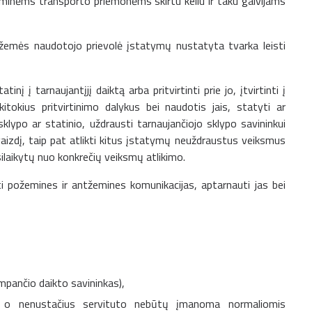
eminėms transporto priemonėms skirtu keliu ir taku galvijams
žemės naudotojo prievolė įstatymų nustatyta tvarka leisti
inį į tarnaujantįjį daiktą arba pritvirtinti prie jo, įtvirtinti į
 kitokius pritvirtinimo dalykus bei naudotis jais, statyti ar
sklypo ar statinio, uždrausti tarnaujančiojo sklypo savininkui
aizdį, taip pat atlikti kitus įstatymų neuždraustus veiksmus
usilaikytų nuo konkrečių veiksmų atlikimo.
ti požemines ir antžemines komunikacijas, aptarnauti jas bei
mpančio daikto savininkas),
ia, o nenustačius servituto nebūtų įmanoma normaliomis