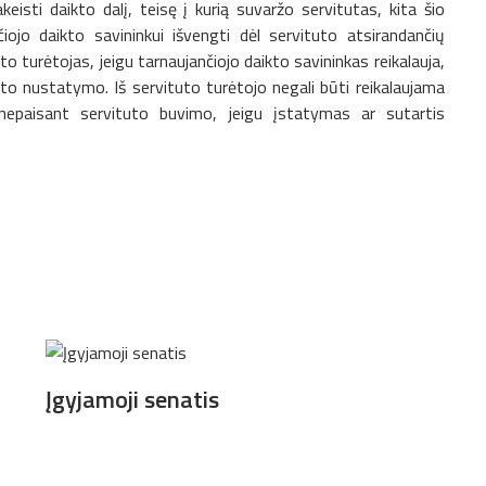
akeisti daikto dalį, teisę į kurią suvaržo servitutas, kita šio
iojo daikto savininkui išvengti dėl servituto atsirandančių
to turėtojas, jeigu tarnaujančiojo daikto savininkas reikalauja,
ituto nustatymo. Iš servituto turėtojo negali būti reikalaujama
o nepaisant servituto buvimo, jeigu įstatymas ar sutartis
Įgyjamoji senatis