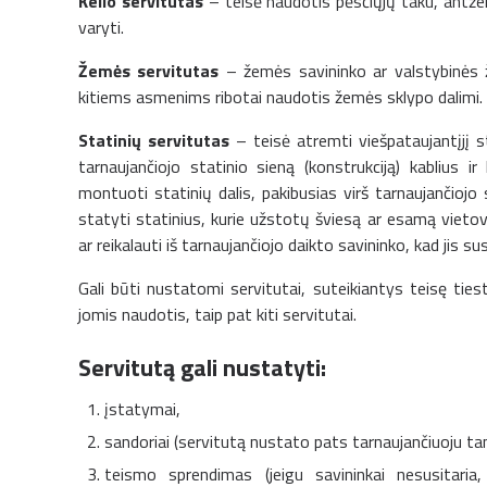
Kelio servitutas
– teisė naudotis pėsčiųjų taku, antž
varyti.
Žemės servitutas
– žemės savininko ar valstybinės 
kitiems asmenims ribotai naudotis žemės sklypo dalimi.
Statinių servitutas
– teisė atremti viešpataujantįjį stat
tarnaujančiojo statinio sieną (konstrukciją) kablius ir
montuoti statinių dalis, pakibusias virš tarnaujančiojo 
statyti statinius, kurie užstotų šviesą ar esamą vietov
ar reikalauti iš tarnaujančiojo daikto savininko, kad jis s
Gali būti nustatomi servitutai, suteikiantys teisę ties
jomis naudotis, taip pat kiti servitutai.
Servitutą gali nustatyti:
įstatymai,
sandoriai (servitutą nustato pats tarnaujančiuoju ta
teismo sprendimas (jeigu savininkai nesusitar