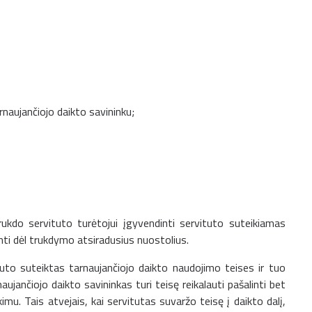
rnaujančiojo daikto savininku;
rukdo servituto turėtojui įgyvendinti servituto suteikiamas
ginti dėl trukdymo atsiradusius nuostolius.
uto suteiktas tarnaujančiojo daikto naudojimo teises ir tuo
aujančiojo daikto savininkas turi teisę reikalauti pašalinti bet
mu. Tais atvejais, kai servitutas suvaržo teisę į daikto dalį,