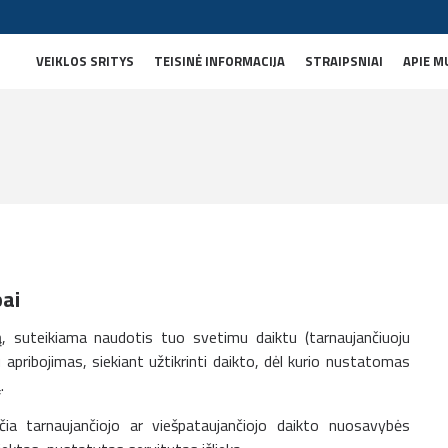
VEIKLOS SRITYS
TEISINĖ INFORMACIJA
STRAIPSNIAI
APIE M
pai
ą, suteikiama naudotis tuo svetimu daiktu (tarnaujančiuoju
 apribojimas, siekiant užtikrinti daikto, dėl kurio nustatomas
.
ičia tarnaujančiojo ar viešpataujančiojo daikto nuosavybės