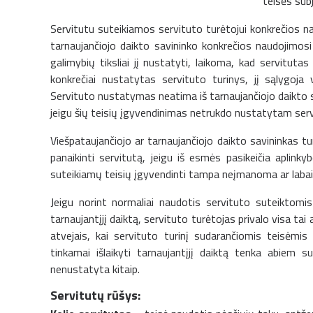
teisės sub
Servitutu suteikiamos servituto turėtojui konkrečios n
tarnaujančiojo daikto savininko konkrečios naudojimosi 
galimybių tiksliai jį nustatyti, laikoma, kad servituta
konkrečiai nustatytas servituto turinys, jį sąlygoja v
Servituto nustatymas neatima iš tarnaujančiojo daikto s
jeigu šių teisių įgyvendinimas netrukdo nustatytam serv
Viešpataujančiojo ar tarnaujančiojo daikto savininkas turi
panaikinti servitutą, jeigu iš esmės pasikeičia aplink
suteikiamų teisių įgyvendinti tampa neįmanoma ar labai
Jeigu norint normaliai naudotis servituto suteiktomis 
tarnaujantįjį daiktą, servituto turėtojas privalo visa tai a
atvejais, kai servituto turinį sudarančiomis teisėmis 
tinkamai išlaikyti tarnaujantįjį daiktą tenka abiem s
nenustatyta kitaip.
Servitutų rūšys: