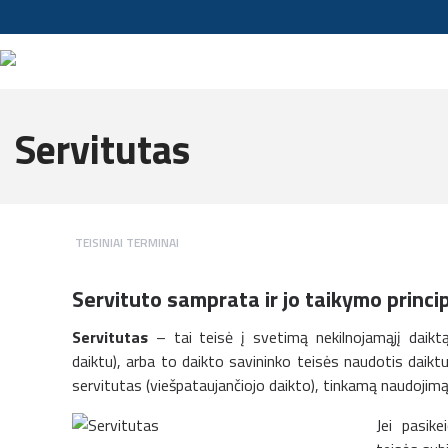
Servitutas
TEISINIAI TERMINAI
Servituto samprata ir jo taikymo princi
Servitutas
– tai teisė į svetimą nekilnojamąjį daikt
daiktu), arba to daikto savininko teisės naudotis daiktu
servitutas (viešpataujančiojo daikto), tinkamą naudojimą
Jei pasike