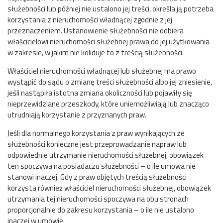
służebności lub później nie ustalono jej treści, określa ją potrzeba
korzystania z nieruchomości władnącej zgodnie z jej
przeznaczeniem. Ustanowienie służebności nie odbiera
właścicielowi nieruchomości służebnej prawa do jej użytkowania
w zakresie, w jakim nie koliduje to z treścią służebności.
Właściciel nieruchomości władnącej lub służebnej ma prawo
wystąpić do sądu o zmianę treści służebności albo jej zniesienie,
jeśli nastąpiła istotna zmiana okoliczności lub pojawiły się
nieprzewidziane przeszkody, które uniemożliwiają lub znacząco
utrudniają korzystanie z przyznanych praw.
Jeśli dla normalnego korzystania z praw wynikających ze
służebności konieczne jest przeprowadzanie napraw lub
odpowiednie utrzymanie nieruchomości służebnej, obowiązek
ten spoczywa na posiadaczu służebności – o ile umowa nie
stanowi inaczej. Gdy z praw objętych treścią służebności
korzysta również właściciel nieruchomości służebnej, obowiązek
utrzymania tej nieruchomości spoczywa na obu stronach
proporcjonalnie do zakresu korzystania – o ile nie ustalono
inaczej w umowie.