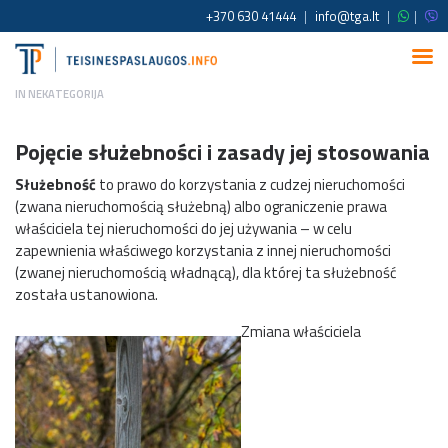
+370 630 41444
|
info@tga.lt
|
|
IN
NEKATEGORIJA
Pojęcie służebności i zasady jej stosowania
Służebność
to prawo do korzystania z cudzej nieruchomości
(zwana nieruchomością służebną) albo ograniczenie prawa
właściciela tej nieruchomości do jej używania – w celu
zapewnienia właściwego korzystania z innej nieruchomości
(zwanej nieruchomością władnącą), dla której ta służebność
została ustanowiona.
Zmiana właściciela