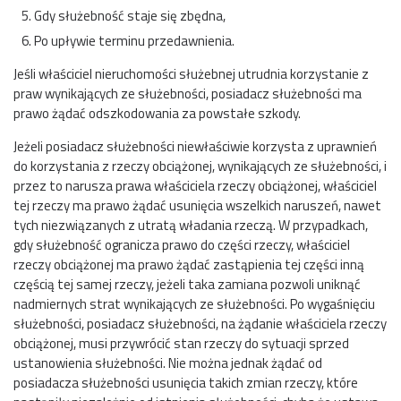
Gdy służebność staje się zbędna,
Po upływie terminu przedawnienia.
Jeśli właściciel nieruchomości służebnej utrudnia korzystanie z
praw wynikających ze służebności, posiadacz służebności ma
prawo żądać odszkodowania za powstałe szkody.
Jeżeli posiadacz służebności niewłaściwie korzysta z uprawnień
do korzystania z rzeczy obciążonej, wynikających ze służebności, i
przez to narusza prawa właściciela rzeczy obciążonej, właściciel
tej rzeczy ma prawo żądać usunięcia wszelkich naruszeń, nawet
tych niezwiązanych z utratą władania rzeczą. W przypadkach,
gdy służebność ogranicza prawo do części rzeczy, właściciel
rzeczy obciążonej ma prawo żądać zastąpienia tej części inną
częścią tej samej rzeczy, jeżeli taka zamiana pozwoli uniknąć
nadmiernych strat wynikających ze służebności. Po wygaśnięciu
służebności, posiadacz służebności, na żądanie właściciela rzeczy
obciążonej, musi przywrócić stan rzeczy do sytuacji sprzed
ustanowienia służebności. Nie można jednak żądać od
posiadacza służebności usunięcia takich zmian rzeczy, które