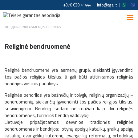
+370 630 41444
|
info@tga.lt
|
|
KITŲ JURIDINIŲ ASMENŲ STEIGIMAS
Religinė bendruomenė
Religinė bendruomenė yra asmenų grupė, siekianti įgyvendinti
tos pačios religijos tikslus. Ji gali būti atitinkamos religinės
bendrijos vietinis padalinys.
Religinės bendrijos yra bažnyčių ir tolygių religinių organizacijų –
bendruomenių, siekiančių įgyvendinti tos pačios religijos tikslus,
susivienijimai. Bendriją sudaro ne mažiau kaip dvi religinės
bendruomenės, turinčios bendrą vadovybę.
Lietuvoje pripažįstamos devynios tradicinės religinės
bendruomenės ir bendrijos: lotynų apeigų katalikų, graikų apeigų
katalikų, evangelikų liuteronų, evangelikų reformatų, ortodoksų