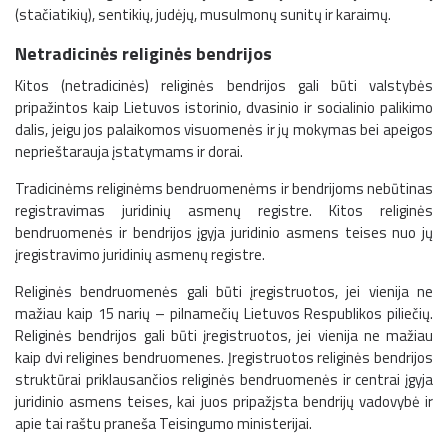
(stačiatikių), sentikių, judėjų, musulmonų sunitų ir karaimų.
Netradicinės religinės bendrijos
Kitos (netradicinės) religinės bendrijos gali būti valstybės
pripažintos kaip Lietuvos istorinio, dvasinio ir socialinio palikimo
dalis, jeigu jos palaikomos visuomenės ir jų mokymas bei apeigos
neprieštarauja įstatymams ir dorai.
Tradicinėms religinėms bendruomenėms ir bendrijoms nebūtinas
registravimas juridinių asmenų registre. Kitos religinės
bendruomenės ir bendrijos įgyja juridinio asmens teises nuo jų
įregistravimo juridinių asmenų registre.
Religinės bendruomenės gali būti įregistruotos, jei vienija ne
mažiau kaip 15 narių – pilnamečių Lietuvos Respublikos piliečių.
Religinės bendrijos gali būti įregistruotos, jei vienija ne mažiau
kaip dvi religines bendruomenes. Įregistruotos religinės bendrijos
struktūrai priklausančios religinės bendruomenės ir centrai įgyja
juridinio asmens teises, kai juos pripažįsta bendrijų vadovybė ir
apie tai raštu praneša Teisingumo ministerijai.