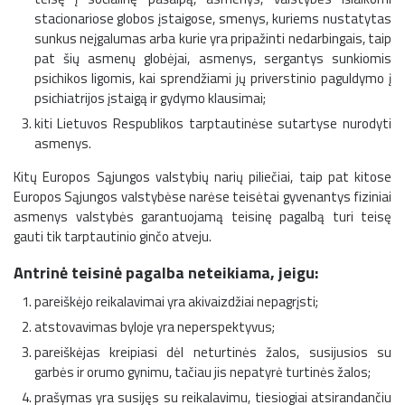
stacionariose globos įstaigose, smenys, kuriems nustatytas
sunkus neįgalumas arba kurie yra pripažinti nedarbingais, taip
pat šių asmenų globėjai, asmenys, sergantys sunkiomis
psichikos ligomis, kai sprendžiami jų priverstinio paguldymo į
psichiatrijos įstaigą ir gydymo klausimai;
kiti Lietuvos Respublikos tarptautinėse sutartyse nurodyti
asmenys.
Kitų Europos Sąjungos valstybių narių piliečiai, taip pat kitose
Europos Sąjungos valstybėse narėse teisėtai gyvenantys fiziniai
asmenys valstybės garantuojamą teisinę pagalbą turi teisę
gauti tik tarptautinio ginčo atveju.
Antrinė teisinė pagalba neteikiama, jeigu:
pareiškėjo reikalavimai yra akivaizdžiai nepagrįsti;
atstovavimas byloje yra neperspektyvus;
pareiškėjas kreipiasi dėl neturtinės žalos, susijusios su
garbės ir orumo gynimu, tačiau jis nepatyrė turtinės žalos;
prašymas yra susijęs su reikalavimu, tiesiogiai atsirandančiu