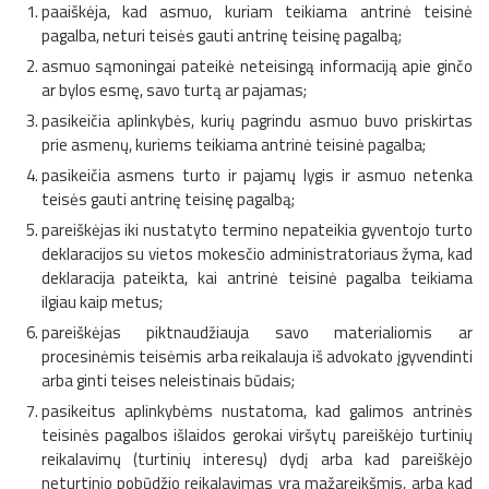
paaiškėja, kad asmuo, kuriam teikiama antrinė teisinė
pagalba, neturi teisės gauti antrinę teisinę pagalbą;
asmuo sąmoningai pateikė neteisingą informaciją apie ginčo
ar bylos esmę, savo turtą ar pajamas;
pasikeičia aplinkybės, kurių pagrindu asmuo buvo priskirtas
prie asmenų, kuriems teikiama antrinė teisinė pagalba;
pasikeičia asmens turto ir pajamų lygis ir asmuo netenka
teisės gauti antrinę teisinę pagalbą;
pareiškėjas iki nustatyto termino nepateikia gyventojo turto
deklaracijos su vietos mokesčio administratoriaus žyma, kad
deklaracija pateikta, kai antrinė teisinė pagalba teikiama
ilgiau kaip metus;
pareiškėjas piktnaudžiauja savo materialiomis ar
procesinėmis teisėmis arba reikalauja iš advokato įgyvendinti
arba ginti teises neleistinais būdais;
pasikeitus aplinkybėms nustatoma, kad galimos antrinės
teisinės pagalbos išlaidos gerokai viršytų pareiškėjo turtinių
reikalavimų (turtinių interesų) dydį arba kad pareiškėjo
neturtinio pobūdžio reikalavimas yra mažareikšmis, arba kad