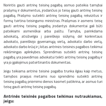
Norintis gauti antrinę teisinę pagalbą asmuo pateikia tarnybai
prašymą ir dokumentus, įrodančius jo teisę gauti antrinę teisinę
pagalbą. Prašymo suteikti antrinę teisinę pagalbą rekvizitus ir
formą tvirtina teisingumo ministras. Prašymas ir asmens teisę
gauti antrinę teisinę pagalbą įrodantys dokumentai gali būti
pateikiami asmeniškai arba paštu. Tarnyba, parinkdama
advokatą, atsižvelgia į pareiškėjo siūlymą dėl konkretaus
advokato, pareiškėjo gyvenamąją vietą, advokato darbo vietą,
advokato darbo krūvį ir į kitas antrinės teisinės pagalbos teikimui
reikšmingas aplinkybes. Sprendimas suteikti antrinę teisinę
pagalbą yra pavedimas advokatui teikti antrinę teisinę pagalbą ir
yra jo įgaliojimus patvirtinantis dokumentas.
Jeigu teikiama antrinė teisinė pagalba trunka ilgiau kaip metus,
tarnybos praėjus metams nuo sprendimo suteikti antrinę
teisinę pagalbą priėmimo dienos kasmet patikrina, ar asmuo turi
teisę gauti antrinę teisinę pagalbą.
Antrinės teisinės pagalbos teikimas nutraukiamas,
jeigu: