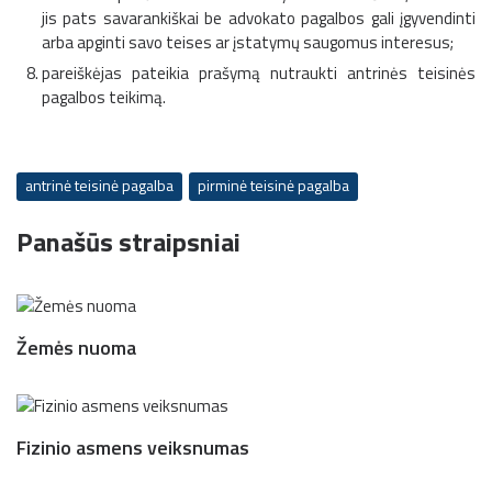
jis pats savarankiškai be advokato pagalbos gali įgyvendinti
arba apginti savo teises ar įstatymų saugomus interesus;
pareiškėjas pateikia prašymą nutraukti antrinės teisinės
pagalbos teikimą.
antrinė teisinė pagalba
pirminė teisinė pagalba
Panašūs straipsniai
Žemės nuoma
Fizinio asmens veiksnumas