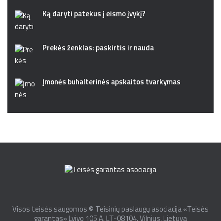
Ką daryti patekus į eismo įvykį?
Prekės ženklas: paskirtis ir nauda
Įmonės buhalterinės apskaitos tvarkymas
Visos teisės saugomos © Teisinių paslaugų asociacija «Teisės
garantas» Lvivo 105 A, LT-08104, Vilnius, Lietuva