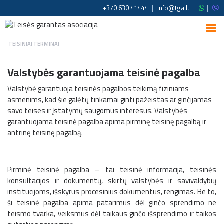
+370 630 41444
|
info@tga.lt
|
|
TEISINIAI TERMINAI
Valstybės garantuojama teisinė pagalba
Valstybė garantuoja teisinės pagalbos teikimą fiziniams
asmenims, kad šie galėtų tinkamai ginti pažeistas ar ginčijamas
savo teises ir įstatymų saugomus interesus. Valstybės
garantuojama teisinė pagalba apima pirminę teisinę pagalbą ir
antrinę teisinę pagalbą.
Pirminė teisinė pagalba – tai teisinė informacija, teisinės
konsultacijos ir dokumentų, skirtų valstybės ir savivaldybių
institucijoms, išskyrus procesinius dokumentus, rengimas. Be to,
ši teisinė pagalba apima patarimus dėl ginčo sprendimo ne
teismo tvarka, veiksmus dėl taikaus ginčo išsprendimo ir taikos