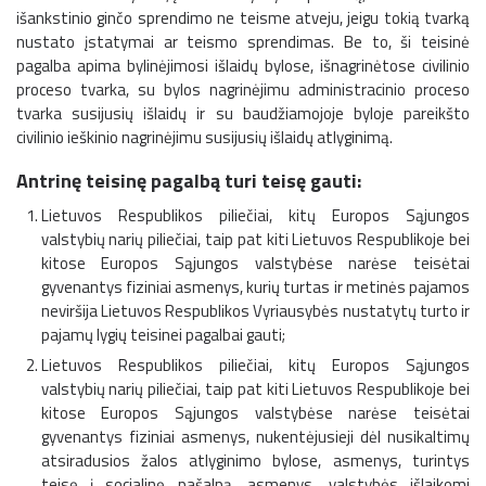
išankstinio ginčo sprendimo ne teisme atveju, jeigu tokią tvarką
nustato įstatymai ar teismo sprendimas. Be to, ši teisinė
pagalba apima bylinėjimosi išlaidų bylose, išnagrinėtose civilinio
proceso tvarka, su bylos nagrinėjimu administracinio proceso
tvarka susijusių išlaidų ir su baudžiamojoje byloje pareikšto
civilinio ieškinio nagrinėjimu susijusių išlaidų atlyginimą.
Antrinę teisinę pagalbą turi teisę gauti:
Lietuvos Respublikos piliečiai, kitų Europos Sąjungos
valstybių narių piliečiai, taip pat kiti Lietuvos Respublikoje bei
kitose Europos Sąjungos valstybėse narėse teisėtai
gyvenantys fiziniai asmenys, kurių turtas ir metinės pajamos
neviršija Lietuvos Respublikos Vyriausybės nustatytų turto ir
pajamų lygių teisinei pagalbai gauti;
Lietuvos Respublikos piliečiai, kitų Europos Sąjungos
valstybių narių piliečiai, taip pat kiti Lietuvos Respublikoje bei
kitose Europos Sąjungos valstybėse narėse teisėtai
gyvenantys fiziniai asmenys, nukentėjusieji dėl nusikaltimų
atsiradusios žalos atlyginimo bylose, asmenys, turintys
teisę į socialinę pašalpą, asmenys, valstybės išlaikomi