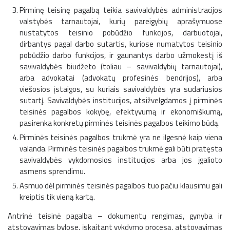
Pirminę teisinę pagalbą teikia savivaldybės administracijos
valstybės tarnautojai, kurių pareigybių aprašymuose
nustatytos teisinio pobūdžio funkcijos, darbuotojai,
dirbantys pagal darbo sutartis, kuriose numatytos teisinio
pobūdžio darbo funkcijos, ir gaunantys darbo užmokestį iš
savivaldybės biudžeto (toliau – savivaldybių tarnautojai),
arba advokatai (advokatų profesinės bendrijos), arba
viešosios įstaigos, su kuriais savivaldybės yra sudariusios
sutartį. Savivaldybės institucijos, atsižvelgdamos į pirminės
teisinės pagalbos kokybę, efektyvumą ir ekonomiškumą,
pasirenka konkretų pirminės teisinės pagalbos teikimo būdą.
Pirminės teisinės pagalbos trukmė yra ne ilgesnė kaip viena
valanda. Pirminės teisinės pagalbos trukmė gali būti pratęsta
savivaldybės vykdomosios institucijos arba jos įgalioto
asmens sprendimu.
Asmuo dėl pirminės teisinės pagalbos tuo pačiu klausimu gali
kreiptis tik vieną kartą.
Antrinė teisinė pagalba – dokumentų rengimas, gynyba ir
atstovavimas bylose, įskaitant vykdymo procesą, atstovavimas