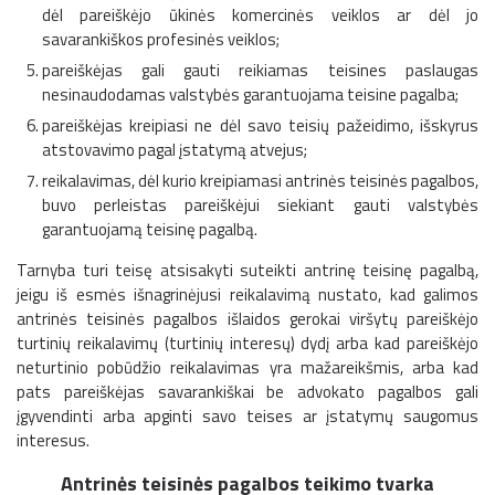
dėl pareiškėjo ūkinės komercinės veiklos ar dėl jo
savarankiškos profesinės veiklos;
pareiškėjas gali gauti reikiamas teisines paslaugas
nesinaudodamas valstybės garantuojama teisine pagalba;
pareiškėjas kreipiasi ne dėl savo teisių pažeidimo, išskyrus
atstovavimo pagal įstatymą atvejus;
reikalavimas, dėl kurio kreipiamasi antrinės teisinės pagalbos,
buvo perleistas pareiškėjui siekiant gauti valstybės
garantuojamą teisinę pagalbą.
Tarnyba turi teisę atsisakyti suteikti antrinę teisinę pagalbą,
jeigu iš esmės išnagrinėjusi reikalavimą nustato, kad galimos
antrinės teisinės pagalbos išlaidos gerokai viršytų pareiškėjo
turtinių reikalavimų (turtinių interesų) dydį arba kad pareiškėjo
neturtinio pobūdžio reikalavimas yra mažareikšmis, arba kad
pats pareiškėjas savarankiškai be advokato pagalbos gali
įgyvendinti arba apginti savo teises ar įstatymų saugomus
interesus.
Antrinės teisinės pagalbos teikimo tvarka