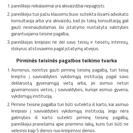
pareiškėjo reikalavimai yra akivaizdžiai nepagrįsti;
pareiškėjui tuo pačiu klausimu buvo suteikta išsami advokato
konsultacija arba yra akivaizdu, kad jis tokią konsultaciją gali
gauti nesinaudodamas šio įstatymo nustatyta valstybės
garantuojama teisine pagalba;
pareiškėjas kreipiasi ne dėl savo teisių ir teisėtų interesų,
išskyrus atstovavimo pagal įstatymą atvejus.
Pirminės teisinės pagalbos teikimo tvarka
Asmenys, norintys gauti pirminę teisinę pagalbą, turi teisę
kreiptis į savivaldybės vykdomąją instituciją pagal savo
deklaruotą gyvenamąją vietą arba, jei asmuo neturi
gyvenamosios vietos, į savivaldybės, kurioje asmuo gyvena,
vykdomąją instituciją.
Pirminė teisinė pagalba turi būti suteikta iš karto, kai asmuo
kreipiasi į savivaldybės vykdomąją instituciją. Jeigu nėra
galimybės iš karto suteikti pirminę teisinę pagalbą,
pareiškėjui pranešama apie priėmimo laiką, kuris turi būti ne
vėlesnis kaip 5 dienos nuo kreipimosi dienos.