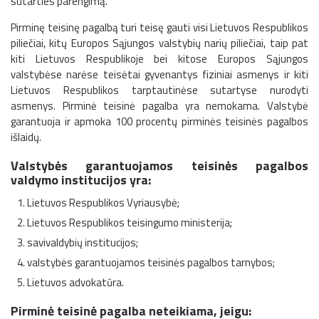
sutarties parengimą.
Pirminę teisinę pagalbą turi teisę gauti visi Lietuvos Respublikos
piliečiai, kitų Europos Sąjungos valstybių narių piliečiai, taip pat
kiti Lietuvos Respublikoje bei kitose Europos Sąjungos
valstybėse narėse teisėtai gyvenantys fiziniai asmenys ir kiti
Lietuvos Respublikos tarptautinėse sutartyse nurodyti
asmenys. Pirminė teisinė pagalba yra nemokama. Valstybė
garantuoja ir apmoka 100 procentų pirminės teisinės pagalbos
išlaidų.
Valstybės garantuojamos teisinės pagalbos
valdymo institucijos yra:
Lietuvos Respublikos Vyriausybė;
Lietuvos Respublikos teisingumo ministerija;
savivaldybių institucijos;
valstybės garantuojamos teisinės pagalbos tarnybos;
Lietuvos advokatūra.
Pirminė teisinė pagalba neteikiama, jeigu: