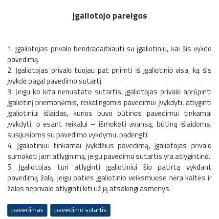
Įgaliotojo pareigos
1. Įgaliotojas privalo bendradarbiauti su įgaliotiniu, kai šis vykdo
pavedimą.
2. Įgaliotojas privalo tuojau pat priimti iš įgaliotinio visa, ką šis
įvykdė pagal pavedimo sutartį.
3. Jeigu ko kita nenustato sutartis, įgaliotojas privalo aprūpinti
įgaliotinį priemonėmis, reikalingomis pavedimui įvykdyti, atlyginti
įgaliotiniui išlaidas, kurios buvo būtinos pavedimui tinkamai
įvykdyti, o esant reikalui – išmokėti avansą, būtiną išlaidoms,
susijusioms su pavedimo vykdymu, padengti.
4. Įgaliotiniui tinkamai įvykdžius pavedimą, įgaliotojas privalo
sumokėti jam atlyginimą, jeigu pavedimo sutartis yra atlygintinė.
5. Įgaliotojas turi atlyginti įgaliotiniui šio patirtą vykdant
pavedimą žalą, jeigu paties įgaliotinio veiksmuose nėra kaltės ir
žalos neprivalo atlyginti kiti už ją atsakingi asmenys.
pavedimas
pavedimo sutartis