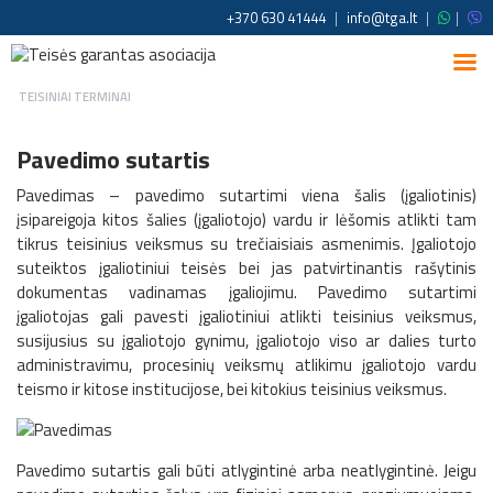
+370 630 41444
|
info@tga.lt
|
|
TEISINIAI TERMINAI
Pavedimo sutartis
Pavedimas – pavedimo sutartimi viena šalis (įgaliotinis)
įsipareigoja kitos šalies (įgaliotojo) vardu ir lėšomis atlikti tam
tikrus teisinius veiksmus su trečiaisiais asmenimis. Įgaliotojo
suteiktos įgaliotiniui teisės bei jas patvirtinantis rašytinis
dokumentas vadinamas įgaliojimu. Pavedimo sutartimi
įgaliotojas gali pavesti įgaliotiniui atlikti teisinius veiksmus,
susijusius su įgaliotojo gynimu, įgaliotojo viso ar dalies turto
administravimu, procesinių veiksmų atlikimu įgaliotojo vardu
teismo ir kitose institucijose, bei kitokius teisinius veiksmus.
Pavedimo sutartis gali būti atlygintinė arba neatlygintinė. Jeigu