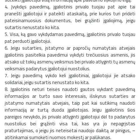
4. Įvykdęs pavedimą, įgaliotinis privalo tuojau pat apie tai
pranešti įgaliotojui ir pateikti ataskaitą, prie kurios turi pridėti
pateisinamuosius dokumentus, bei grąžinti įgaliojimą, jeigu
sutartis nenustato ko kita.
5. Visa, ką gavo vykdydamas pavedimą, įgaliotinis privalo tuojau
pat perduoti įgaliotojui.
6. Jeigu sutarties, įstatymo ar papročių numatytais atvejais
įgaliotinis pasitelkia pavedimui vykdyti trečiuosius asmenis, jis
atsako už tokių asmenų veiksmus bei privalo atlyginti tų asmenų
veiksmais padarytus įgaliotojui nuostolius.
7. Jeigu pavedimą vykdo keli įgaliotiniai, įgaliotojui jie atsako
solidariai, jeigu sutartis nenustato ko kita.
8. Įgaliotinis neturi teisės naudoti gautos vykdant pavedimą
informacijos ar turto savo interesais, išskyrus sutarties ar
įstatymo numatytais atvejais, taip pat kai sutikimą naudoti
informaciją ar turtą duoda įgaliotojas. Jeigu įgaliotinis šios
pareigos nevykdo, jis privalo atlyginti įgaliotojui dėl to padarytus
nuostolius bei grąžinti visa tai, kas yra jo nepagrįstas
praturtėjimas, o jeigu jis neteisėtai naudojo daiktą ar pinigus, –
atitinkamai sumokėti nuomos mokestį ar palūkanas.