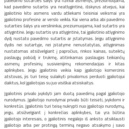
pavedimo sutarties šalys yra fiziniai asmenys, preziumuojama,
kad pavedimo sutartis yra neatlygintinė, išskyrus atvejus, kai
įgaliotinio kito asmens vardu atliekami teisiniai veiksmai yra
įgaliotinio profesinė ar verslo veikla. Kai viena arba abi pavedimo
sutarties šalys yra verslininkai, preziumuojama, kad sutartis yra
atlygintinė. Jeigu sutartis yra atlygintinė, tai įgaliotinio atlyginimo
dydį nustato pavedimo sutartis ar įstatymas. Jeigu atlyginimo
dydis nei sutartyje, nei įstatyme nenustatytas, atlyginimas
nustatomas atsižvelgiant į papročius, rinkos kainas, suteiktų
paslaugų pobūdį ir trukmę, atitinkamas paslaugas teikiančių
asmenų profesinių susivienijimų rekomendacijas ir kitas
aplinkybes. Jeigu įgaliotinis veikia kaip įgaliotojo komercinis
atstovas, jis turi teisę sulaikyti privalomus perduoti įgaliotojui
daiktus, kol įgaliotojas su juo visiškai atsiskaitys.
Įgaliotinis privalo įvykdyti jam duotą pavedimą pagal įgaliotojo
nurodymus. Įgaliotojo nurodymai privalo būti teisėti, įvykdomi ir
konkretūs. Įgaliotinis turi teisę nukrypti nuo įgaliotojo nurodymų,
jeigu, atsižvelgiant į konkrečias aplinkybes, tai yra būtina
įgaliotojo interesais, o įgaliotinis negalėjo iš anksto atsiklausti
įgaliotojo arba per protingą terminą negavo atsakymo į savo