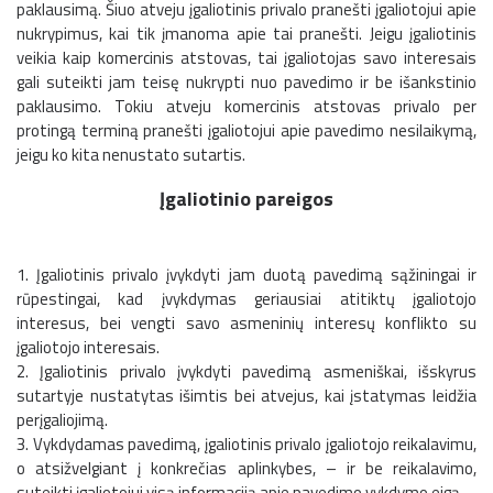
paklausimą. Šiuo atveju įgaliotinis privalo pranešti įgaliotojui apie
nukrypimus, kai tik įmanoma apie tai pranešti. Jeigu įgaliotinis
veikia kaip komercinis atstovas, tai įgaliotojas savo interesais
gali suteikti jam teisę nukrypti nuo pavedimo ir be išankstinio
paklausimo. Tokiu atveju komercinis atstovas privalo per
protingą terminą pranešti įgaliotojui apie pavedimo nesilaikymą,
jeigu ko kita nenustato sutartis.
Įgaliotinio pareigos
1. Įgaliotinis privalo įvykdyti jam duotą pavedimą sąžiningai ir
rūpestingai, kad įvykdymas geriausiai atitiktų įgaliotojo
interesus, bei vengti savo asmeninių interesų konflikto su
įgaliotojo interesais.
2. Įgaliotinis privalo įvykdyti pavedimą asmeniškai, išskyrus
sutartyje nustatytas išimtis bei atvejus, kai įstatymas leidžia
perįgaliojimą.
3. Vykdydamas pavedimą, įgaliotinis privalo įgaliotojo reikalavimu,
o atsižvelgiant į konkrečias aplinkybes, – ir be reikalavimo,
suteikti įgaliotojui visą informaciją apie pavedimo vykdymo eigą.