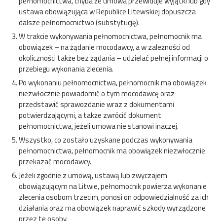
pełnomocnictwa, chyba że umowa przewiduje wyjątki lub gdy
ustawa obowiązująca w Republice Litewskiej dopuszcza
dalsze pełnomocnictwo (substytucję).
W trakcie wykonywania pełnomocnictwa, pełnomocnik ma
obowiązek – na żądanie mocodawcy, a w zależności od
okoliczności także bez żądania – udzielać pełnej informacji o
przebiegu wykonania zlecenia.
Po wykonaniu pełnomocnictwa, pełnomocnik ma obowiązek
niezwłocznie powiadomić o tym mocodawcę oraz
przedstawić sprawozdanie wraz z dokumentami
potwierdzającymi, a także zwrócić dokument
pełnomocnictwa, jeżeli umowa nie stanowi inaczej.
Wszystko, co zostało uzyskane podczas wykonywania
pełnomocnictwa, pełnomocnik ma obowiązek niezwłocznie
przekazać mocodawcy.
Jeżeli zgodnie z umową, ustawą lub zwyczajem
obowiązującym na Litwie, pełnomocnik powierza wykonanie
zlecenia osobom trzecim, ponosi on odpowiedzialność za ich
działania oraz ma obowiązek naprawić szkody wyrządzone
przez te osoby.