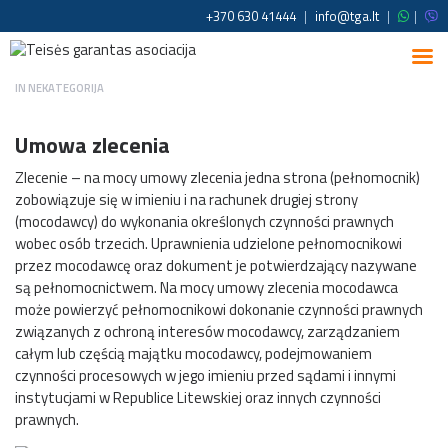
+370 630 41444
|
info@tga.lt
|
|
IN
NEKATEGORIJA
Umowa zlecenia
Zlecenie – na mocy umowy zlecenia jedna strona (pełnomocnik)
zobowiązuje się w imieniu i na rachunek drugiej strony
(mocodawcy) do wykonania określonych czynności prawnych
wobec osób trzecich. Uprawnienia udzielone pełnomocnikowi
przez mocodawcę oraz dokument je potwierdzający nazywane
są pełnomocnictwem. Na mocy umowy zlecenia mocodawca
może powierzyć pełnomocnikowi dokonanie czynności prawnych
związanych z ochroną interesów mocodawcy, zarządzaniem
całym lub częścią majątku mocodawcy, podejmowaniem
czynności procesowych w jego imieniu przed sądami i innymi
instytucjami w Republice Litewskiej oraz innych czynności
prawnych.