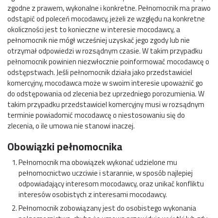
zgodne z prawem, wykonalne i konkretne. Pełnomocnik ma prawo
odstąpić od poleceń mocodawcy, jeżeli ze względu na konkretne
okoliczności jest to konieczne w interesie mocodawcy, a
pełnomocnik nie mógł wcześniej uzyskać jego zgody lub nie
otrzymał odpowiedzi w rozsądnym czasie. W takim przypadku
pełnomocnik powinien niezwłocznie poinformować mocodawcę o
odstępstwach. Jeśli pełnomocnik działa jako przedstawiciel
komercyjny, mocodawca może w swoim interesie upoważnić go
do odstępowania od zlecenia bez uprzedniego porozumienia. W
takim przypadku przedstawiciel komercyjny musi w rozsądnym
terminie powiadomić mocodawcę o niestosowaniu się do
zlecenia, o ile umowa nie stanowi inaczej.
Obowiązki pełnomocnika
Pełnomocnik ma obowiązek wykonać udzielone mu
pełnomocnictwo uczciwie i starannie, w sposób najlepiej
odpowiadający interesom mocodawcy, oraz unikać konfliktu
interesów osobistych z interesami mocodawcy.
Pełnomocnik zobowiązany jest do osobistego wykonania