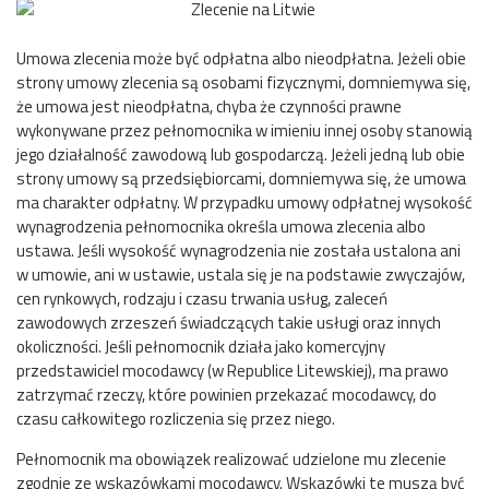
Umowa zlecenia może być odpłatna albo nieodpłatna. Jeżeli obie
strony umowy zlecenia są osobami fizycznymi, domniemywa się,
że umowa jest nieodpłatna, chyba że czynności prawne
wykonywane przez pełnomocnika w imieniu innej osoby stanowią
jego działalność zawodową lub gospodarczą. Jeżeli jedną lub obie
strony umowy są przedsiębiorcami, domniemywa się, że umowa
ma charakter odpłatny. W przypadku umowy odpłatnej wysokość
wynagrodzenia pełnomocnika określa umowa zlecenia albo
ustawa. Jeśli wysokość wynagrodzenia nie została ustalona ani
w umowie, ani w ustawie, ustala się je na podstawie zwyczajów,
cen rynkowych, rodzaju i czasu trwania usług, zaleceń
zawodowych zrzeszeń świadczących takie usługi oraz innych
okoliczności. Jeśli pełnomocnik działa jako komercyjny
przedstawiciel mocodawcy (w Republice Litewskiej), ma prawo
zatrzymać rzeczy, które powinien przekazać mocodawcy, do
czasu całkowitego rozliczenia się przez niego.
Pełnomocnik ma obowiązek realizować udzielone mu zlecenie
zgodnie ze wskazówkami mocodawcy. Wskazówki te muszą być