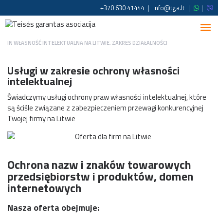
+370 630 41444
|
info@tga.lt
|
|
IN
WŁASNOŚĆ INTELEKTUALNA NA LITWIE
,
ZAKRES DZIAŁALNOŚCI
Usługi w zakresie ochrony własności
intelektualnej
Świadczymy usługi ochrony praw własności intelektualnej, które
są ściśle związane z zabezpieczeniem przewagi konkurencyjnej
Twojej firmy na Litwie
Ochrona nazw i znaków towarowych
przedsiębiorstw i produktów, domen
internetowych
Nasza oferta obejmuje: