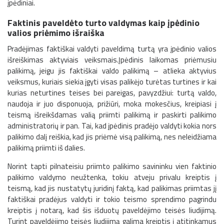
įpėdiniai.
Faktinis paveldėto turto valdymas kaip įpėdinio
valios priėmimo išraiška
Pradėjimas faktiškai valdyti paveldimą turtą yra įpėdinio valios
išreiškimas aktyviais veiksmais.Įpėdinis laikomas priėmusiu
palikimą, jeigu jis faktiškai valdo palikimą – atlieka aktyvius
veiksmus, kuriais siekia įgyti visas palikėjo turėtas turtines ir kai
kurias neturtines teises bei pareigas, pavyzdžiui: turtą valdo,
naudoja ir juo disponuoja, prižiūri, moka mokesčius, kreipiasi į
teismą išreikšdamas valią priimti palikimą ir paskirti palikimo
administratorių ir pan. Tai, kad įpėdinis pradėjo valdyti kokia nors
palikimo dalį reiškia, kad jis priėmė visą palikimą, nes neleidžiama
palikimą priimti iš dalies.
Norint tapti pilnateisiu priimto palikimo savininku vien faktinio
palikimo valdymo neužtenka, tokiu atveju privalu kreiptis į
teismą, kad jis nustatytų juridinį faktą, kad palikimas priimtas jį
faktiškai pradėjus valdyti ir tokio teismo sprendimo pagrindu
kreiptis į notarą, kad šis išduotų paveldėjimo teisės liudijimą.
Turint paveldėjimo teisės liudijimą galima kreiptis į atitinkamus