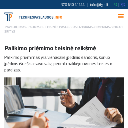
+370 630 41444
|
info@tga.lt
|
|
PAVELDĖJIMAS, PALIKIMAS
,
TEISINĖS PASLAUGOS FIZINIAMS ASMENIMS
,
VEIKLOS
SRITYS
Palikimo priėmimo teisinė reikšmė
Palikimo priėmimas yra vienašalis įpėdinio sandoris, kuriuo
įpėdinis išreiškia savo valią perimti palikėjo civilines teises ir
pareigas.