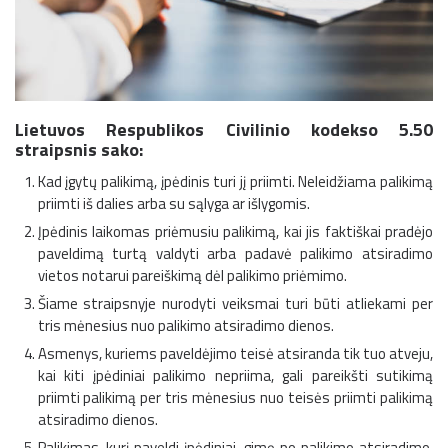
Lietuvos Respublikos Civilinio kodekso 5.50
straipsnis sako:
Kad įgytų palikimą, įpėdinis turi jį priimti. Neleidžiama palikimą
priimti iš dalies arba su sąlyga ar išlygomis.
Įpėdinis laikomas priėmusiu palikimą, kai jis faktiškai pradėjo
paveldimą turtą valdyti arba padavė palikimo atsiradimo
vietos notarui pareiškimą dėl palikimo priėmimo.
Šiame straipsnyje nurodyti veiksmai turi būti atliekami per
tris mėnesius nuo palikimo atsiradimo dienos.
Asmenys, kuriems paveldėjimo teisė atsiranda tik tuo atveju,
kai kiti įpėdiniai palikimo nepriima, gali pareikšti sutikimą
priimti palikimą per tris mėnesius nuo teisės priimti palikimą
atsiradimo dienos.
Palikimas, kurį paveldi įpėdiniai, gimę po palikimo atsiradimo,