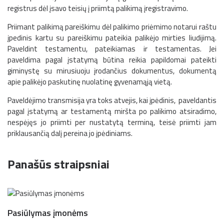
registrus dėl įsavo teisių į priimtą palikimą įregistravimo.
Priimant palikimą pareiškimu dėl palikimo priėmimo notarui raštu
įpedinis kartu su pareiškimu pateikia palikėjo mirties liudijimą.
Paveldint testamentu, pateikiamas ir testamentas. Jei
paveldima pagal įstatymą būtina reikia papildomai pateikti
giminystę su mirusiuoju įrodančius dokumentus, dokumentą
apie palikėjo paskutinę nuolatinę gyvenamąją vietą.
Paveldėjimo transmisija yra toks atvejis, kai įpėdinis, paveldantis
pagal įstatymą ar testamentą miršta po palikimo atsiradimo,
nespėjęs jo priimti per nustatytą terminą, teisė priimti jam
priklausančią dalį pereina jo įpėdiniams.
Panašūs straipsniai
Pasiūlymas įmonėms