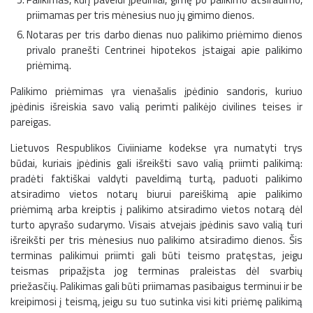
priimamas per tris mėnesius nuo jų gimimo dienos.
Notaras per tris darbo dienas nuo palikimo priėmimo dienos
privalo pranešti Centrinei hipotekos įstaigai apie palikimo
priėmimą.
Palikimo priėmimas yra vienašalis įpėdinio sandoris, kuriuo
įpėdinis išreiskia savo valią perimti palikėjo civilines teises ir
pareigas.
Lietuvos Respublikos Civiiniame kodekse yra numatyti trys
būdai, kuriais įpėdinis gali išreikšti savo valią priimti palikimą:
pradėti faktiškai valdyti paveldimą turtą, paduoti palikimo
atsiradimo vietos notarų biurui pareiškimą apie palikimo
priėmimą arba kreiptis į palikimo atsiradimo vietos notarą dėl
turto apyrašo sudarymo. Visais atvejais įpėdinis savo valią turi
išreikšti per tris mėnesius nuo palikimo atsiradimo dienos. Šis
terminas palikimui priimti gali būti teismo pratęstas, jeigu
teismas pripažįsta jog terminas praleistas dėl svarbių
priežasčių. Palikimas gali būti priimamas pasibaigus terminui ir be
kreipimosi į teismą, jeigu su tuo sutinka visi kiti priėmę palikimą