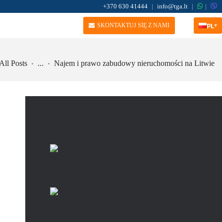
+370 630 41444
|
info@tga.lt
|
|
PL
▾
SKONTAKTUJ SIĘ Z NAMI
All Posts
...
Najem i prawo zabudowy nieruchomości na Litwie
Najnowsze artykuły
Reprezentacja w kancelarii
komorniczej przy egzekwowaniu
należności na Litwie
Wzmacnianie kontroli nad
cudzoziemcami studiującymi na Litwie