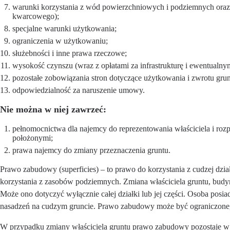
warunki korzystania z wód powierzchniowych i podziemnych oraz z
kwarcowego);
specjalne warunki użytkowania;
ograniczenia w użytkowaniu;
służebności i inne prawa rzeczowe;
wysokość czynszu (wraz z opłatami za infrastrukturę i ewentualn
pozostałe zobowiązania stron dotyczące użytkowania i zwrotu grun
odpowiedzialność za naruszenie umowy.
Nie można w niej zawrzeć:
pełnomocnictwa dla najemcy do reprezentowania właściciela i ro
położonymi;
prawa najemcy do zmiany przeznaczenia gruntu.
Prawo zabudowy (superficies) – to prawo do korzystania z cudzej dzi
korzystania z zasobów podziemnych. Zmiana właściciela gruntu, bu
Może ono dotyczyć wyłącznie całej działki lub jej części. Osoba pos
nasadzeń na cudzym gruncie. Prawo zabudowy może być ograniczone, n
W przypadku zmiany właściciela gruntu prawo zabudowy pozostaje w 