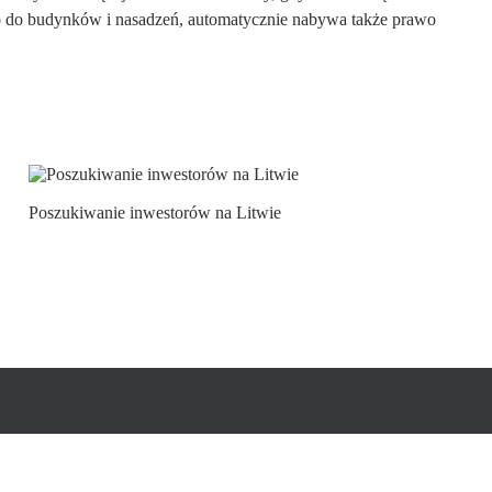
 do budynków i nasadzeń, automatycznie nabywa także prawo
Poszukiwanie inwestorów na Litwie
sės garantas”, Lvivo 105 A, LT-08104, Wilno, Litwa