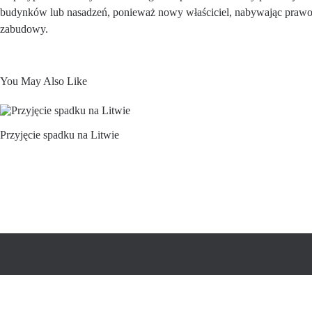
budynków lub nasadzeń, ponieważ nowy właściciel, nabywając prawo
zabudowy.
You May Also Like
Przyjęcie spadku na Litwie
Wszelkie prawa zastrzeżone © Stowarzyszenie Usług Prawnych „Tei