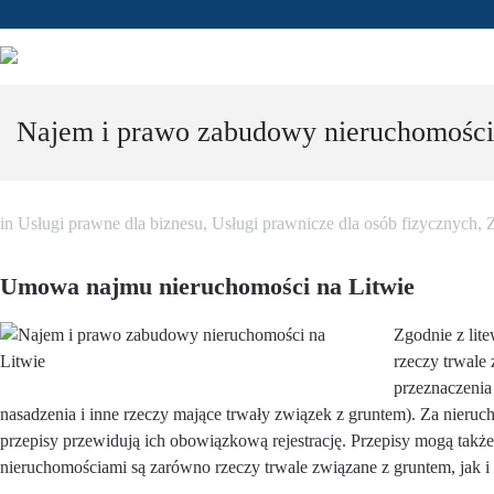
Najem i prawo zabudowy nieruchomości
in
Usługi prawne dla biznesu
,
Usługi prawnicze dla osób fizycznych
,
Z
Umowa najmu nieruchomości na Litwie
Zgodnie z lit
rzeczy trwale
przeznaczenia 
nasadzenia i inne rzeczy mające trwały związek z gruntem). Za nierucho
przepisy przewidują ich obowiązkową rejestrację. Przepisy mogą tak
nieruchomościami są zarówno rzeczy trwale związane z gruntem, jak i 