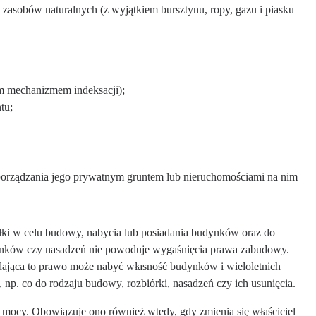
asobów naturalnych (z wyjątkiem bursztynu, ropy, gazu i piasku
ym mechanizmem indeksacji);
tu;
zporządzania jego prywatnym gruntem lub nieruchomościami na nim
ałki w celu budowy, nabycia lub posiadania budynków oraz do
dynków czy nasadzeń nie powoduje wygaśnięcia prawa zabudowy.
iadająca to prawo może nabyć własność budynków i wieloletnich
p. co do rodzaju budowy, rozbiórki, nasadzeń czy ich usunięcia.
mocy. Obowiązuje ono również wtedy, gdy zmienia się właściciel