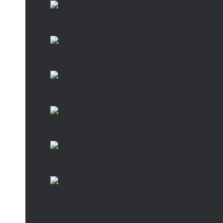
Nowacja na Litwie
Założenie spółki samorządowej na
Litwie
Dziedziczenie na Litwie
Administracyjne kary na Litwie
Wykroczenie administracyjne na
Litwie
Akredytywa na Litwie