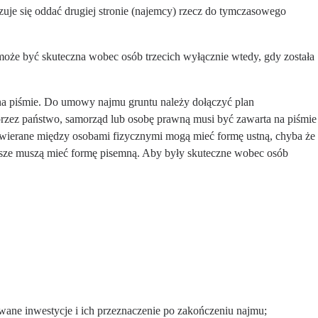
je się oddać drugiej stronie (najemcy) rzecz do tymczasowego
oże być skuteczna wobec osób trzecich wyłącznie wtedy, gdy została
 piśmie. Do umowy najmu gruntu należy dołączyć plan
rzez państwo, samorząd lub osobę prawną musi być zawarta na piśmie
wierane między osobami fizycznymi mogą mieć formę ustną, chyba że
sze muszą mieć formę pisemną. Aby były skuteczne wobec osób
ane inwestycje i ich przeznaczenie po zakończeniu najmu;