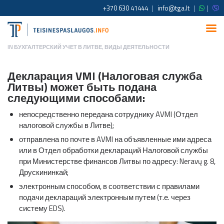
+370 630 41444
|
info@tga.lt
|
|
IN
БУХГАЛТЕРСКИЙ УЧЕТ В ЛИТВЕ
,
ВИДЫ ДЕЯТЕЛЬНОСТИ
Декларация VMI
(Налоговая служба
Литвы) может быть подана
следующими способами:
непосредственно передана сотруднику AVMI (Отдел
налоговой службы в Литве);
отправлена по почте в AVMI на объявленные ими адреса
или в Отдел обработки деклараций Налоговой службы
при Министерстве финансов Литвы по адресу: Neravų g. 8,
Друскининкай;
электронным способом, в соответствии с правилами
подачи деклараций электронным путем (т.е. через
систему EDS).