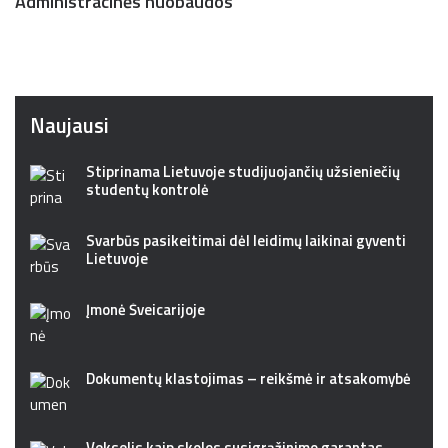
Administracinės nuobaudos
Naujausi
Stiprinama Lietuvoje studijuojančių užsieniečių
studentų kontrolė
Svarbūs pasikeitimai dėl leidimų laikinai gyventi
Lietuvoje
Įmonė Šveicarijoje
Dokumentų klastojimas – reikšmė ir atsakomybė
Vekselis kaip skolos susigrąžinimo garantas