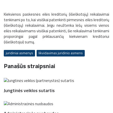
Kiekvienos paskesnės eilės kreditorių (išieškotojų) reikalavimai
tenkinami po to, kai visiškai patenkinti pirmesnės eilės kreditorių
(išieškotojų) reikalavimai. Jeigu neužtenka lėšų visiems vienos
eilės reikalavimams visiškai patenkinti, šie reikalavimai tenkinami
proporcingai pagal priklausančią kiekvienam kreditoriui
(išieškotojui) sumą.
juridiniai asmenys
likvidavimas juridinio asmens
Panašūs straipsniai
Jungtinės veiklos sutartis