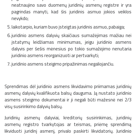
neatnaujino savo duomenų juridinių asmenų registre ir yra
pagrindas manyti, kad šis juridinis asmuo jokios veiklos
nevykdo;
laikotarpio, kuriam buvo įsteigtas juridinis asmuo, pabaiga;
juridinio asmens dalyvių skaičiaus sumažėjimas mažiau nei
įstatymų leidžiamas minimumas, jeigu juridinio asmens
dalyvis per šešis mėnesius po tokio sumažėjimo nenutaria
juridinio asmens reorganizuoti ar pertvarkyti;
juridinio asmens steigimo pripažinimas negaliojančiu.
Sprendimas dėl juridinio asmens likvidavimo priimamas juridinių
asmenų dalyvių kvalifikuota balsų dauguma. Ją nustato juridinio
asmens steigimo dokumentai ir ji negali būti mažesnė nei 2/3
visų susirinkimo dalyvių balsų.
Juridinių asmenų dalyviai, kreditorių susirinkimas, juridinių
asmenų registro tvarkytojas ar teismas, priėmę sprendimą
likviduoti juridinį asmenį, privalo paskirti likvidatorių. Juridinio