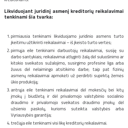
Likviduojant juridinį asmenį kreditorių reikalavimai
tenkinami šia tvarka:
pirmiausia tenkinami likviduojamo juridinio asmens turto
įkeitimu užtikrinti reikalavimai – iš įkeisto turto vertės;
pirmąja eile tenkinami darbuotojų reikalavimai, susiję su
darbo santykiais; reikalavimai atlyginti žalą dėl suluošinimo ar
kitokio sveikatos sužalojimo, susirgimo profesine liga arba
žuvus dėl nelaimingo atsitikimo darbe; taip pat fizinių
asmenų reikalavimai apmokėti už perdirbti supirktą žemės
ūkio produkciją;
antrąja eile tenkinami reikalavimai dėl mokesčių bei kitų
įmokų į biudžetą ir dėl privalomojo valstybinio socialinio
draudimo ir privalomojo sveikatos draudimo įmokų; dėl
užsienio paskolų, kurioms suteikta valstybės arba
Vyriausybės garantija;
trečiąja eile tenkinami visi likę kreditorių reikalavimai.