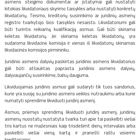
asmens steigimo dokumentai ar įstatymai gali nustatyti
kitokias likvidatoriaus skyrimo taisykles arba nustatyti konkretų
likvidatorių. Teismo, kreditorių susirinkimo ar juridinių asmenų
registro tvarkytojo šios taisyklės nesaisto. Likvidatoriumi gali
būti turintis reikiamą kvalifikaciją asmuo. Gali būti skiriama
keletas likvidatorių. Jei skiriama keletas likvidatorių, yra
sudaroma likvidacinė komisija ir vienas iš likvidatorių skiriamas
likvidacinės komisijos pirmininku.
Juridinio asmens dalyvių paskirtas juridinio asmens likvidatorius
gali būti atšauktas paprasta juridinio asmens dalyvių,
dalyvaujančių susirinkime, balsų dauguma.
Likviduojamas juridinis asmuo gali sudaryti tik tuos sandorius,
kurie yra susiję su juridinio asmens veiklos nutraukimu arba kurie
numatyti sprendime likviduoti juridinį asmenį.
Asmuo, priėmęs sprendimą likviduoti juridinį asmenį, juridinių
asmenų nuostatų nustatyta tvarka turi apie tai paskelbti viešai
tris kartus ne mažesniais kaip trisdešimt dienų intervalais arba
paskelbti viešai vieną kartą ir pranešti raštu visiems
kreditoriams.