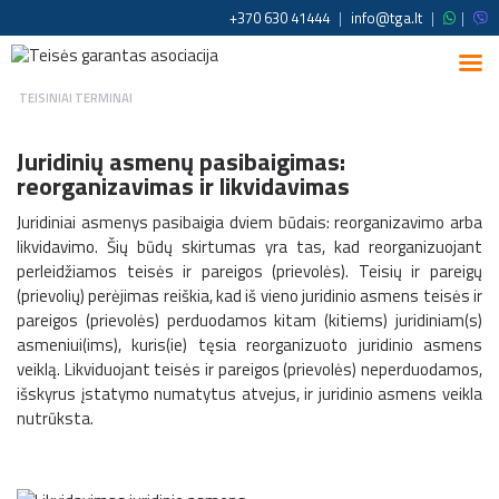
+370 630 41444
|
info@tga.lt
|
|
TEISINIAI TERMINAI
Juridinių asmenų pasibaigimas:
reorganizavimas ir likvidavimas
Juridiniai asmenys pasibaigia dviem būdais: reorganizavimo arba
likvidavimo. Šių būdų skirtumas yra tas, kad reorganizuojant
perlei­džiamos teisės ir pareigos (prievolės). Teisių ir pareigų
(prievolių) per­ėjimas reiškia, kad iš vieno juridinio asmens teisės ir
pareigos (prievo­lės) perduodamos kitam (kitiems) juridiniam(s)
asmeniui(ims), kuris(ie) tęsia reorganizuoto juridinio asmens
veiklą. Likviduojant teisės ir pa­reigos (prievolės) neperduodamos,
išskyrus įstatymo numatytus atvejus, ir juridinio asmens veikla
nutrūksta.