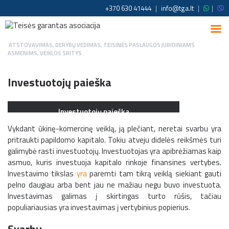
+370 630 41444
|
info@tga.lt
|
|
ATSTOVAVIMAS, DERYBŲ VEDIMAS
,
TEISINĖS PASLAUGOS JURIDINIAMS
ASMENIMS
,
VEIKLOS SRITYS
Investuotojų paieška
Investuotojų paieška
Vykdant ūkinę-komercinę veiklą, ją plečiant, neretai svarbu yra
pritraukti papildomo kapitalo. Tokiu atveju didelės reikšmės turi
galimybė rasti investuotojų. Investuotojas yra apibrėžiamas kaip
asmuo, kuris investuoja kapitalo rinkoje finansines vertybes.
Investavimo tikslas
yra
paremti tam tikrą veiklą siekiant gauti
pelno daugiau arba bent jau ne mažiau negu buvo investuota.
Investavimas galimas į skirtingas turto rūšis, tačiau
populiariausias yra investavimas į vertybinius popierius.