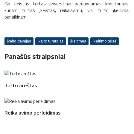
Kai įkeistas turtas priverstinai parduodamas kreditoriaus,
kuriam turtas įkeistas, reikalavimu, visi turto įkeitimai
panaikinami.
įkaito davėjas
įkaito turėtojas
įkeitimas
įkeitimo teisė
Panašūs straipsniai
Turto areštas
Reikalavimo perleidimas