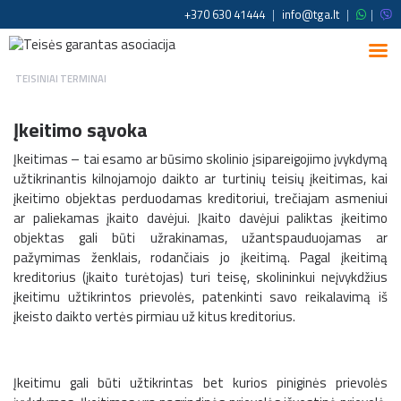
+370 630 41444
|
info@tga.lt
|
|
TEISINIAI TERMINAI
Įkeitimo sąvoka
Įkeitimas – tai esamo ar būsimo skolinio įsipareigojimo įvykdymą
užtikrinantis kilnojamojo daikto ar turtinių teisių įkeitimas, kai
įkeitimo objektas perduodamas kreditoriui, trečiajam asmeniui
ar paliekamas įkaito davėjui. Įkaito davėjui paliktas įkeitimo
objektas gali būti užrakinamas, užantspauduojamas ar
pažymimas ženklais, rodančiais jo įkeitimą. Pagal įkeitimą
kreditorius (įkaito turėtojas) turi teisę, skolininkui neįvykdžius
įkeitimu užtikrintos prievolės, patenkinti savo reikalavimą iš
įkeisto daikto vertės pirmiau už kitus kreditorius.
Įkeitimu gali būti užtikrintas bet kurios piniginės prievolės