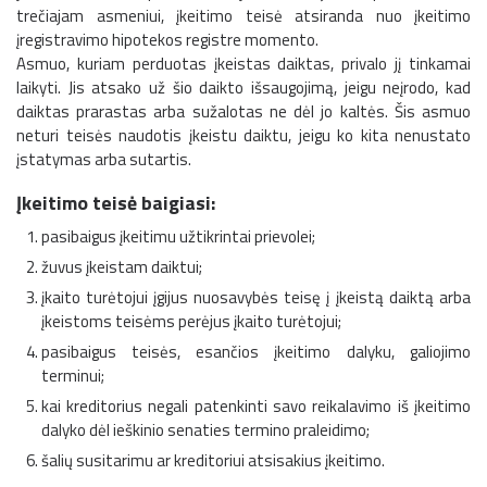
trečiajam asmeniui, įkeitimo teisė atsiranda nuo įkeitimo
įregistravimo hipotekos registre momento.
Asmuo, kuriam perduotas įkeistas daiktas, privalo jį tinkamai
laikyti. Jis atsako už šio daikto išsaugojimą, jeigu neįrodo, kad
daiktas prarastas arba sužalotas ne dėl jo kaltės. Šis asmuo
neturi teisės naudotis įkeistu daiktu, jeigu ko kita nenustato
įstatymas arba sutartis.
Įkeitimo teisė baigiasi:
pasibaigus įkeitimu užtikrintai prievolei;
žuvus įkeistam daiktui;
įkaito turėtojui įgijus nuosavybės teisę į įkeistą daiktą arba
įkeistoms teisėms perėjus įkaito turėtojui;
pasibaigus teisės, esančios įkeitimo dalyku, galiojimo
terminui;
kai kreditorius negali patenkinti savo reikalavimo iš įkeitimo
dalyko dėl ieškinio senaties termino praleidimo;
šalių susitarimu ar kreditoriui atsisakius įkeitimo.