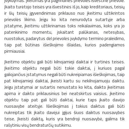
įvykdymas. Įkeitimas yra pagrindinės prievolės išvestinė prievolė.
Įkaito turėtojo teisės yra išvestinės iš jo, kaip kreditoriaus, teisių
ir šių teisių įgyvendinimas priklauso nuo įkeitimu užtikrintos
prievolės likimo. Jeigu ko kita nenurodyta sutartyje arba
įstatyme, įkeitimu užtikrinamas toks reikalavimas, koks yra jo
patenkinimo momentu, įskaitant palūkanas, netesybas,
nuostolius, padarytus dėl prievolės įvykdymo termino praleidimo,
taip pat būtinas išieškojimo išlaidas, kurios padengiamos
pirmiausiai.
Įkeitimo objektu gali būti kilnojamieji daiktai ir turtinės teisės.
Įkeitimo objektu negali būti tokie daiktai, į kuriuos pagal
galiojančius įstatymus negali būti nukreipiamas išieškojimas, taip
pat kilnojamieji daiktai, įkeisti kartu su nekilnojamuoju daiktu.
Jeigu įstatymai ar sutartis nenustato ko kita, daikto įkeitimas
apima ir daikto priklausinius bei neatskirtus vaisius. įkeitimo
objektu taip pat gali būti daiktai, kurie taps įkaito davėjo
nuosavybe ateityje. Išieškojimas į tokius daiktus gali būti
nukreiptas tik įkaito davėjui įgijus šiuos daiktus nuosavybės
teise. Įkeisti daiktą, kuris yra bendroji nuosavybė, galima tik
rašytiniu visų bendraturčių sutikimu.