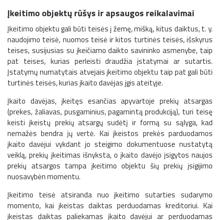
Įkeitimo objektų rūšys ir apsaugos reikalavimai
Įkeitimo objektu gali būti teisės į žemę, mišką, kitus daiktus, t. y.
naudojimo teisė, nuomos teisė ir kitos turtinės teisės, išskyrus
teises, susijusias su įkeičiamo daikto savininko asmenybe, taip
pat teises, kurias perleisti draudžia įstatymai ar sutartis.
Įstatymų numatytais atvejais įkeitimo objektu taip pat gali būti
turtinės teisės, kurias įkaito davėjas įgis ateityje.
Įkaito davėjas, įkeitęs esančias apyvartoje prekių atsargas
(prekes, žaliavas, pusgaminius, pagamintą produkciją), turi teisę
keisti įkeistų prekių atsargų sudėtį ir formą su sąlyga, kad
nemažės bendra jų vertė. Kai įkeistos prekės parduodamos
įkaito davėjui vykdant jo steigimo dokumentuose nustatytą
veiklą, prekių įkeitimas išnyksta, o įkaito davėjo įsigytos naujos
prekių atsargos tampa įkeitimo objektu šių prekių įsigijimo
nuosavybėn momentu.
Įkeitimo teisė atsiranda nuo įkeitimo sutarties sudarymo
momento, kai įkeistas daiktas perduodamas kreditoriui. Kai
įkeistas daiktas paliekamas įkaito davėjui ar perduodamas