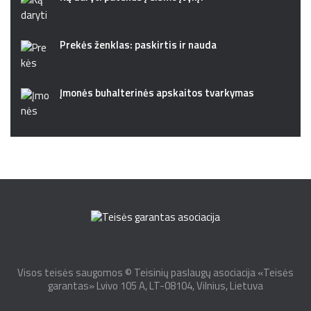
Prekės ženklas: paskirtis ir nauda
Įmonės buhalterinės apskaitos tvarkymas
Visos teisės saugomos © Teisinių paslaugų asociacija «Teisės
garantas» Lvivo 105 A, LT-08104, Vilnius, Lietuva