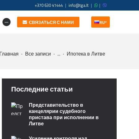
+370 630 41444
|
info@tga.lt
|
|
СВЯЗАТЬСЯ С НАМИ
RU
▾
Главная
Все записи
...
Ипотека в Литве
Последние статьи
Представительство в
канцелярии судебного
пристава при исполнении в
Литве
Усиление контроля над