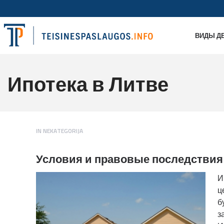
ВИДЫ Д
Ипотека в Литве
IN
NEKATEGORIJA
Условия
и
правовые
последствия
И
ц
б
з