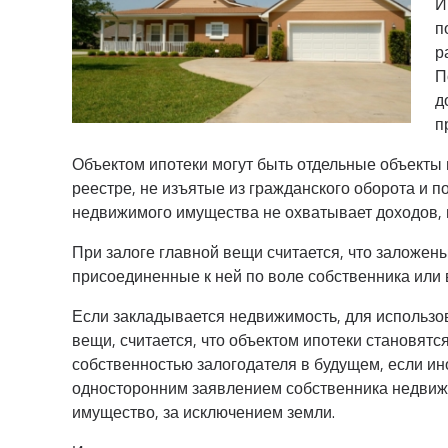
И
п
р
П
д
п
Объектом ипотеки могут быть отдельные объекты
реестре, не изъятые из гражданского оборота и 
недвижимого имущества не охватывает доходов, 
При залоге главной вещи считается, что заложе
присоединенные к ней по воле собственника или 
Если закладывается недвижимость, для использ
вещи, считается, что объектом ипотеки становятс
собственностью залогодателя в будущем, если и
односторонним заявлением собственника недвижи
имущество, за исключением земли.