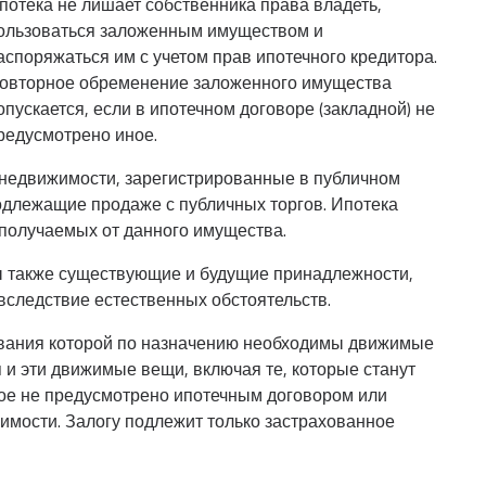
потека не лишает собственника права владеть,
ользоваться заложенным имуществом и
аспоряжаться им с учетом прав ипотечного кредитора.
овторное обременение заложенного имущества
опускается, если в ипотечном договоре (закладной) не
редусмотрено иное.
 недвижимости, зарегистрированные в публичном
подлежащие продаже с публичных торгов. Ипотека
получаемых от данного имущества.
ны также существующие и будущие принадлежности,
вследствие естественных обстоятельств.
ования которой по назначению необходимы движимые
я и эти движимые вещи, включая те, которые станут
ное не предусмотрено ипотечным договором или
мости. Залогу подлежит только застрахованное