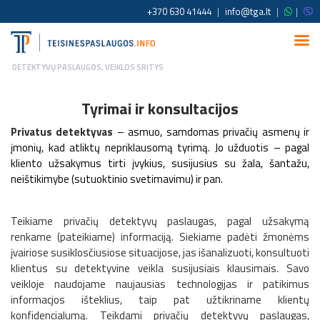
+370 630 41444
|
info@tga.lt
|
|
DETEKTYVŲ PASLAUGOS
,
VEIKLOS SRITYS
Tyrimai ir konsultacijos
Privatus detektyvas
– asmuo, samdomas privačių asmenų ir
įmonių, kad atliktų nepriklausomą tyrimą. Jo užduotis – pagal
kliento užsakymus tirti įvykius, susijusius su žala, šantažu,
neištikimybe (sutuoktinio svetimavimu) ir pan.
Teikiame privačių detektyvų paslaugas, pagal užsakymą
renkame (pateikiame) informaciją. Siekiame padėti žmonėms
įvairiose susiklosčiusiose situacijose, jas išanalizuoti, konsultuoti
klientus su detektyvine veikla susijusiais klausimais. Savo
veikloje naudojame naujausias technologijas ir patikimus
informacjos išteklius, taip pat užtikriname klientų
konfidencialumą. Teikdami privačių detektyvų paslaugas,