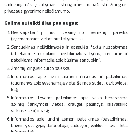
vadovaujamės įstatymais, stengiamės nepažeisti žmogaus
privataus gyvenimo neliečiamumo.
Galime suteikti šias paslaugas:
Besislapstančių nuo teisingumo asmenų paieška
(gyvenamosios vietos nustatymas, kt.);
Santuokinės neištikimybės ir apgaulės faktų nustatymas
(atliekame santuokinio neištikimybės tyrimą, renkame ir
pateikiame informaciją apie būsimą santuokinį);
Žmonių, dingusio turto paieška;
Informacijos apie fizinį asmenį rinkimas ir pateikimas
(duomenys apie gyvenamąją vietą, šeimos sudėtį, darbovietę,
kt.);
Informacijos tėvams pateikimas apie vaiko bendravimo
aplinką (lankymosi vietos, draugai, pažintys, laisvalaikio
veiklos stebėjimas);
Informacijos apie juridinį asmenį pateikimas (pavadinimas,
buveinė, steigėjai, darbuotojai, vadovybė, veiklos rūšys ir kita
informacija);