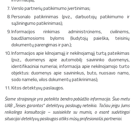
Verslo partnerių patikimumo įvertinimas;
Personalo patikrinimas (pvz., darbuotojų patikimumo ir
sąžiningumo patikrinimas);
Informacijos rinkimas administrcinėms, civilinėms,
baudžiamosioms byloms (liudytojų paieška, teisinių
dokumentų parengimas ir pan.);
Informacijos apie kilnojamąjį ir nekilnojamąjį turtą pateikimas
(pvz., duomenys apie automobilį: savininko duomenys,
identifikaciniai numeriai; informacija apie nekilnojamojo turto
objektus: duomenys apie savininkus, buto, nuosavo namo,
sodo namelio, vilos dokumentų patikrinimas);
Kitos detektyvų paslaugos.
Šiame straipsnyje yra pateikta bendro pobūdžio informacija. Šiuo metu
UAB „Teisės garantas“ detektyvų paslaugų neteikia. Tačiau jeigu Jums
reikalinga konsultacija – susisiekite su mumis, o esant sudėtingai
situacijai detektyvų paslaugas atliks mūsų profesionalūs partneriai.