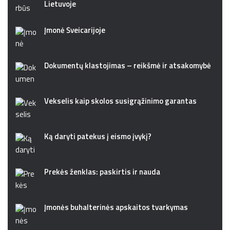
Lietuvoje
Įmonė Šveicarijoje
Dokumentų klastojimas – reikšmė ir atsakomybė
Vekselis kaip skolos susigrąžinimo garantas
Ką daryti patekus į eismo įvykį?
Prekės ženklas: paskirtis ir nauda
Įmonės buhalterinės apskaitos tvarkymas