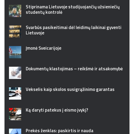
Stiprinama Lietuvoje studijuojančių užsieniečių
studentų kontrolė
Svarbūs pasikeitimai dėl leidimų laikinai gyventi
Lietuvoje
Įmonė Šveicarijoje
Dokumentų klastojimas – reikšmė ir atsakomybė
Vekselis kaip skolos susigrąžinimo garantas
Ką daryti patekus į eismo įvykį?
Prekės ženklas: paskirtis ir nauda