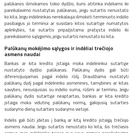
palūkanos išmokamos tokio dydžio, kuris atitinka indėliams iki
pareikalavimo nustatytas palūkanas, jeigu sutartis nenustato
ko kita. Jeigu indėlininkas nereikalauja išmokėti terminuoto indėlio
pasibaigus jo terminui ar susidaro kitos sutartyje numatytos
aplinkybės, tai sutartis pripažįstama pratęsta indėlio iki
pareikalavimo sąlygomis, jeigu sutartis nenustato ko kita.
Palūkanų mokėjimo sąlygos ir indėliai trečiojo
asmens naudai
Bankas ar kita kredito įstaiga moka indėlininkui sutartyje
nustatyto dydžio palūkanas. Palūkanų dydis gali būti
diferencijuojamas pagal indėlio rūšį. Draudžiama nustatyti
palūkanų dydį pagal indėlininko asmenines, tarnybines ar kitas
savybes, nesusijusias su indėlio suma, rūšimi ar terminu. Jeigu
palūkanų dydis sutartyje neaptartas, bankas ar kita kredito
įstaiga moka vidutinę palūkanų normą, galiojusią sutarties
sudarymo dieną sutarties sudarymo vietoje.
Indėlis gali būti įdėtas į banką ar kitą kredito įstaigą trečiojo
asmens naudai. Jeigu sutartis nenustato ko kita, šis trečiasis