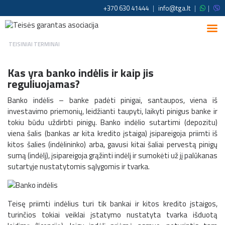
+370 630 41444
|
info@tga.lt
|
|
TEISINIAI TERMINAI
Kas yra banko indėlis ir kaip jis
reguliuojamas?
Banko indėlis – banke padėti pinigai, santaupos, viena iš
investavimo priemonių, leidžianti taupyti, laikyti pinigus banke ir
tokiu būdu uždirbti pinigų. Banko indėlio sutartimi (depozitu)
viena šalis (bankas ar kita kredito įstaiga) įsipareigoja priimti iš
kitos šalies (indėlininko) arba, gavusi kitai šaliai pervestą pinigų
sumą (indėlį), įsipareigoja grąžinti indėlį ir sumokėti už jį palūkanas
sutartyje nustatytomis sąlygomis ir tvarka.
Teisę priimti indėlius turi tik bankai ir kitos kredito įstaigos,
turinčios tokiai veiklai įstatymo nustatyta tvarka išduotą