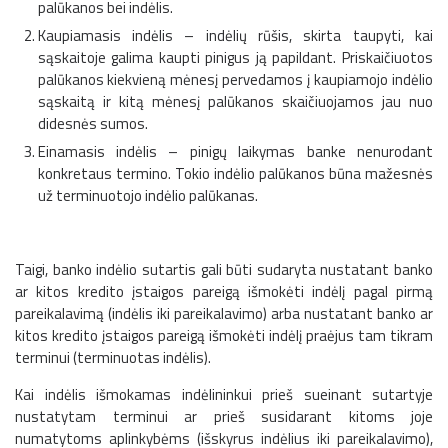
palūkanos bei indėlis.
Kaupiamasis indėlis – indėlių rūšis, skirta taupyti, kai
sąskaitoje galima kaupti pinigus ją papildant. Priskaičiuotos
palūkanos kiekvieną mėnesį pervedamos į kaupiamojo indėlio
sąskaitą ir kitą mėnesį palūkanos skaičiuojamos jau nuo
didesnės sumos.
Einamasis indėlis – pinigų laikymas banke nenurodant
konkretaus termino. Tokio indėlio palūkanos būna mažesnės
už terminuotojo indėlio palūkanas.
Taigi, banko indėlio sutartis gali būti sudaryta nustatant banko
ar kitos kredito įstaigos pareigą išmokėti indėlį pagal pirmą
pareikalavimą (indėlis iki pareikalavimo) arba nustatant banko ar
kitos kredito įstaigos pareigą išmokėti indėlį praėjus tam tikram
terminui (terminuotas indėlis).
Kai indėlis išmokamas indėlininkui prieš sueinant sutartyje
nustatytam terminui ar prieš susidarant kitoms joje
numatytoms aplinkybėms (išskyrus indėlius iki pareikalavimo),