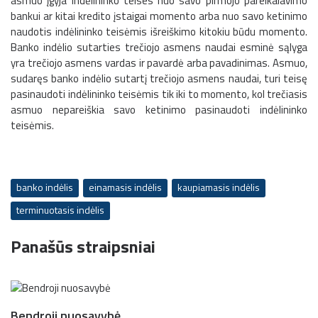
asmuo įgyja indėlininko teises nuo savo pirmojo pareikalavimo
bankui ar kitai kredito įstaigai momento arba nuo savo ketinimo
naudotis indėlininko teisėmis išreiškimo kitokiu būdu momento.
Banko indėlio sutarties trečiojo asmens naudai esminė sąlyga
yra trečiojo asmens vardas ir pavardė arba pavadinimas. Asmuo,
sudaręs banko indėlio sutartį trečiojo asmens naudai, turi teisę
pasinaudoti indėlininko teisėmis tik iki to momento, kol trečiasis
asmuo nepareiškia savo ketinimo pasinaudoti indėlininko
teisėmis.
banko indėlis
einamasis indėlis
kaupiamasis indėlis
terminuotasis indėlis
Panašūs straipsniai
Bendroji nuosavybė