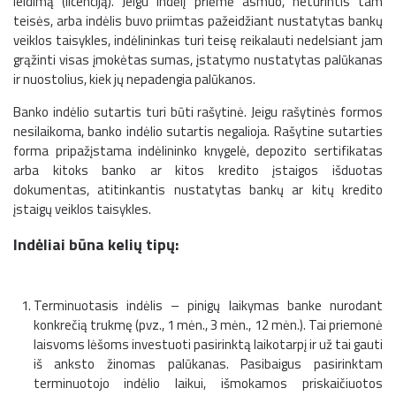
leidimą (licenciją). Jeigu indėlį priėmė asmuo, neturintis tam
teisės, arba indėlis buvo priimtas pažeidžiant nustatytas bankų
veiklos taisykles, indėlininkas turi teisę reikalauti nedelsiant jam
grąžinti visas įmokėtas sumas, įstatymo nustatytas palūkanas
ir nuostolius, kiek jų nepadengia palūkanos.
Banko indėlio sutartis turi būti rašytinė. Jeigu rašytinės formos
nesilaikoma, banko indėlio sutartis negalioja. Rašytine sutarties
forma pripažįstama indėlininko knygelė, depozito sertifikatas
arba kitoks banko ar kitos kredito įstaigos išduotas
dokumentas, atitinkantis nustatytas bankų ar kitų kredito
įstaigų veiklos taisykles.
Indėliai būna kelių tipų:
Terminuotasis indėlis – pinigų laikymas banke nurodant
konkrečią trukmę (pvz., 1 mėn., 3 mėn., 12 mėn.). Tai priemonė
laisvoms lėšoms investuoti pasirinktą laikotarpį ir už tai gauti
iš anksto žinomas palūkanas. Pasibaigus pasirinktam
terminuotojo indėlio laikui, išmokamos priskaičiuotos