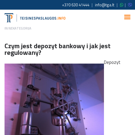
+370 630 41444
|
info@tga.lt
|
|
IN
NEKATEGORIJA
Czym jest depozyt bankowy i jak jest
regulowany?
Depozyt