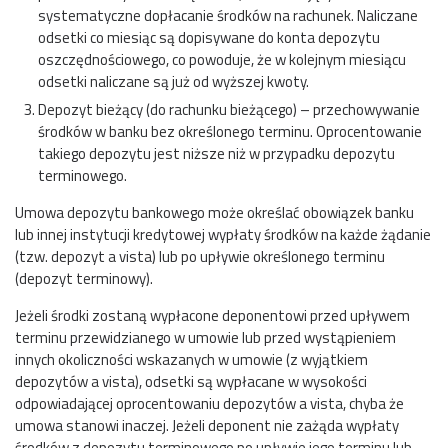
systematyczne dopłacanie środków na rachunek. Naliczane
odsetki co miesiąc są dopisywane do konta depozytu
oszczędnościowego, co powoduje, że w kolejnym miesiącu
odsetki naliczane są już od wyższej kwoty.
Depozyt bieżący (do rachunku bieżącego) – przechowywanie
środków w banku bez określonego terminu. Oprocentowanie
takiego depozytu jest niższe niż w przypadku depozytu
terminowego.
Umowa depozytu bankowego może określać obowiązek banku
lub innej instytucji kredytowej wypłaty środków na każde żądanie
(tzw. depozyt a vista) lub po upływie określonego terminu
(depozyt terminowy).
Jeżeli środki zostaną wypłacone deponentowi przed upływem
terminu przewidzianego w umowie lub przed wystąpieniem
innych okoliczności wskazanych w umowie (z wyjątkiem
depozytów a vista), odsetki są wypłacane w wysokości
odpowiadającej oprocentowaniu depozytów a vista, chyba że
umowa stanowi inaczej. Jeżeli deponent nie zażąda wypłaty
środków z depozytu terminowego po upływie jego terminu lub