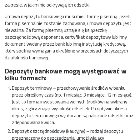
zakresie, w jakim nie pokrywają ich odsetki.
Umowa depozytu bankowego musi mieć formę pisemną. Jeżeli
forma pisemna nie zostanie zachowana, umowa depozytu jest
nieważna. Za formę pisemną uznaje się książeczkę
oszczędnościową deponenta, certyfikat depozytowy lub inny
dokument wydany przez bank lub inną instytucję kredytową,
który spełnia wymagania określone w przepisach dotyczących
działalności bankowej.
Depozyty bankowe mogą występować w
kilku formach:
Depozyt terminowy – przechowywanie środków w banku
przez określony czas (np. 1 miesiąc, 3 miesiące, 12 miesięcy).
Jest to forma inwestowania wolnych środków na wybrany
okres, z góry znając wysokość odsetek. Po upływie okresu
depozytu terminowego wypłacane są naliczone odsetki oraz
zdeponowana kwota.
Depozyt oszczędnościowy (kaucyjny) – rodzaj depozytu
przeznaczony do oszczędzania, umożliwiający