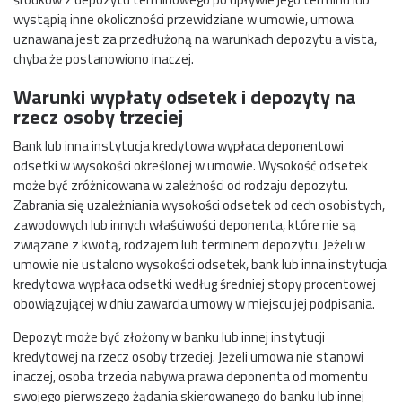
wystąpią inne okoliczności przewidziane w umowie, umowa
uznawana jest za przedłużoną na warunkach depozytu a vista,
chyba że postanowiono inaczej.
Warunki wypłaty odsetek i depozyty na
rzecz osoby trzeciej
Bank lub inna instytucja kredytowa wypłaca deponentowi
odsetki w wysokości określonej w umowie. Wysokość odsetek
może być zróżnicowana w zależności od rodzaju depozytu.
Zabrania się uzależniania wysokości odsetek od cech osobistych,
zawodowych lub innych właściwości deponenta, które nie są
związane z kwotą, rodzajem lub terminem depozytu. Jeżeli w
umowie nie ustalono wysokości odsetek, bank lub inna instytucja
kredytowa wypłaca odsetki według średniej stopy procentowej
obowiązującej w dniu zawarcia umowy w miejscu jej podpisania.
Depozyt może być złożony w banku lub innej instytucji
kredytowej na rzecz osoby trzeciej. Jeżeli umowa nie stanowi
inaczej, osoba trzecia nabywa prawa deponenta od momentu
swojego pierwszego żądania skierowanego do banku lub innej