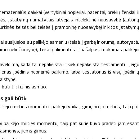
 nematerialūs dalykai (vertybiniai popieriai, patentai, prekių ženklai i
ievolės, įstatymų numatytais atvejais intelektinė nuosavybė (autori
 turtinės teisės bei teisės į pramoninę nuosavybę) ir kitos įstatym
i susijusios su palikėjo asmeniu (teisė į garbę ir orumą, autorystė
tlikimo neliečiamybę), teisė į alimentus ir pašalpas, mokamas palikėju
veldima, kada tai nepakeista ir kiek nepakeista testamentu. Jeig
enas įpėdinis nepriėmė palikimo, arba testatorius iš visų įpėdini
alstybei.
 būti tik fizinis asmuo.
s gali būti:
ikėjo mirties momentu, palikėjo vaikai, gimę po jo mirties, taip pa
i palikėjo mirties momentu, taip pat kurie buvo pradėti jam esan
i asmenys, jiems gimus;