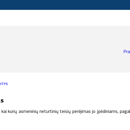
Pra
RITYS
as
r kai kurių asmeninių neturtinių teisių perėjimas jo įpėdiniams, paga