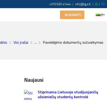
+370 630 41444
|
info@tga.lt
|
|
SUSISIEKTI
LT
▾
dinis
Visi įrašai
...
Paveldėjimo dokumentų sutvarkymas
Naujausi
l
Stiprinama Lietuvoje studijuojančių
užsieniečių studentų kontrolė