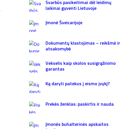
Svarbūs pasikeitimai dėl leidimų
laikinai gyventi Lietuvoje
r
ų
Įmonė Šveicarijoje
ų
,
Dokumentų klastojimas – reikšmė ir
i
atsakomybė
u
Vekselis kaip skolos susigrąžinimo
ų
garantas
Ką daryti patekus į eismo įvykį?
t
Prekės ženklas: paskirtis ir nauda
t
Įmonės buhalterinės apskaitos