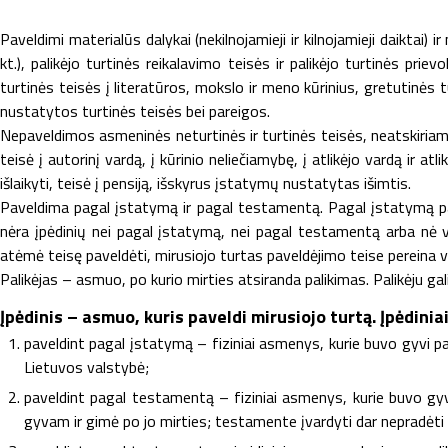
Paveldimi materialūs dalykai (nekilnojamieji ir kilnojamieji daiktai) ir
kt.), palikėjo turtinės reikalavimo teisės ir palikėjo turtinės pr
turtinės teisės į literatūros, mokslo ir meno kūrinius, gretutinės
nustatytos turtinės teisės bei pareigos.
Nepaveldimos asmeninės neturtinės ir turtinės teisės, neatskiriama
teisė į autorinį vardą, į kūrinio neliečiamybę, į atlikėjo vardą ir a
išlaikyti, teisė į pensiją, išskyrus įstatymų nustatytas išimtis.
Paveldima pagal įstatymą ir pagal testamentą. Pagal įstatymą pa
nėra įpėdinių nei pagal įstatymą, nei pagal testamentą arba nė vi
atėmė teisę paveldėti, mirusiojo turtas paveldėjimo teise pereina v
Palikėjas – asmuo, po kurio mirties atsiranda palikimas. Palikėju gali
Įpėdinis – asmuo, kuris paveldi mirusiojo turtą. Įpėdiniai
paveldint pagal įstatymą – fiziniai asmenys, kurie buvo gyvi pal
Lietuvos valstybė;
paveldint pagal testamentą – fiziniai asmenys, kurie buvo gyv
gyvam ir gimė po jo mirties; testamente įvardyti dar nepradėt