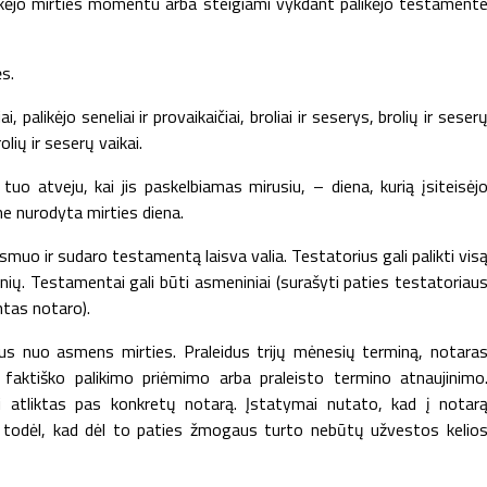
likėjo mirties momentu arba steigiami vykdant palikėjo testament
s.
ai, palikėjo seneliai ir provaikaičiai, broliai ir seserys, brolių ir seser
olių ir seserų vaikai.
uo atveju, kai jis paskelbiamas mirusiu, – diena, kurią įsiteisėj
e nurodyta mirties diena.
asmuo ir sudaro testamentą laisva valia. Testatorius gali palikti vis
dinių. Testamentai gali būti asmeniniai (surašyti paties testatoriau
intas notaro).
sius nuo asmens mirties. Praleidus trijų mėnesių terminą, notara
faktiško palikimo priėmimo arba praleisto termino atnaujinimo
ti atliktas pas konkretų notarą. Įstatymai nutato, kad į notar
ą, todėl, kad dėl to paties žmogaus turto nebūtų užvestos kelio