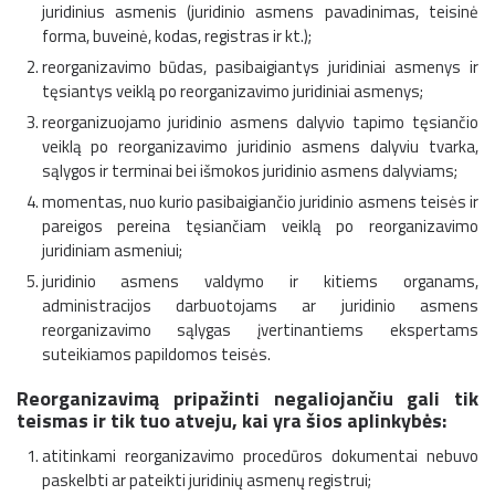
juridinius asmenis (juridinio asmens pavadinimas, teisinė
forma, buveinė, kodas, registras ir kt.);
reorganizavimo būdas, pasibaigiantys juridiniai asmenys ir
tęsiantys veiklą po reorganizavimo juridiniai asmenys;
reorganizuojamo juridinio asmens dalyvio tapimo tęsiančio
veiklą po reorganizavimo juridinio asmens dalyviu tvarka,
sąlygos ir terminai bei išmokos juridinio asmens dalyviams;
momentas, nuo kurio pasibaigiančio juridinio asmens teisės ir
pareigos pereina tęsiančiam veiklą po reorganizavimo
juridiniam asmeniui;
juridinio asmens valdymo ir kitiems organams,
administracijos darbuotojams ar juridinio asmens
reorganizavimo sąlygas įvertinantiems ekspertams
suteikiamos papildomos teisės.
Reorganizavimą pripažinti negaliojančiu gali tik
teismas ir tik tuo atveju, kai yra šios aplinkybės:
atitinkami reorganizavimo procedūros dokumentai nebuvo
paskelbti ar pateikti juridinių asmenų registrui;