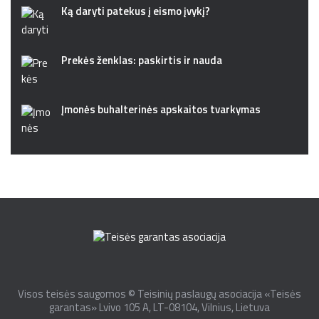
Ką daryti patekus į eismo įvykį?
Prekės ženklas: paskirtis ir nauda
Įmonės buhalterinės apskaitos tvarkymas
Visos teisės saugomos © Teisinių paslaugų asociacija «Teisės
garantas» Lvivo 105 A, LT-08104, Vilnius, Lietuva