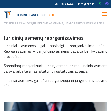
+370 630 41444
|
info@tga.lt
|
|
TEISINĖS PASLAUGOS JURIDINIAMS ASMENIMS
,
VEIKLOS SRITYS
,
VERSLO TEISĖ
Juridinių asmenų reorganizavimas
Juridiniai asmenys gali pasibaigti reorganizavimo būdu.
Reorganizavimas – tai juridinio asmens pabaiga be likvidavimo
procedūros.
Sprendimą reorganizuoti juridinį asmenį priima juridinio asmens
dalyviai arba teismas įstatymų nustatytais atvejais.
Juridiniai asmenys gali būti reorganizuojami jungimo ir skaidymo
būdu.