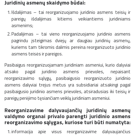
Juridinių asmenų skaidymo būdai:
Išdalijimas – tai reorganizuojamo juridinio asmens teisių ir
pareigų išdalijimas kitiems veikiantiems juridiniams
asmenims;
Padalijimas – tai vieno reorganizuojamo juridinio asmens
pagrindu įsteigimas dviejų ar daugiau juridinių asmenų,
kuriems tam tikromis dalimis pereina reorganizuoto juridinio
asmens teisės ir pareigos.
Pasibaigus reorganizuojamam juridiniam asmeniui, kurio dalyviai
atsako pagal juridinio asmens prievoles, nepaisant
reorganizavimo sąlygų, pasibaigusio reorganizuoto juridinio
asmens dalyviai trejus metus yra subsidiariai atsakingi pagal
pasibaigusio juridinio asmens prievoles, atsiradusias iki teisių ir
pareigų perėjimo tęsiančiam veiklą juridiniam asmeniui.
Reorganizavime dalyvaujančių juridinių asmenų
valdymo organai privalo parengti juridinio asmens
reorganizavimo sąlygas, kuriose turi būti numatyta:
informacija apie visus reorganizavime dalyvaujančius