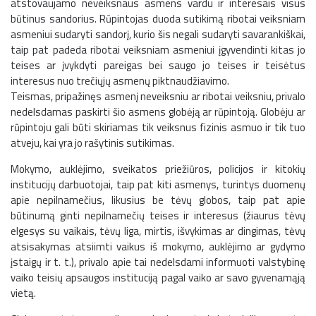
atstovaujamo neveiksnaus asmens vardu ir interesais visus
būtinus sandorius. Rūpintojas duoda sutikimą ribotai veiksniam
asmeniui sudaryti sandorį, kurio šis negali sudaryti savarankiškai,
taip pat padeda ribotai veiksniam asmeniui įgyvendinti kitas jo
teises ar įvykdyti pareigas bei saugo jo teises ir teisėtus
interesus nuo trečiųjų asmenų piktnaudžiavimo.
Teismas, pripažinęs asmenį neveiksniu ar ribotai veiksniu, privalo
nedelsdamas paskirti šio asmens globėją ar rūpintoją. Globėju ar
rūpintoju gali būti skiriamas tik veiksnus fizinis asmuo ir tik tuo
atveju, kai yra jo rašytinis sutikimas.
Mokymo, auklėjimo, sveikatos priežiūros, policijos ir kitokių
institucijų darbuotojai, taip pat kiti asmenys, turintys duomenų
apie nepilnamečius, likusius be tėvų globos, taip pat apie
būtinumą ginti nepilnamečių teises ir interesus (žiaurus tėvų
elgesys su vaikais, tėvų liga, mirtis, išvykimas ar dingimas, tėvų
atsisakymas atsiimti vaikus iš mokymo, auklėjimo ar gydymo
įstaigų ir t. t.), privalo apie tai nedelsdami informuoti valstybinę
vaiko teisių apsaugos instituciją pagal vaiko ar savo gyvenamąją
vietą.