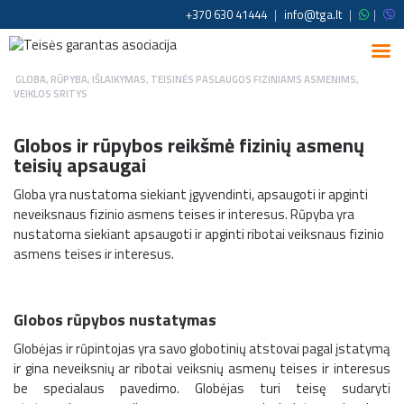
+370 630 41444
|
info@tga.lt
|
|
GLOBA, RŪPYBA, IŠLAIKYMAS
,
TEISINĖS PASLAUGOS FIZINIAMS ASMENIMS
,
VEIKLOS SRITYS
Globos ir rūpybos reikšmė fizinių asmenų
teisių apsaugai
Globa yra nustatoma siekiant įgyvendinti, apsaugoti ir apginti
neveiksnaus fizinio asmens teises ir interesus. Rūpyba yra
nustatoma siekiant apsaugoti ir apginti ribotai veiksnaus fizinio
asmens teises ir interesus.
Globos rūpybos nustatymas
Globėjas ir rūpintojas yra savo globotinių atstovai pagal įstatymą
ir gina neveiksnių ar ribotai veiksnių asmenų teises ir interesus
be specialaus pavedimo. Globėjas turi teisę sudaryti