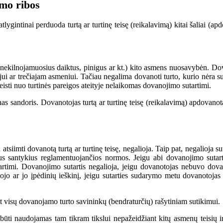
imo ribos
ygintinai perduoda turtą ar turtinę teisę (reikalavimą) kitai šaliai (a
r ne­kil­no­ja­muo­sius daik­tus, pi­ni­gus ar kt.) kito asmens nuosavybėn. Do­va­no­
ui ar tre­čia­jam as­me­niui. Ta­čiau ne­ga­li­ma do­va­no­ti tur­to, ku­rio nė­ra su­
 atleisti nuo turtinės pareigos ateityje nelaikomas dovanojimo sutartimi.
s. Do­va­no­to­jas tur­tą ar tur­ti­nę tei­sę (rei­ka­la­vi­mą) ap­do­va­no­ta­ja
atsiimti dovanotą turtą ar turtinę teisę, negalioja. Taip pat, negalioja
s santykius reglamentuojančios normos. Jeigu abi dovanojimo sutarties
tartimi. Dovanojimo sutartis negalioja, jeigu dovanotojas nebuvo dova
ojo ar jo įpėdinių ieškinį, jeigu sutarties sudarymo metu dovanotojas
 vi­sų do­va­no­ja­mo tur­to sa­vi­nin­kų (ben­dra­tur­čių) ra­šy­ti­niam su­ti­ki­mui.
 būti naudojamas tam tikram tikslui nepažeidžiant kitų asmenų teisių 