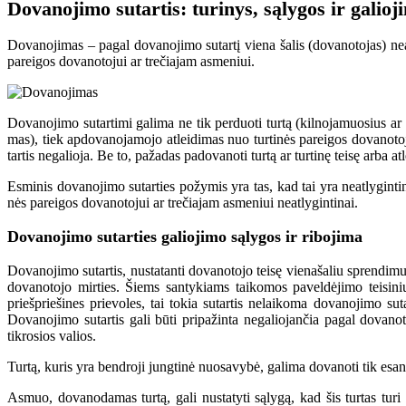
Dovanojimo sutartis: turinys, sąlygos ir galioj
Dovanojimas – pagal dovanojimo sutartį viena šalis (dovanotojas) neatl
pareigos dovanotojui ar trečiajam asmeniui.
Do­va­no­ji­mo su­tar­ti­mi ga­li­ma ne tik per­duo­ti tur­tą (kil­no­ja­muo­sius a
mas), tiek ap­do­va­no­ja­mo­jo at­lei­di­mas nuo tur­ti­nės pa­rei­gos do­va­no­to­j
tar­tis ne­ga­lio­ja. Be to, pažadas padovanoti turtą ar turtinę teisę arba
Esminis dovanojimo sutarties požymis yra tas, kad tai yra neatlygintinas sandori
nės pa­rei­gos do­va­no­to­jui ar tre­čia­jam as­me­niui ne­at­ly­gin­ti­nai.
Dovanojimo sutarties galiojimo sąlygos ir ribojima
Dovanojimo sutartis, nustatanti dovanotojo teisę vienašaliu sprendimu 
dovanotojo mirties. Šiems santykiams taikomos paveldėjimo teisiniu
priešpriešines prievoles, tai tokia sutartis nelaikoma dovanojimo su
Dovanojimo sutartis gali būti pripažinta negaliojančia pagal dovanot
tikrosios valios.
Tur­tą, ku­ris yra ben­dro­ji jung­ti­nė nuo­sa­vy­bė, ga­li­ma do­va­no­ti tik esant
Asmuo, dovanodamas turtą, gali nustatyti sąlygą, kad šis turtas turi