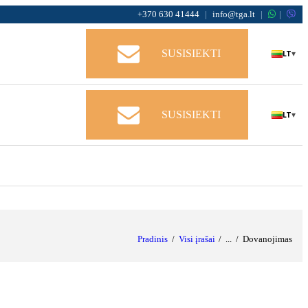
+370 630 41444
|
info@tga.lt
|
|
LT
SUSISIEKTI
▾
LT
SUSISIEKTI
▾
Pradinis
Visi įrašai
...
Dovanojimas