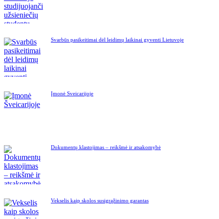
Svarbūs pasikeitimai dėl leidimų laikinai gyventi Lietuvoje
Įmonė Šveicarijoje
Dokumentų klastojimas – reikšmė ir atsakomybė
Vekselis kaip skolos susigrąžinimo garantas