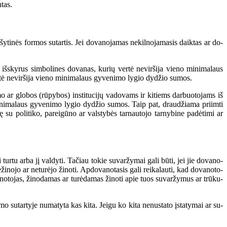
tas.
šy­ti­nės for­mos su­tar­tis. Jei do­va­no­ja­mas ne­kil­no­ja­ma­sis daik­tas ar do­
šskyrus simbolines dovanas, kurių vertė neviršija vieno minimalaus
ertė neviršija vieno minimalaus gyvenimo lygio dydžio sumos.
ymo ar globos (rūpybos) institucijų vadovams ir kitiems darbuotojams iš
 minimalaus gyvenimo lygio dydžio sumos. Taip pat, draudžiama priimti
ę su politiko, pareigūno ar valstybės tarnautojo tarnybine padėtimi ar
tur­tu ar­ba jį val­dy­ti. Ta­čiau to­kie su­var­žy­mai ga­li bū­ti, jei jie do­va­no­
i­no­jo ar ne­tu­rė­jo ži­no­ti. Ap­do­va­no­ta­sis ga­li rei­ka­lau­ti, kad do­va­no­to­
­va­no­to­jas, ži­no­da­mas ar tu­rė­da­mas ži­no­ti apie tuos su­var­žy­mus ar trū­ku­
mo su­tar­ty­je nu­ma­ty­ta kas ki­ta. Jei­gu ko ki­ta ne­nu­sta­to įsta­ty­mai ar su­