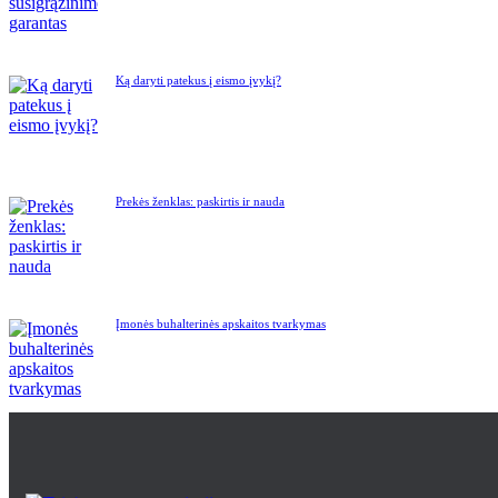
Ką daryti patekus į eismo įvykį?
Prekės ženklas: paskirtis ir nauda
Įmonės buhalterinės apskaitos tvarkymas