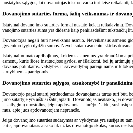
nustatytos sąlygos, tai dovanotojas teismo tvarka turi teisę reikalauti, 
Dovanojimo sutarties forma, šalių veiksnumas ir dovano
Įstatymai do­va­no­ji­mo su­tar­ties for­mai nu­sta­to ke­letą rei­ka­la­vi­mų. Do­v
va­no­ji­mo su­tar­ties su­ma yra di­des­nė kaip pen­kias­de­šimt tūks­tan­čių li­tų, 
Dovanotojas negali būti neveiksnus asmuo. Neveiksnaus asmens glob
gyvenimo lygio dydžio sumos. Neveiksniam asmeniui skirtas dovanas tu
Įstatymai numato ap­ri­bo­ji­mus, kokiems asmenims yra drau­džia­ma pr
asmenų, kurie šiose institucijose gydosi ar išlaikomi, bei jų artimų
dovanas politikams, valstybės ir savivaldybių pareigūnams ir kitokiem
tarnybinėmis pareigomis.
Dovanojimo sutarties sąlygos, atsakomybė ir panaikinim
Do­va­no­to­jo pa­gal su­tar­tį per­duo­da­mas do­va­no­ja­mas tur­tas tu­ri bū­ti be
ji­mo su­tar­ty­je yra aiš­kiai ša­lių ap­tar­ti. Do­va­no­to­jas ne­at­sa­ko, jei do­va
jas at­ly­gin­tų nuos­to­lius, jei­gu ap­do­va­no­ta­sis tu­rė­jo iš­lai­dų, su­si­ju­
mus, apie juos ap­do­va­no­to­jam ne­pra­ne­šė.
Jei­gu do­va­no­ji­mo su­tar­ties su­da­ry­mas ar vyk­dy­mas yra su­si­jęs su tam tik
tar­tis, ap­do­va­no­ta­sis at­sa­ko tik už tas do­va­no­to­jo sko­las, ku­rios ne­at­si