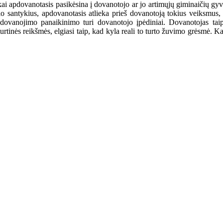
ai apdovanotasis pasikėsina į dovanotojo ar jo artimųjų giminaičių gyvyb
o santykius, apdovanotasis atlieka prieš dovanotoją tokius veiksmus, 
 dovanojimo panaikinimo turi dovanotojo įpėdiniai. Dovanotojas taip
urtinės reikšmės, elgiasi taip, kad kyla reali to turto žuvimo grėsmė.