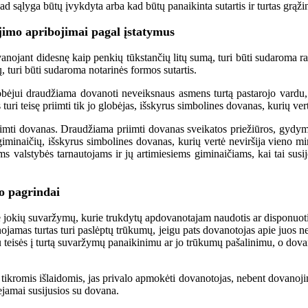
kad sąlyga būtų įvykdyta arba kad būtų panaikinta sutartis ir turtas grąžin
jimo apribojimai pagal įstatymus
a­no­jant di­des­nę kaip pen­kių tūks­tan­čių li­tų su­mą, tu­ri bū­ti su­da­ro­ma ra­
tu­ri bū­ti su­da­ro­ma no­ta­ri­nės for­mos su­tar­tis.
ėjui draudžiama dovanoti neveiksnaus asmens turtą pastarojo vardu, i
ri teisę priimti tik jo globėjas, išskyrus simbolines dovanas, kurių v
i­im­ti do­va­nas. Draudžiama priimti dovanas sveikatos priežiūros, gyd
jų giminaičių, išskyrus simbolines dovanas, kurių vertė neviršija vieno
s valstybės tarnautojams ir jų artimiesiems giminaičiams, kai tai susij
o pagrindai
 jo­kių su­var­žy­mų, ku­rie truk­dy­tų ap­do­va­no­ta­jam nau­do­tis ar dis­po­nuo­ti 
­no­ja­mas tur­tas tu­ri pa­slėp­tų trū­ku­mų, jei­gu pats do­va­no­to­jas apie juos ne­ž
sių su tei­sės į tur­tą su­var­žy­mų pa­nai­ki­ni­mu ar jo trū­ku­mų pa­ša­li­ni­mu, o do
­ro­mis iš­lai­do­mis, jas pri­va­lo ap­mo­kė­ti do­va­no­to­jas, ne­bent do­va­no­ji­
e­ja­mai su­si­ju­sios su do­va­na.