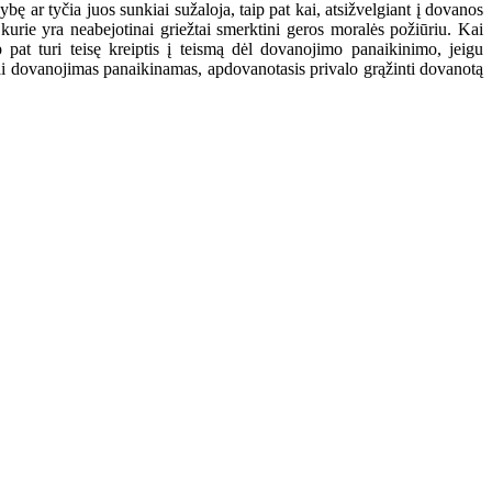
ę ar tyčia juos sunkiai sužaloja, taip pat kai, atsižvelgiant į dovanos
kurie yra neabejotinai griežtai smerktini geros moralės požiūriu. Kai
 pat turi teisę kreiptis į teismą dėl dovanojimo panaikinimo, jeigu
 Kai dovanojimas panaikinamas, apdovanotasis privalo grąžinti dovanotą