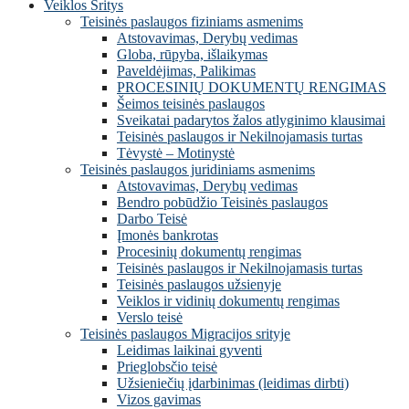
Veiklos Sritys
Teisinės paslaugos fiziniams asmenims
Atstovavimas, Derybų vedimas
Globa, rūpyba, išlaikymas
Paveldėjimas, Palikimas
PROCESINIŲ DOKUMENTŲ RENGIMAS
Šeimos teisinės paslaugos
Sveikatai padarytos žalos atlyginimo klausimai
Teisinės paslaugos ir Nekilnojamasis turtas
Tėvystė – Motinystė
Teisinės paslaugos juridiniams asmenims
Atstovavimas, Derybų vedimas
Bendro pobūdžio Teisinės paslaugos
Darbo Teisė
Įmonės bankrotas
Procesinių dokumentų rengimas
Teisinės paslaugos ir Nekilnojamasis turtas
Teisinės paslaugos užsienyje
Veiklos ir vidinių dokumentų rengimas
Verslo teisė
Teisinės paslaugos Migracijos srityje
Leidimas laikinai gyventi
Prieglobsčio teisė
Užsieniečių įdarbinimas (leidimas dirbti)
Vizos gavimas