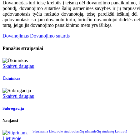
Dovanotojas turi teisę kreiptis į teismą dėl dovanojimo panaikinimo, k
pobūdį, dovanojimo sutarties šalių asmenines savybes ir jų tarpusavi
apdovanotasis tyčia nužudo dovanotoją, teisę pareikšti ieškinį dėl
apdovanotasis su jam dovanotu turtu, turinčiu dovanotojui didelės net
turtą, jeigu jis dovanojimo panaikinimo metu yra išlikęs.
Dovanojimas
Dovanojimo sutartis
Panašūs straipsniai
Skaityti daugiau
Ūkininkas
Skaityti daugiau
Subrogacija
Naujausi
Stiprinama Lietuvoje studijuojančių užsieniečių studentų kontrolė