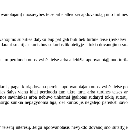
pdovanotajam) nuosavybės teise arba atleidžia apdovanotąjį nuo turtinės
ji­mo su­tar­ties da­ly­ku taip pat ga­li bū­ti tiek tur­ti­nė tei­sė (rei­ka­la­vi­
da­rant su­tar­tį ar ku­ris bus su­kur­tas tik at­ei­ty­je – to­kia do­va­no­ji­mo su­
m per­duo­da nuo­sa­vy­bės tei­se ar­ba at­lei­džia ap­do­va­no­tą­jį nuo tur­ti­
 sutartis, pagal kurią dovana pereina apdovanotajam nuosavybės teise po
 šalys viena kitai perduoda tam tikrą turtą arba turtines teises ar
nos savininkas arba nebuvo tinkamai įgaliotas sudaryti tokią sutartį.
 sirgo sunkia nepagydoma liga, dėl kurios jis negalėjo pareikšti savo
ir teisėtų interesų. Jeigu apdovanotasis nevykdo dovanojimo sutartyje