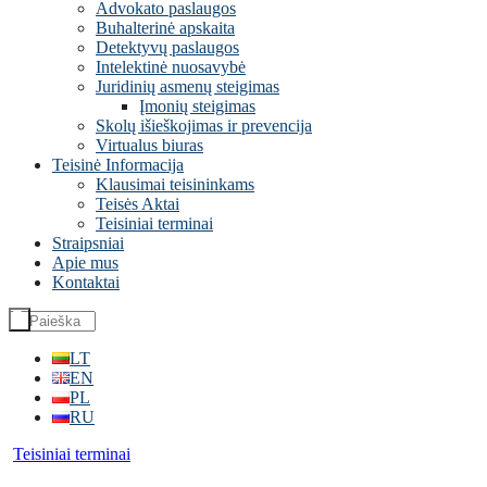
Advokato paslaugos
Buhalterinė apskaita
Detektyvų paslaugos
Intelektinė nuosavybė
Juridinių asmenų steigimas
Įmonių steigimas
Skolų išieškojimas ir prevencija
Virtualus biuras
Teisinė Informacija
Klausimai teisininkams
Teisės Aktai
Teisiniai terminai
Straipsniai
Apie mus
Kontaktai
LT
EN
PL
RU
Teisiniai terminai