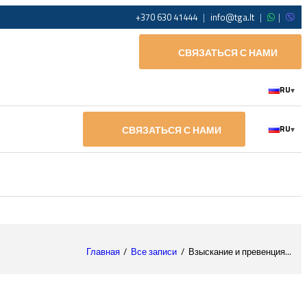
+370 630 41444
|
info@tga.lt
|
|
СВЯЗАТЬСЯ С НАМИ
RU
▾
СВЯЗАТЬСЯ С НАМИ
RU
▾
Главная
Все записи
Взыскание и превенция...