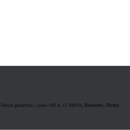
isės garantas», Lvivo 105 A, LT-08104, Вильнюс, Литва