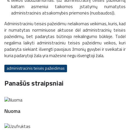
veikos baudžiamumas. (už administracinį teisės pažeidimą
kaltam asmeniui taikomos įstatymų numatytos
administracinės atsakomybės priemonės (nuobaudos)).
Administraciniu teisės pažeidimu nelaikomas veikimas, kuris, kad
ir numatytas norminiuose aktuose dėl administracinių teisės
pažeidimų, bet padarytas būtinojo reikalingumo būklėje. Todėl
negalima laikyti administraciniu teisės pažeidimu veikos, kuri
padaryta siekiant išvengti pavojaus žmonių gyvybei ir sveikatai ir
kuria padarytoji žala yra mažesnė negu išvengtoji žala.
administracinis teisės pažeidimas
Panašūs straipsniai
Nuoma