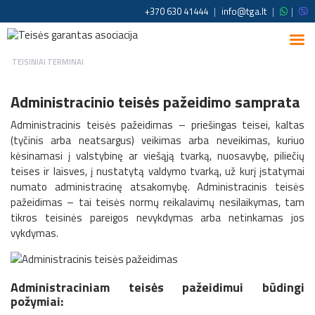
+370 630 41444
|
info@tga.lt
|
|
TEISINIAI TERMINAI
Administracinio teisės pažeidimo samprata
Administracinis teisės pažeidimas – priešingas teisei, kaltas
(tyčinis arba neatsargus) veikimas arba neveikimas, kuriuo
kėsinamasi į valstybinę ar viešąją tvarką, nuosavybę, piliečių
teises ir laisves, į nustatytą valdymo tvarką, už kurį įstatymai
numato administracinę atsakomybę. Administracinis teisės
pažeidimas – tai teisės normų reikalavimų nesilaikymas, tam
tikros teisinės pareigos nevykdymas arba netinkamas jos
vykdymas.
Administraciniam teisės pažeidimui būdingi
požymiai: