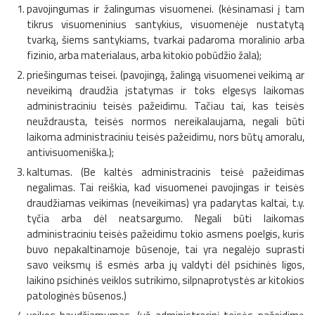
pavojingumas ir žalingumas visuomenei. (kėsinamasi į tam
tikrus visuomeninius santykius, visuomenėje nustatytą
tvarką, šiems santykiams, tvarkai padaroma moralinio arba
fizinio, arba materialaus, arba kitokio pobūdžio žala);
priešingumas teisei. (pavojingą, žalingą visuomenei veikimą ar
neveikimą draudžia įstatymas ir toks elgesys laikomas
administraciniu teisės pažeidimu. Tačiau tai, kas teisės
neuždrausta, teisės normos nereikalaujama, negali būti
laikoma administraciniu teisės pažeidimu, nors būtų amoralu,
antivisuomeniška.);
kaltumas. (Be kaltės administracinis teisė pažeidimas
negalimas. Tai reiškia, kad visuomenei pavojingas ir teisės
draudžiamas veikimas (neveikimas) yra padarytas kaltai, t.y.
tyčia arba dėl neatsargumo. Negali būti laikomas
administraciniu teisės pažeidimu tokio asmens poelgis, kuris
buvo nepakaltinamoje būsenoje, tai yra negalėjo suprasti
savo veiksmų iš esmės arba jų valdyti dėl psichinės ligos,
laikino psichinės veiklos sutrikimo, silpnaprotystės ar kitokios
patologinės būsenos.)