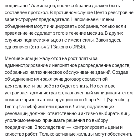
подписано 1/4 жильцов, после собрания должен быть
составлен протокол. В противном случае Центр реестров не
зарегистрирует председателя. Напоминаем: члены
объединения могут инициировать собрание, только если
правление не сделает этого в течение месяца. В других
случаях подписи жильцов не имеют силы. Закон здесь
однозначен (статья 21 Закона о DNSB).
Многие жильцы жалуются на рост платы за
администрирование и непонятное распределение средств,
собранных на техническое обслуживание зданий. Создав
объединение или заключив договор совместной
деятельности, вы всё это будете знать. Но если вас
устраивает администратор, назначенный муниципалитетом,
помните призыв антикоррупционного бюро STT (Specialiųjų
tyrimų tarnyba): жители домов в Литве, подлежащих
реновации, должны ответственно и активно выбирать лиц,
уполномоченных принимать решения по выбору
подрядчиков. Впоследствии — контролировать цены и
качество работ. Только активные жильцы могут обеспечить