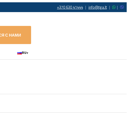
+370 630 41444
|
info@tga.lt
|
|
СЯ С НАМИ
RU
▾