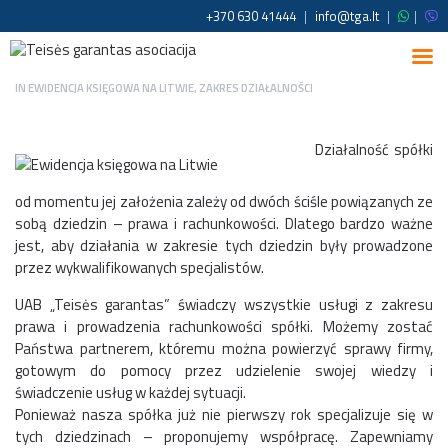
+370 630 41444
|
info@tga.lt
|
|
IN
EWIDENCJA KSIĘGOWA NA LITWIE
,
ZAKRES DZIAŁALNOŚCI
Działalność spółki
od momentu jej założenia zależy od dwóch ściśle powiązanych ze
sobą dziedzin – prawa i rachunkowości. Dlatego bardzo ważne
jest, aby działania w zakresie tych dziedzin były prowadzone
przez wykwalifikowanych specjalistów.
UAB „Teisės garantas” świadczy wszystkie usługi z zakresu
prawa i prowadzenia rachunkowości spółki. Możemy zostać
Państwa partnerem, któremu można powierzyć sprawy firmy,
gotowym do pomocy przez udzielenie swojej wiedzy i
świadczenie usług w każdej sytuacji.
Ponieważ nasza spółka już nie pierwszy rok specjalizuje się w
tych dziedzinach – proponujemy współpracę. Zapewniamy