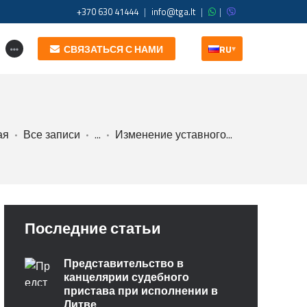
+370 630 41444
|
info@tga.lt
|
|
СВЯЗАТЬСЯ С НАМИ
RU
▾
ая
Все записи
...
Изменение уставного...
Последние статьи
Представительство в
канцелярии судебного
пристава при исполнении в
Литве