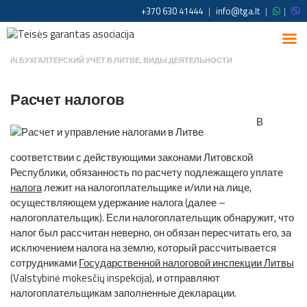
+370 630 41444
|
info@tga.lt
|
|
IN
БУХГАЛТЕРСКИЙ УЧЕТ В ЛИТВЕ
,
ВИДЫ ДЕЯТЕЛЬНОСТИ
Расчет налогов
В
соответствии с действующими законами Литовской
Республики, обязанность по расчету подлежащего уплате
налога
лежит на налогоплательщике и/или на лице,
осуществляющем удержание налога (далее –
налогоплательщик). Если налогоплательщик обнаружит, что
налог был рассчитан неверно, он обязан пересчитать его, за
исключением налога на землю, который рассчитывается
сотрудниками
Государственной налоговой инспекции Литвы
(Valstybinė mokesčių inspekcija), и отправляют
налогоплательщикам заполненные декларации.